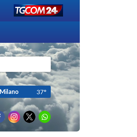
Milano
37°