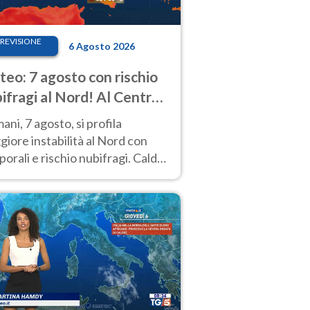
REVISIONE
6 Agosto 2026
eo: 7 agosto con rischio
ifragi al Nord! Al Centro-
 caldo estremo
ni, 7 agosto, si profila
iore instabilità al Nord con
orali e rischio nubifragi. Caldo
pre estremo al Centro-Sud. Le
isioni.