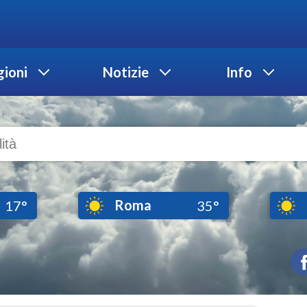
ioni
Notizie
Info
Roma
17°
35°