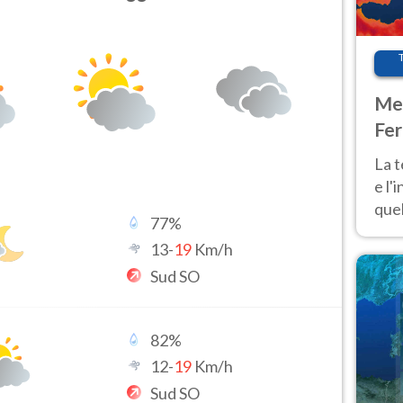
Met
Fer
pau
La 
e l'
quel
77
%
Fer
13
-
19
Km/h
tem
Sud SO
82
%
12
-
19
Km/h
Sud SO