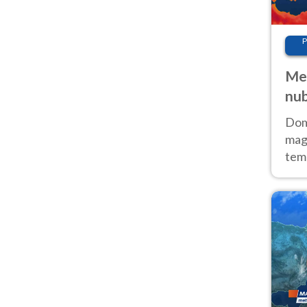
P
Met
nub
Sud
Doma
magg
temp
sem
prev