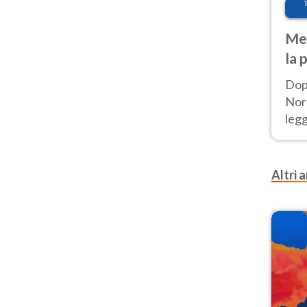
Met
la 
Dop
Nord
leg
nuov
afr
Altri a