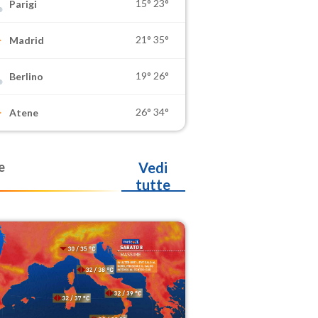
15°
23°
Parigi
21°
35°
Madrid
19°
26°
Berlino
26°
34°
Atene
e
Vedi
tutte