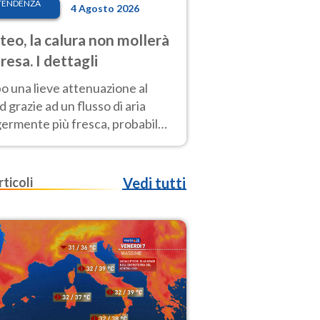
TENDENZA
4 Agosto 2026
eo, la calura non mollerà
presa. I dettagli
o una lieve attenuazione al
 grazie ad un flusso di aria
germente più fresca, probabile
o rinforzo dell’anticiclone
icano entro Ferragosto
rticoli
Vedi tutti