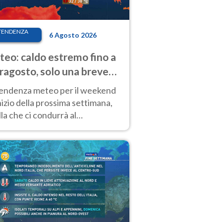
TENDENZA
6 Agosto 2026
eo: caldo estremo fino a
ragosto, solo una breve
sa. Ecco dove
tendenza meteo per il weekend
inizio della prossima settimana,
la che ci condurrà al
ragosto, vede ancora
perature molto elevate