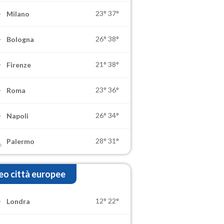
23°
37°
Milano
26°
38°
Bologna
21°
38°
Firenze
23°
36°
Roma
26°
34°
Napoli
28°
31°
Palermo
o città europee
12°
22°
Londra