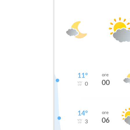
11
°
ore
00
0
14
°
ore
06
3