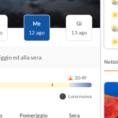
Me
Gi
o
12 ago
13 ago
ggio ed alla sera
Notizi
20:49
Luna nuova
o
Pomeriggio
Sera