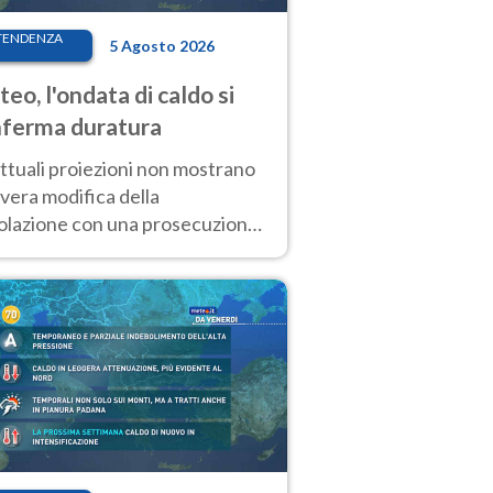
TENDENZA
5 Agosto 2026
eo, l'ondata di caldo si
ferma duratura
ttuali proiezioni non mostrano
vera modifica della
colazione con una prosecuzione
caldo fuori scala per molti
ni, compresa la settimana di
ragosto