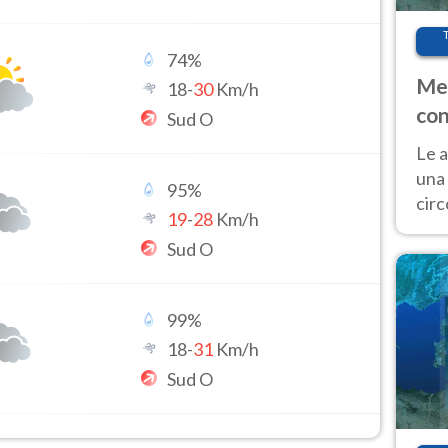
74
%
Met
18
-
30
Km/h
con
Sud O
Le a
una 
95
%
cir
19
-
28
Km/h
del 
Sud O
gior
Fer
99
%
18
-
31
Km/h
Sud O