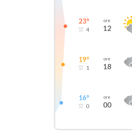
23
°
ore
12
4
19
°
ore
18
1
16
°
ore
00
0