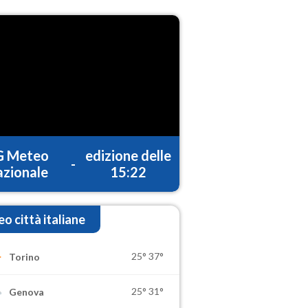
G Meteo
edizione delle
-
zionale
15:22
o città italiane
25°
37°
Torino
25°
31°
Genova