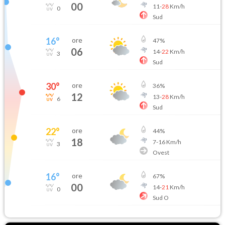
00
11
-
28
Km/h
0
Sud
16
°
ore
47
%
06
14
-
22
Km/h
3
Sud
30
°
ore
36
%
12
13
-
28
Km/h
6
Sud
22
°
ore
44
%
18
7
-
16
Km/h
3
Ovest
16
°
ore
67
%
00
14
-
21
Km/h
0
Sud O