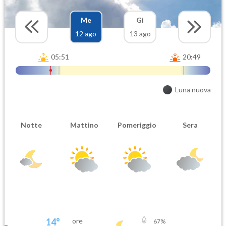
Me
Gi
12 ago
13 ago
05:51
20:49
Luna nuova
Notte
Mattino
Pomeriggio
Sera
14
°
ore
67
%