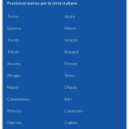
Previsioni meteo per le città italiane
Torino
Aosta
Genova
Milano
Trento
Venezia
Trieste
Bologna
Ancona
Firenze
Perugia
Roma
Napoli
L'Aquila
Campobasso
Bari
Potenza
Catanzaro
Palermo
Cagliari