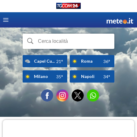
Capel Cu...
Roma
21°
36°
Milano
Napoli
35°
34°