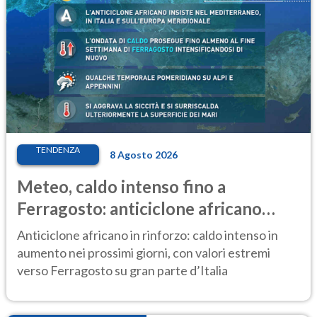
TENDENZA
8 Agosto 2026
Meteo, caldo intenso fino a
Ferragosto: anticiclone africano
ancora protagonista
Anticiclone africano in rinforzo: caldo intenso in
aumento nei prossimi giorni, con valori estremi
verso Ferragosto su gran parte d’Italia