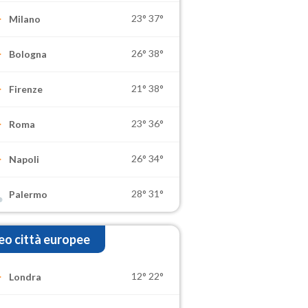
23°
37°
Milano
26°
38°
Bologna
21°
38°
Firenze
23°
36°
Roma
26°
34°
Napoli
28°
31°
Palermo
o città europee
12°
22°
Londra