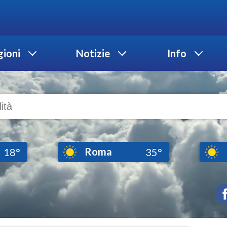
ioni
Notizie
Info
Roma
18°
35°