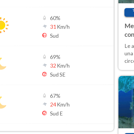
60
%
Met
31
Km/h
con
Sud
Le a
una 
69
%
cir
32
Km/h
del 
Sud SE
gior
Fer
67
%
24
Km/h
Sud E