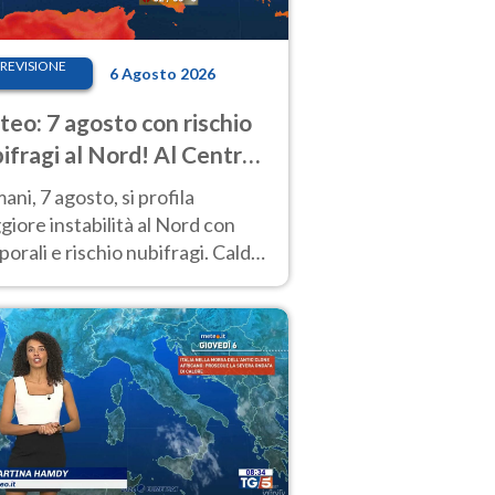
REVISIONE
6 Agosto 2026
eo: 7 agosto con rischio
ifragi al Nord! Al Centro-
 caldo estremo
ni, 7 agosto, si profila
iore instabilità al Nord con
orali e rischio nubifragi. Caldo
pre estremo al Centro-Sud. Le
isioni.