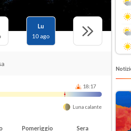
Lu
o
10 ago
sa
Notizi
18:17
Luna calante
o
Pomeriggio
Sera