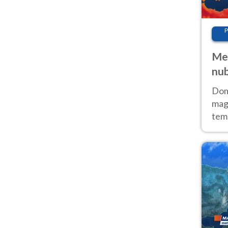
P
Met
nub
Sud
Doma
magg
temp
sem
prev