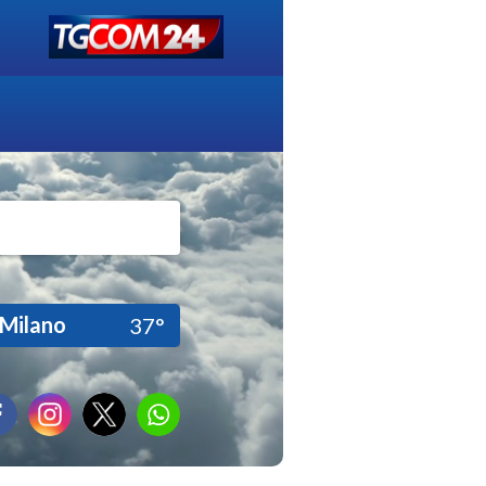
Milano
37°