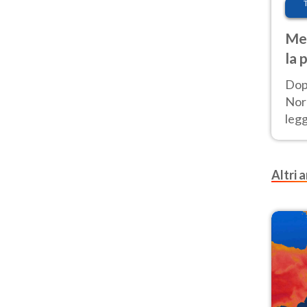
Met
la 
Dop
Nord
leg
nuov
afr
Altri a