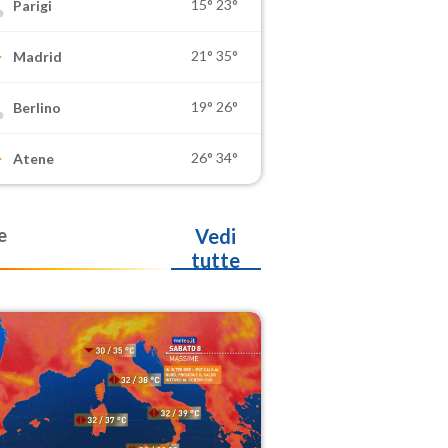
15°
23°
Parigi
21°
35°
Madrid
19°
26°
Berlino
26°
34°
Atene
e
Vedi
tutte