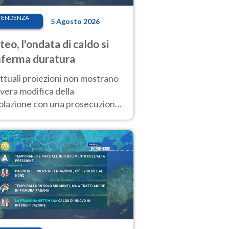
TENDENZA
5 Agosto 2026
eo, l'ondata di caldo si
ferma duratura
ttuali proiezioni non mostrano
vera modifica della
colazione con una prosecuzione
caldo fuori scala per molti
ni, compresa la settimana di
ragosto