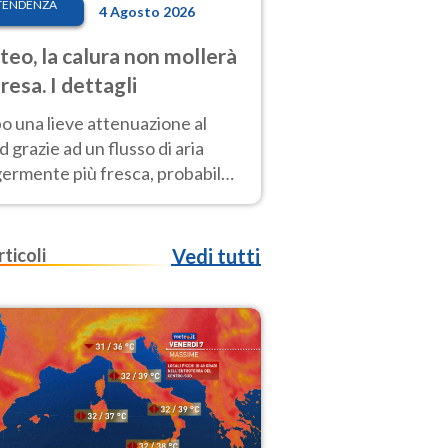
TENDENZA
4 Agosto 2026
eo, la calura non mollerà
presa. I dettagli
o una lieve attenuazione al
 grazie ad un flusso di aria
germente più fresca, probabile
o rinforzo dell’anticiclone
icano entro Ferragosto
rticoli
Vedi tutti