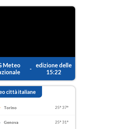
G Meteo
edizione delle
-
zionale
15:22
o città italiane
25°
37°
Torino
25°
31°
Genova