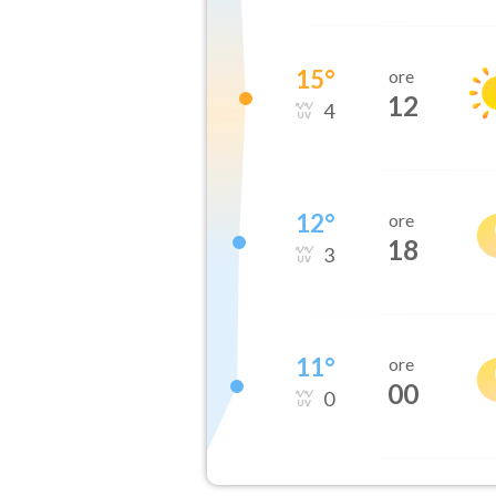
15
°
ore
12
4
12
°
ore
18
3
11
°
ore
00
0