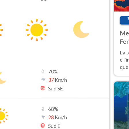
Met
Fer
pau
La 
e l'
quel
70
%
Fer
37
Km/h
tem
Sud SE
68
%
28
Km/h
Sud E