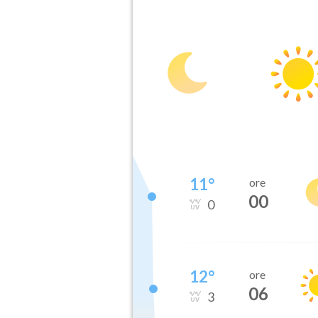
11
°
ore
00
0
12
°
ore
06
3