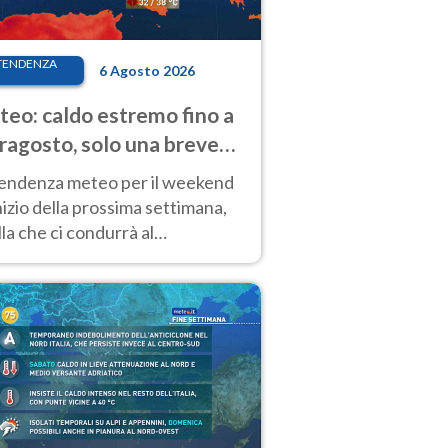
TENDENZA
6 Agosto 2026
eo: caldo estremo fino a
ragosto, solo una breve
sa. Ecco dove
tendenza meteo per il weekend
inizio della prossima settimana,
la che ci condurrà al
ragosto, vede ancora
perature molto elevate