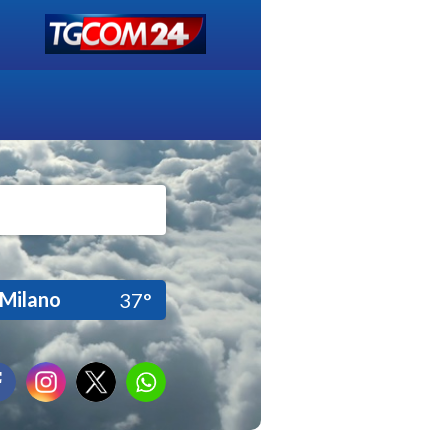
Milano
37°