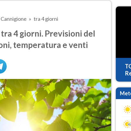
Cannigione
tra 4 giorni
ra 4 giorni. Previsioni del
oni, temperatura e venti
T
Re
Mete