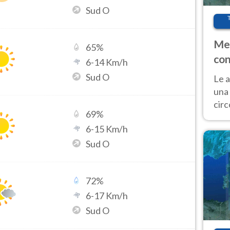
Sud O
Met
65
%
con
6
-
14
Km/h
Sud O
Le a
una 
cir
69
%
del 
6
-
15
Km/h
gior
Fer
Sud O
72
%
6
-
17
Km/h
Sud O