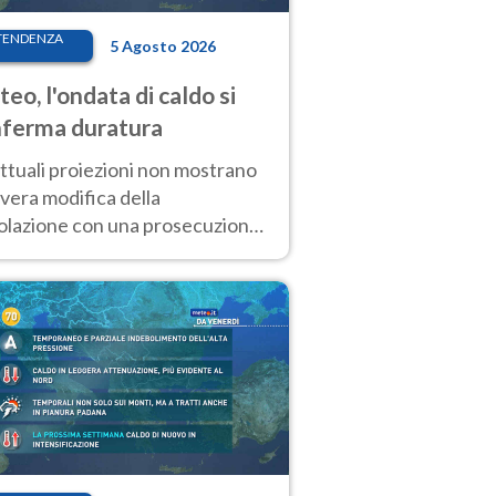
TENDENZA
5 Agosto 2026
eo, l'ondata di caldo si
ferma duratura
ttuali proiezioni non mostrano
vera modifica della
colazione con una prosecuzione
caldo fuori scala per molti
ni, compresa la settimana di
ragosto