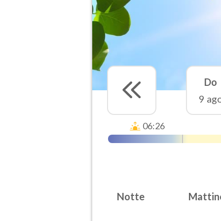
Do
9 ag
06:26
Notte
Mattin