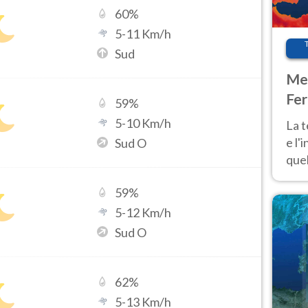
60
%
5
-
11
Km/h
Sud
Met
Fer
59
%
pau
5
-
10
Km/h
La 
e l'
Sud O
quel
Fer
59
%
tem
5
-
12
Km/h
Sud O
62
%
5
-
13
Km/h