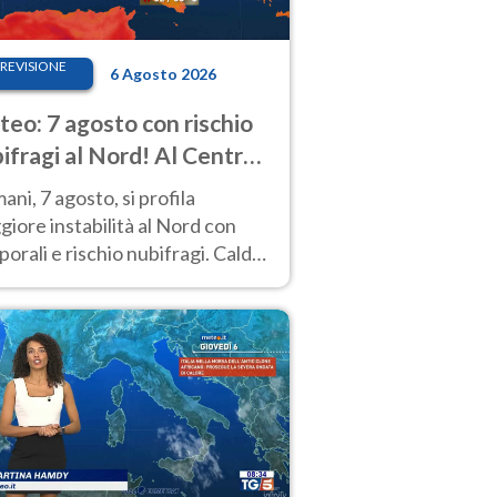
REVISIONE
6 Agosto 2026
eo: 7 agosto con rischio
ifragi al Nord! Al Centro-
 caldo estremo
ni, 7 agosto, si profila
iore instabilità al Nord con
orali e rischio nubifragi. Caldo
pre estremo al Centro-Sud. Le
isioni.