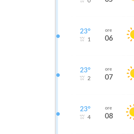
0
23
°
ore
06
1
23
°
ore
07
2
23
°
ore
08
4