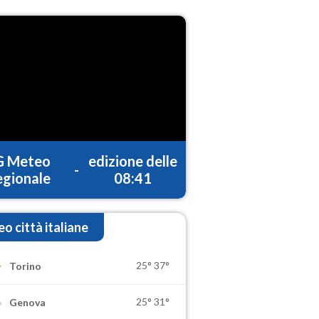
G Meteo
edizione delle
-
gionale
08:41
o città italiane
25°
37°
Torino
25°
31°
Genova