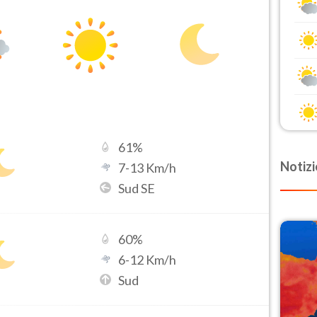
61
%
Notizi
7
-
13
Km/h
Sud SE
60
%
6
-
12
Km/h
Sud