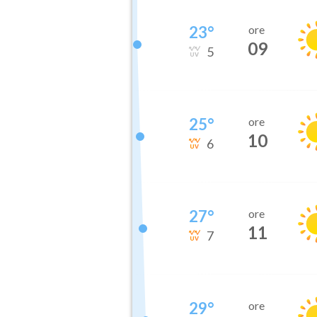
23
°
ore
09
5
25
°
ore
10
6
27
°
ore
11
7
29
°
ore