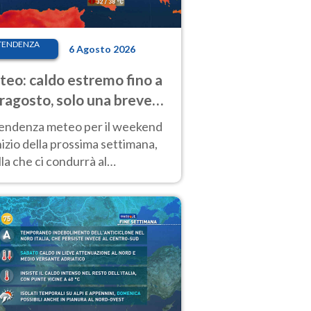
TENDENZA
6 Agosto 2026
eo: caldo estremo fino a
ragosto, solo una breve
sa. Ecco dove
tendenza meteo per il weekend
inizio della prossima settimana,
la che ci condurrà al
ragosto, vede ancora
perature molto elevate