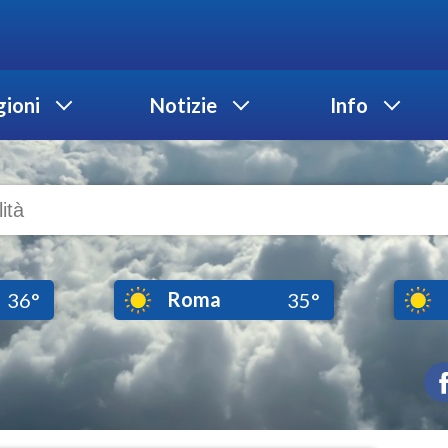
ioni
Notizie
Info
Roma
36°
35°