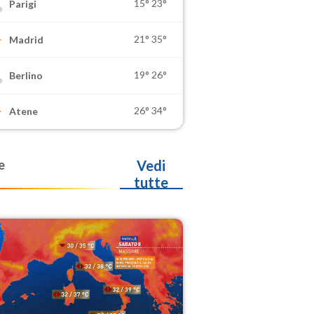
15°
23°
Parigi
21°
35°
Madrid
19°
26°
Berlino
26°
34°
Atene
e
Vedi
tutte