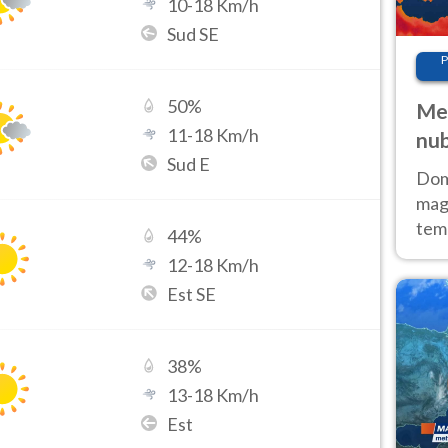
10
-
18
Km/h
Sud SE
P
50
%
Met
11
-
18
Km/h
nub
Sud E
Sud
Doma
magg
temp
44
%
sem
12
-
18
Km/h
prev
Est SE
38
%
13
-
18
Km/h
Est