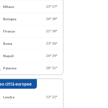
23°
37°
Milano
26°
38°
Bologna
21°
38°
Firenze
23°
36°
Roma
26°
34°
Napoli
28°
31°
Palermo
o città europee
12°
22°
Londra