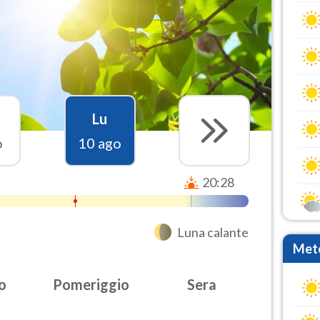
Lu
o
10 ago
20:28
Luna calante
Mete
o
Pomeriggio
Sera