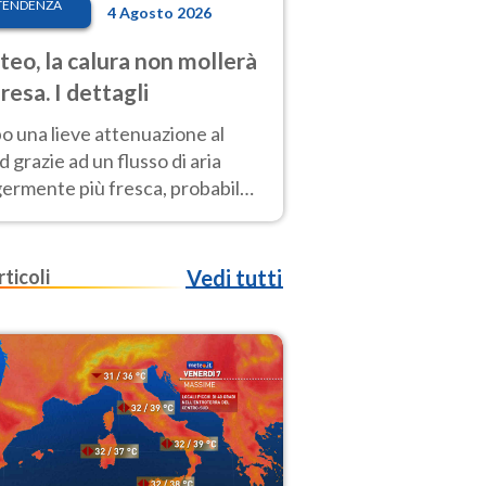
TENDENZA
4 Agosto 2026
eo, la calura non mollerà
presa. I dettagli
o una lieve attenuazione al
 grazie ad un flusso di aria
germente più fresca, probabile
o rinforzo dell’anticiclone
icano entro Ferragosto
rticoli
Vedi tutti