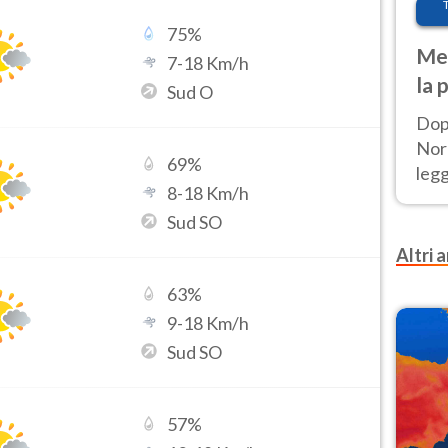
75
%
Met
7
-
18
Km/h
la 
Sud O
Dop
Nord
69
%
leg
8
-
18
Km/h
nuov
Sud SO
afr
Altri a
63
%
9
-
18
Km/h
Sud SO
57
%