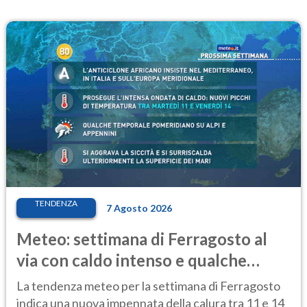
TENDENZA
7 Agosto 2026
Meteo: settimana di Ferragosto al
via con caldo intenso e qualche
temporale
La tendenza meteo per la settimana di Ferragosto
indica una nuova impennata della calura tra 11 e 14