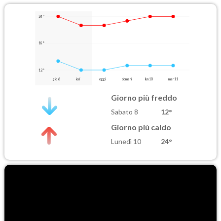
24°
18°
12°
gio 6
ieri
oggi
domani
lun 10
mar 11
Giorno più freddo
Sabato 8
12°
Giorno più caldo
Lunedì 10
24°