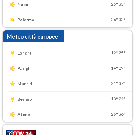
25°
33°
Napoli
26°
32°
Palermo
Meteo città europee
12°
25°
Londra
14°
29°
Parigi
21°
37°
Madrid
13°
24°
Berlino
25°
36°
Atene