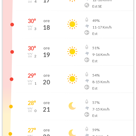
17
4
Est SE
30
°
ore
49
%
18
11
-
17
Km/h
3
Est
30
°
ore
51
%
19
9
-
16
Km/h
2
Est
29
°
ore
54
%
20
8
-
15
Km/h
1
Est
28
°
ore
57
%
21
7
-
15
Km/h
0
Est
27
°
ore
59
%