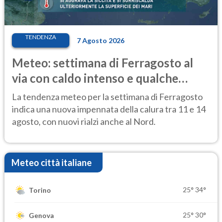
TENDENZA
7 Agosto 2026
Meteo: settimana di Ferragosto al
via con caldo intenso e qualche
temporale
La tendenza meteo per la settimana di Ferragosto
indica una nuova impennata della calura tra 11 e 14
agosto, con nuovi rialzi anche al Nord.
Meteo città italiane
25°
34°
Torino
25°
30°
Genova