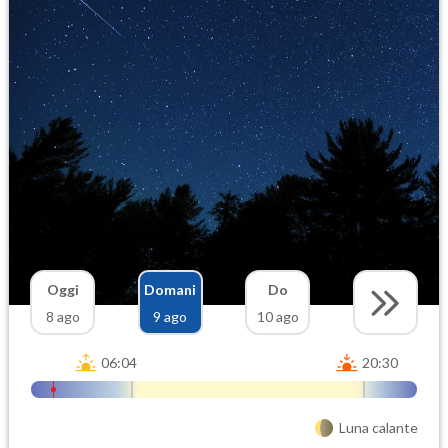
Oggi
Domani
Do
8 ago
9 ago
10 ago
06:04
20:30
Luna calante