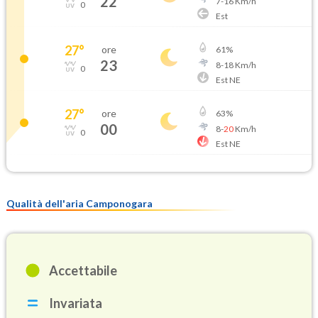
22
7
-
16
Km/h
0
Est
27
°
ore
61
%
23
8
-
18
Km/h
0
Est NE
27
°
ore
63
%
00
8
-
20
Km/h
0
Est NE
Qualità dell'aria Camponogara
Accettabile
Invariata