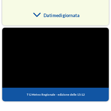
Dati medi giornata
O3
93.6
(Ozono)
NO2
5.2
(Diossido di azoto)
SO2
0.7
(Anidride solforosa)
PM10
10.8
(Materia particolata)
TG Meteo Regionale
-
edizione delle 15:12
PM25
7.9
(Materia particolata)