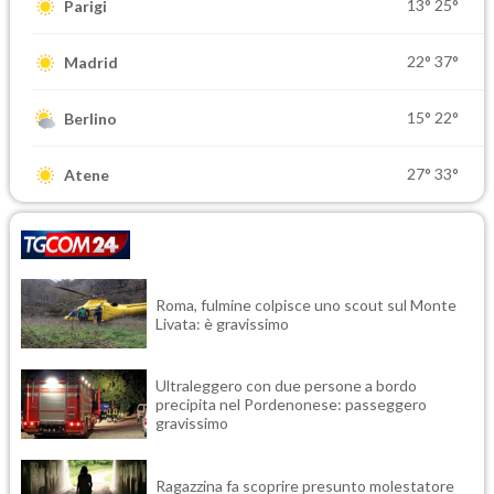
13°
25°
Parigi
22°
37°
Madrid
15°
22°
Berlino
27°
33°
Atene
Roma, fulmine colpisce uno scout sul Monte
Livata: è gravissimo
Ultraleggero con due persone a bordo
precipita nel Pordenonese: passeggero
gravissimo
Ragazzina fa scoprire presunto molestatore