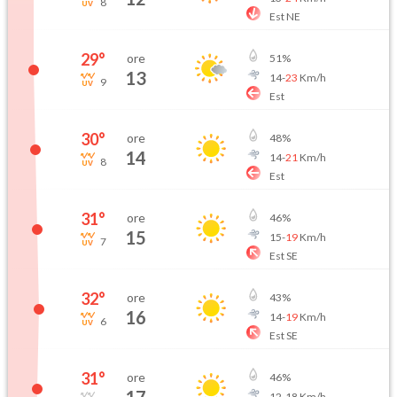
8
Est NE
29
°
ore
51
%
13
14
-
23
Km/h
9
Est
30
°
ore
48
%
14
14
-
21
Km/h
8
Est
31
°
ore
46
%
15
15
-
19
Km/h
7
Est SE
32
°
ore
43
%
16
14
-
19
Km/h
6
Est SE
31
°
ore
46
%
12
-
18
Km/h