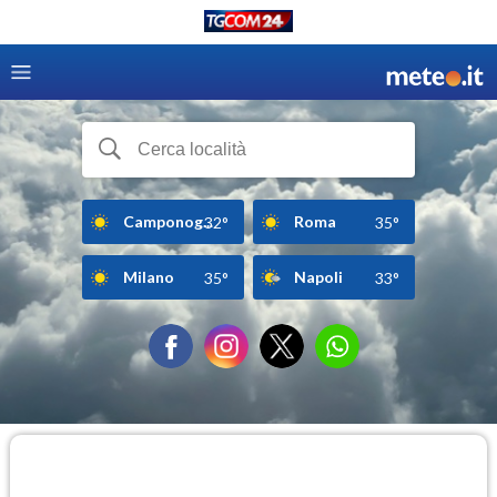
Camponog...
Roma
32°
35°
Milano
Napoli
35°
33°