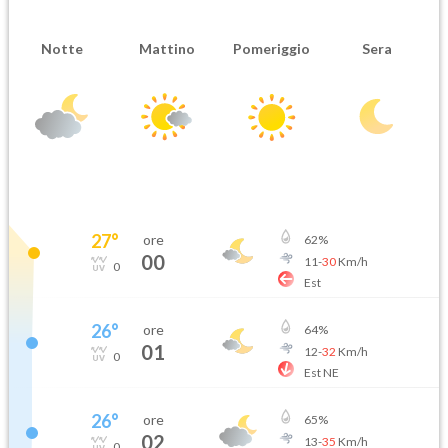
Notte
Mattino
Pomeriggio
Sera
27
°
ore
62
%
00
11
-
30
Km/h
0
Est
26
°
ore
64
%
01
12
-
32
Km/h
0
Est NE
26
°
ore
65
%
02
13
-
35
Km/h
0