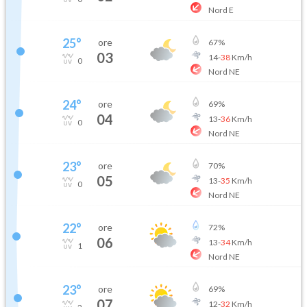
Nord E
25
°
ore
67
%
03
14
-
38
Km/h
0
Nord NE
24
°
ore
69
%
04
13
-
36
Km/h
0
Nord NE
23
°
ore
70
%
05
13
-
35
Km/h
0
Nord NE
22
°
ore
72
%
06
13
-
34
Km/h
1
Nord NE
23
°
ore
69
%
07
12
-
32
Km/h