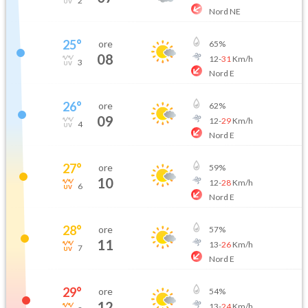
2
Nord NE
25
°
ore
65
%
08
12
-
31
Km/h
3
Nord E
26
°
ore
62
%
09
12
-
29
Km/h
4
Nord E
27
°
ore
59
%
10
12
-
28
Km/h
6
Nord E
28
°
ore
57
%
11
13
-
26
Km/h
7
Nord E
29
°
ore
54
%
12
13
-
24
Km/h