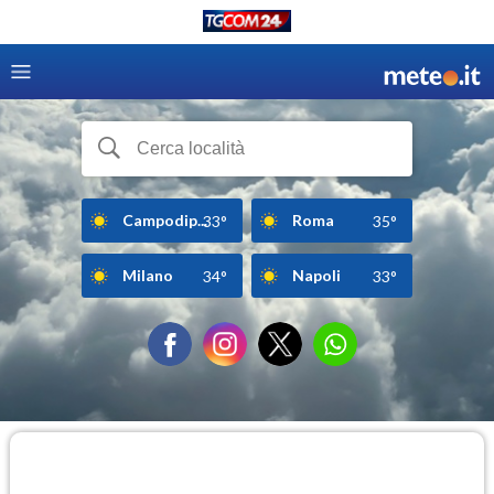
Campodip...
Roma
33°
35°
Milano
Napoli
34°
33°