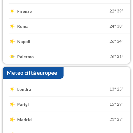
22°
39°
Firenze
24°
38°
Roma
26°
34°
Napoli
26°
31°
Palermo
Meteo città europee
13°
25°
Londra
15°
29°
Parigi
21°
37°
Madrid