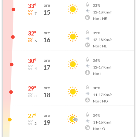
33
°
ore
33
%
15
12
-
18
Km/h
7
Nord NE
32
°
ore
35
%
16
12
-
18
Km/h
6
Nord NE
30
°
ore
36
%
17
12
-
17
Km/h
4
Nord
29
°
ore
38
%
18
11
-
17
Km/h
3
Nord NO
27
°
ore
39
%
19
11
-
16
Km/h
2
Nord O