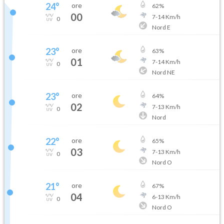
24
°
ore
62
%
00
7
-
14
Km/h
0
Nord E
23
°
ore
63
%
01
7
-
14
Km/h
0
Nord NE
23
°
ore
64
%
02
7
-
13
Km/h
0
Nord
22
°
ore
65
%
03
7
-
13
Km/h
0
Nord O
21
°
ore
67
%
04
6
-
13
Km/h
0
Nord O