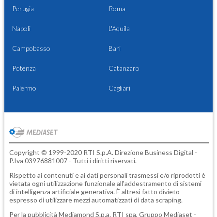
Perugia
Roma
Napoli
L'Aquila
Campobasso
Bari
Potenza
Catanzaro
Palermo
Cagliari
Copyright © 1999-2020 RTI S.p.A. Direzione Business Digital -
P.Iva 03976881007 - Tutti i diritti riservati.
Rispetto ai contenuti e ai dati personali trasmessi e/o riprodotti è
vietata ogni utilizzazione funzionale all'addestramento di sistemi
di intelligenza artificiale generativa. È altresì fatto divieto
espresso di utilizzare mezzi automatizzati di data scraping.
Per la pubblicità
Mediamond S.p.a.
RTI spa, Gruppo Mediaset -