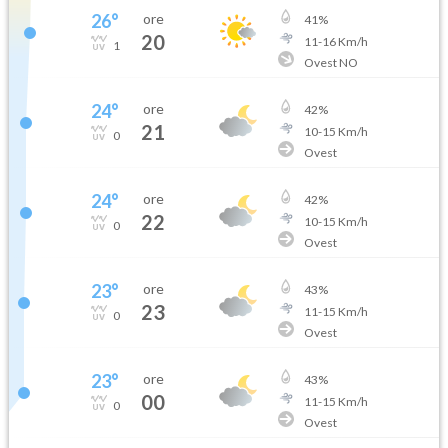
26
°
ore
41
%
20
11
-
16
Km/h
1
Ovest NO
24
°
ore
42
%
21
10
-
15
Km/h
0
Ovest
24
°
ore
42
%
22
10
-
15
Km/h
0
Ovest
23
°
ore
43
%
23
11
-
15
Km/h
0
Ovest
23
°
ore
43
%
00
11
-
15
Km/h
0
Ovest