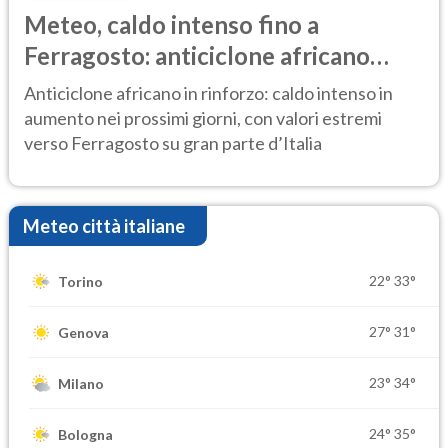
Meteo, caldo intenso fino a
Ferragosto: anticiclone africano
ancora protagonista
Anticiclone africano in rinforzo: caldo intenso in
aumento nei prossimi giorni, con valori estremi
verso Ferragosto su gran parte d’Italia
Meteo città italiane
22°
33°
Torino
27°
31°
Genova
23°
34°
Milano
24°
35°
Bologna