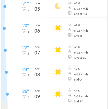
21
°
ore
68
%
05
6
-
13
Km/h
0
Ovest NO
20
°
ore
69
%
06
6
-
12
Km/h
1
Ovest
22
°
ore
63
%
07
6
-
12
Km/h
2
Ovest SO
24
°
ore
57
%
08
6
-
12
Km/h
3
Sud O
26
°
ore
51
%
09
5
-
12
Km/h
4
Sud SO