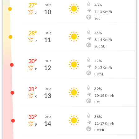
27
°
ore
48
%
10
7
-
13
Km/h
6
Sud
28
°
ore
45
%
11
8
-
14
Km/h
7
Sud SE
30
°
ore
42
%
12
9
-
15
Km/h
8
Est SE
31
°
ore
39
%
13
10
-
16
Km/h
9
Est
32
°
ore
36
%
14
11
-
17
Km/h
8
Est NE