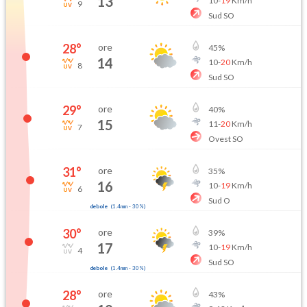
13
10
-
19
Km/h
9
Sud SO
28
°
ore
45
%
14
10
-
20
Km/h
8
Sud SO
29
°
ore
40
%
15
11
-
20
Km/h
7
Ovest SO
31
°
ore
35
%
16
10
-
19
Km/h
6
Sud O
debole
(
1.4mm
-
30
%)
30
°
ore
39
%
17
10
-
19
Km/h
4
Sud SO
debole
(
1.4mm
-
30
%)
28
°
ore
43
%