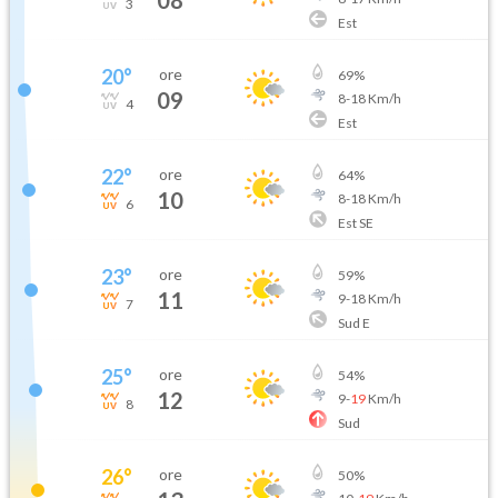
3
Est
20
°
ore
69
%
09
8
-
18
Km/h
4
Est
22
°
ore
64
%
10
8
-
18
Km/h
6
Est SE
23
°
ore
59
%
11
9
-
18
Km/h
7
Sud E
25
°
ore
54
%
12
9
-
19
Km/h
8
Sud
26
°
ore
50
%