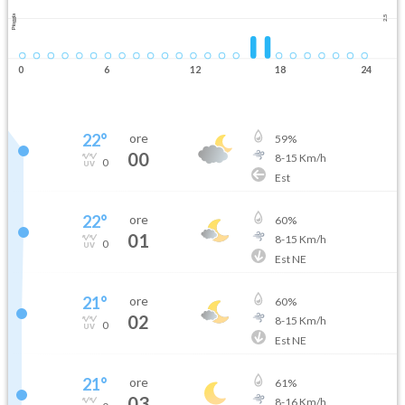
Pioggia
2.5
0
6
12
18
24
22
°
ore
59
%
00
8
-
15
Km/h
0
Est
22
°
ore
60
%
01
8
-
15
Km/h
0
Est NE
21
°
ore
60
%
02
8
-
15
Km/h
0
Est NE
21
°
ore
61
%
03
8
-
16
Km/h