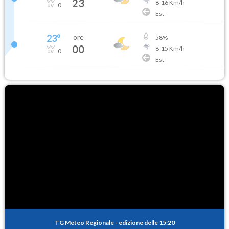
23
8
-
16
Km/h
0
Est
23
°
ore
58
%
00
8
-
15
Km/h
0
Est
TG Meteo Regionale
-
edizione delle 15:20