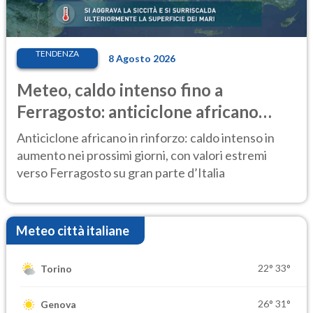
TENDENZA
8 Agosto 2026
Meteo, caldo intenso fino a
Ferragosto: anticiclone africano
ancora protagonista
Anticiclone africano in rinforzo: caldo intenso in
aumento nei prossimi giorni, con valori estremi
verso Ferragosto su gran parte d’Italia
Meteo città italiane
22°
33°
Torino
26°
31°
Genova