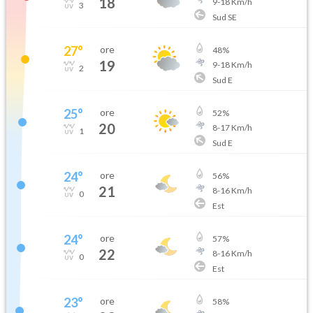
18
9
-
18
Km/h
3
Sud SE
27
°
ore
48
%
19
9
-
18
Km/h
2
Sud E
25
°
ore
52
%
20
8
-
17
Km/h
1
Sud E
24
°
ore
56
%
21
8
-
16
Km/h
0
Est
24
°
ore
57
%
22
8
-
16
Km/h
0
Est
23
°
ore
58
%