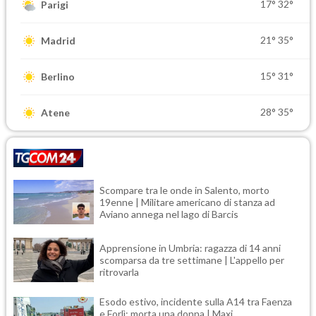
17°
32°
Parigi
21°
35°
Madrid
15°
31°
Berlino
28°
35°
Atene
Scompare tra le onde in Salento, morto
19enne | Militare americano di stanza ad
Aviano annega nel lago di Barcis
Apprensione in Umbria: ragazza di 14 anni
scomparsa da tre settimane | L'appello per
ritrovarla
Esodo estivo, incidente sulla A14 tra Faenza
e Forlì: morta una donna | Maxi