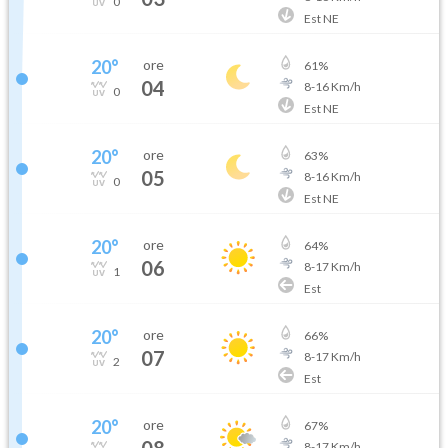
0
Est NE
20
°
ore
61
%
04
8
-
16
Km/h
0
Est NE
20
°
ore
63
%
05
8
-
16
Km/h
0
Est NE
20
°
ore
64
%
06
8
-
17
Km/h
1
Est
20
°
ore
66
%
07
8
-
17
Km/h
2
Est
20
°
ore
67
%
08
8
-
17
Km/h