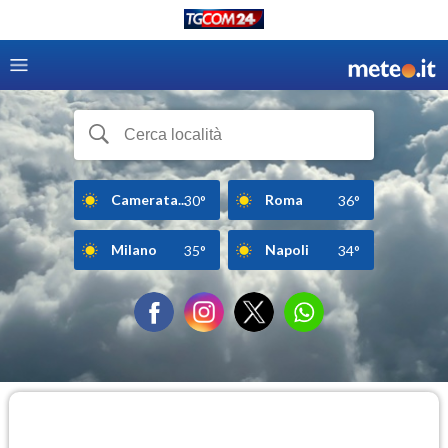
Camerata...
Roma
30°
36°
Milano
Napoli
35°
34°