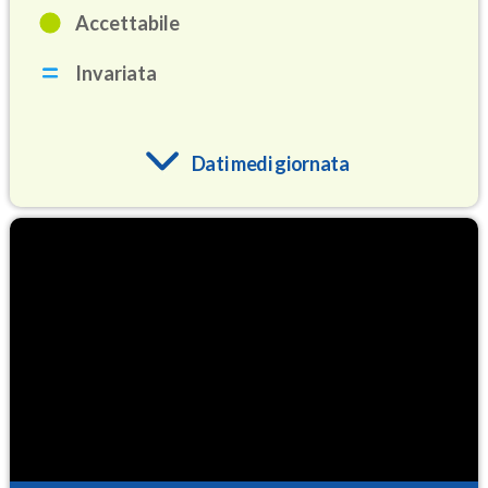
Accettabile
Invariata
Dati medi giornata
O3
68.7
(Ozono)
NO2
1.2
(Diossido di azoto)
SO2
0.1
(Anidride solforosa)
PM10