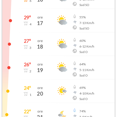
6
Sud SO
29
°
ore
55
%
17
7
-
13
Km/h
4
Sud SO
27
°
ore
60
%
18
6
-
12
Km/h
3
Sud O
26
°
ore
64
%
19
5
-
11
Km/h
2
Sud O
24
°
ore
69
%
20
4
-
10
Km/h
1
Sud O
22
°
ore
74
%
3
-
9
Km/h