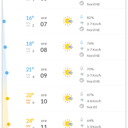
Nord NE
16
°
ore
82
%
07
3
-
7
Km/h
2
Nord NE
18
°
ore
76
%
08
3
-
7
Km/h
3
Nord NE
21
°
ore
70
%
09
3
-
7
Km/h
4
Nord NE
22
°
ore
67
%
10
4
-
8
Km/h
6
Nord E
24
°
ore
64
%
11
5
-
9
Km/h