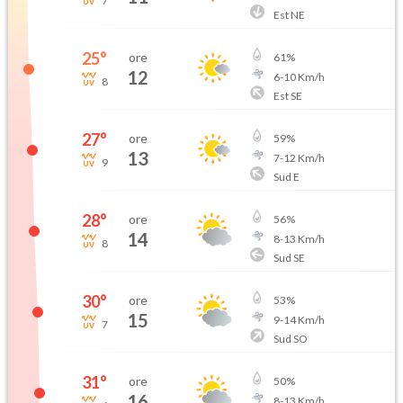
7
Est NE
25
°
ore
61
%
12
6
-
10
Km/h
8
Est SE
27
°
ore
59
%
13
7
-
12
Km/h
9
Sud E
28
°
ore
56
%
14
8
-
13
Km/h
8
Sud SE
30
°
ore
53
%
15
9
-
14
Km/h
7
Sud SO
31
°
ore
50
%
16
8
-
13
Km/h