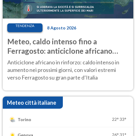
TENDENZA
8 Agosto 2026
Meteo, caldo intenso fino a
Ferragosto: anticiclone africano
ancora protagonista
Anticiclone africano in rinforzo: caldo intenso in
aumento nei prossimi giorni, con valori estremi
verso Ferragosto su gran parte d’Italia
Meteo città italiane
22°
33°
Torino
26°
31°
Genova