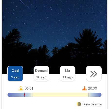
Oggi
Domani
Ma
9 ago
10 ago
11 ago
06:01
20:30
Luna calante