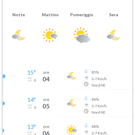
Notte
Mattino
Pomeriggio
Sera
15
°
ore
85
%
04
3
-
7
Km/h
0
Nord NE
14
°
ore
86
%
05
3
-
7
Km/h
0
Nord NE
13
°
ore
88
%
06
3
-
7
Km/h
1