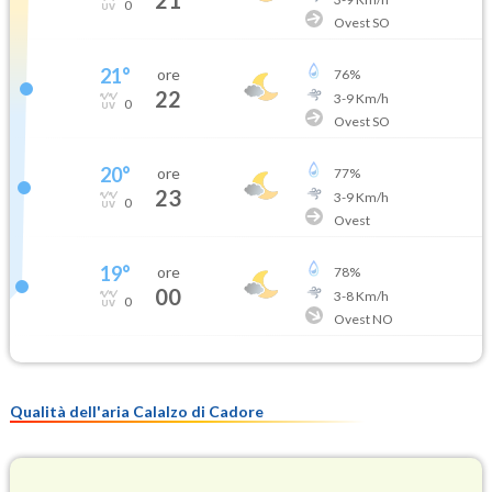
21
0
Ovest SO
21
°
ore
76
%
22
3
-
9
Km/h
0
Ovest SO
20
°
ore
77
%
23
3
-
9
Km/h
0
Ovest
19
°
ore
78
%
00
3
-
8
Km/h
0
Ovest NO
Qualità dell'aria Calalzo di Cadore