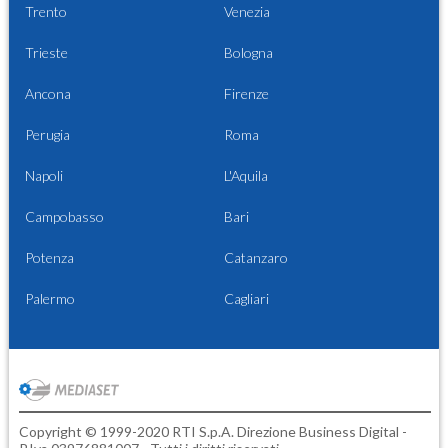
Trento
Venezia
Trieste
Bologna
Ancona
Firenze
Perugia
Roma
Napoli
L'Aquila
Campobasso
Bari
Potenza
Catanzaro
Palermo
Cagliari
Copyright © 1999-2020 RTI S.p.A. Direzione Business Digital -