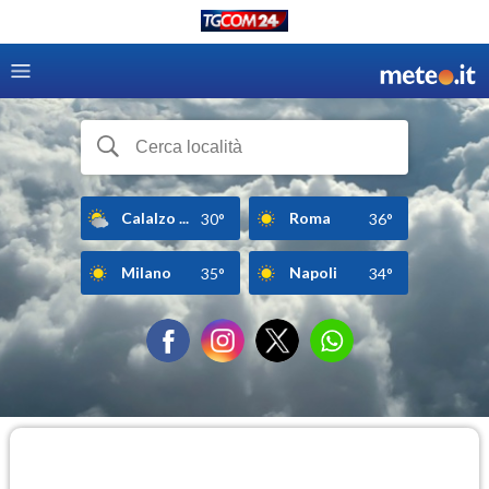
Calalzo ...
Roma
30°
36°
Milano
Napoli
35°
34°