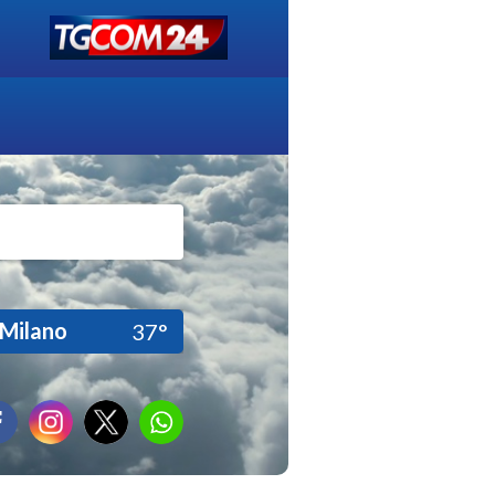
Milano
37°