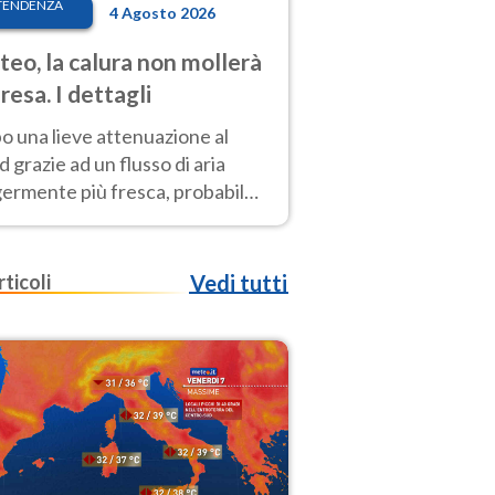
TENDENZA
4 Agosto 2026
eo, la calura non mollerà
presa. I dettagli
o una lieve attenuazione al
 grazie ad un flusso di aria
germente più fresca, probabile
o rinforzo dell’anticiclone
icano entro Ferragosto
rticoli
Vedi tutti