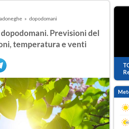
adoneghe
dopodomani
opodomani. Previsioni del
oni, temperatura e venti
T
Re
Mete