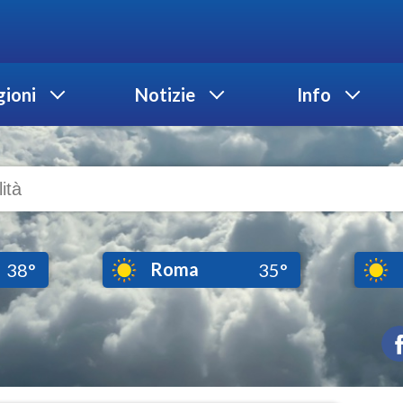
ioni
Notizie
Info
Roma
38°
35°