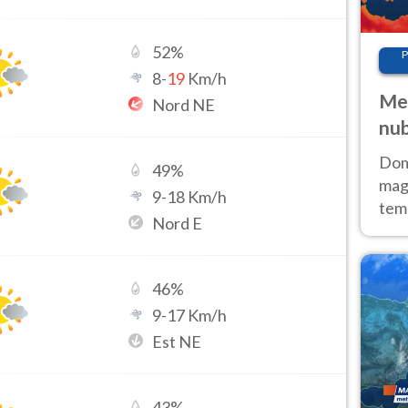
52
%
P
8
-
19
Km/h
Met
Nord NE
nub
Sud
Doma
49
%
magg
9
-
18
Km/h
temp
Nord E
sem
prev
46
%
9
-
17
Km/h
Est NE
43
%