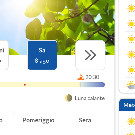
ni
Sa
o
8 ago
20:30
Luna calante
Mete
o
Pomeriggio
Sera