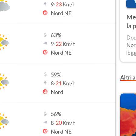
9
-
23
Km/h
Nord NE
Met
la 
63
%
Dop
9
-
22
Km/h
Nord
Nord NE
leg
nuov
afr
59
%
Altri a
8
-
21
Km/h
Nord
56
%
8
-
20
Km/h
Nord NE