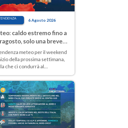
TENDENZA
6 Agosto 2026
eo: caldo estremo fino a
ragosto, solo una breve
sa. Ecco dove
tendenza meteo per il weekend
inizio della prossima settimana,
la che ci condurrà al
ragosto, vede ancora
perature molto elevate