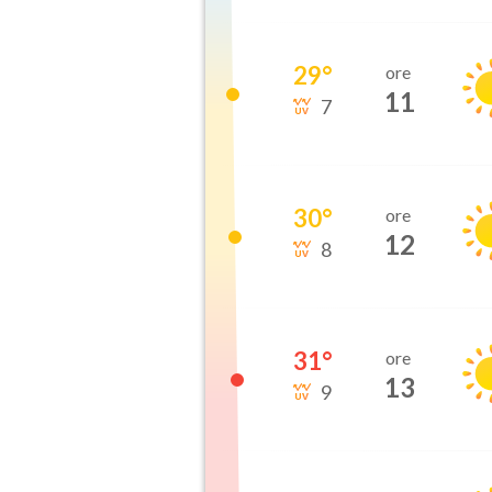
29
°
ore
11
7
30
°
ore
12
8
31
°
ore
13
9