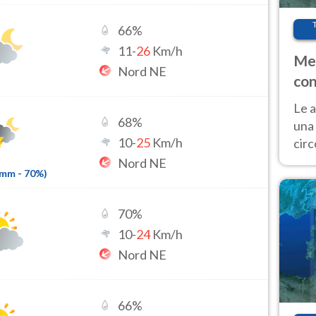
66
%
11
-
26
Km/h
Met
Nord NE
con
Le a
68
%
una 
10
-
25
Km/h
cir
del 
Nord NE
6mm
-
70
%)
gior
Fer
70
%
10
-
24
Km/h
Nord NE
66
%