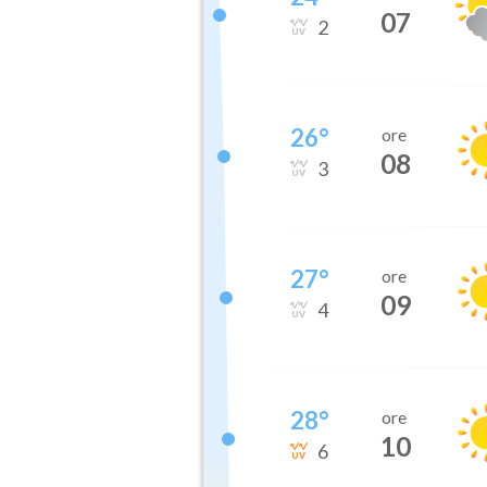
07
2
26
°
ore
08
3
27
°
ore
09
4
28
°
ore
10
6