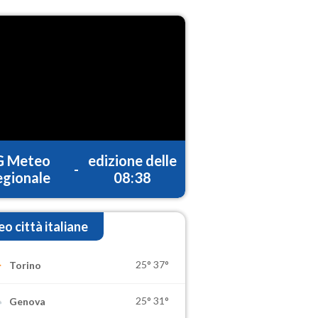
G Meteo
edizione delle
-
gionale
08:38
o città italiane
25°
37°
Torino
25°
31°
Genova