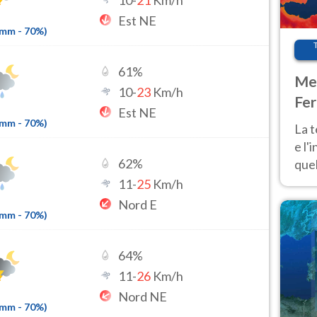
10
-
21
Km/h
Est NE
7mm
-
70
%)
61
%
Met
10
-
23
Km/h
Fer
Est NE
pau
6mm
-
70
%)
La 
e l'
62
%
quel
Fer
11
-
25
Km/h
tem
Nord E
7mm
-
70
%)
64
%
11
-
26
Km/h
Nord NE
7mm
-
70
%)