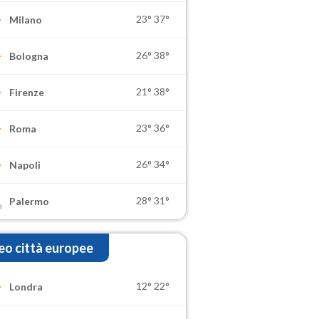
23°
37°
Milano
26°
38°
Bologna
21°
38°
Firenze
23°
36°
Roma
26°
34°
Napoli
28°
31°
Palermo
o città europee
12°
22°
Londra