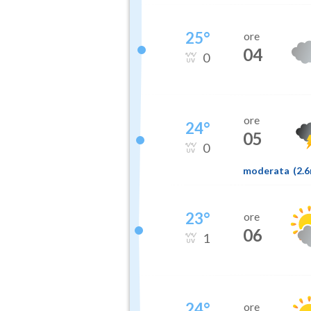
25
°
ore
04
0
ore
24
°
05
0
moderata
(
2.
23
°
ore
06
1
24
°
ore