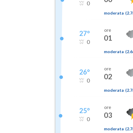
0
moderata
(
2.
ore
27
°
01
0
moderata
(
2.
ore
26
°
02
0
moderata
(
2.
ore
25
°
03
0
moderata
(
2.