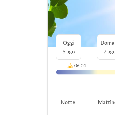
Oggi
Doma
6 ago
7 ag
06:04
Notte
Mattin