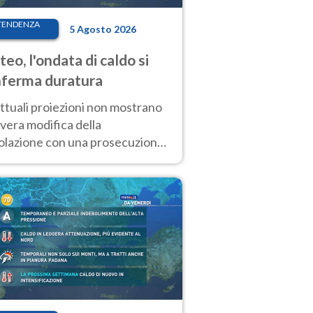
TENDENZA
5 Agosto 2026
eo, l'ondata di caldo si
ferma duratura
ttuali proiezioni non mostrano
vera modifica della
colazione con una prosecuzione
caldo fuori scala per molti
ni, compresa la settimana di
ragosto