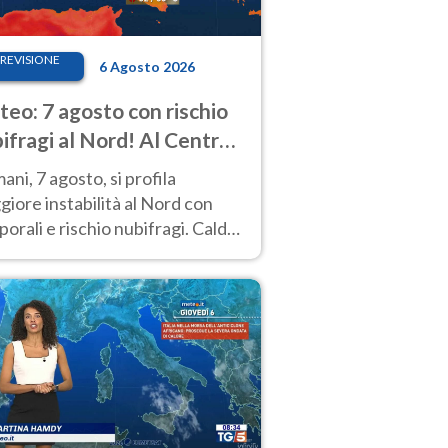
REVISIONE
6 Agosto 2026
eo: 7 agosto con rischio
ifragi al Nord! Al Centro-
 caldo estremo
ni, 7 agosto, si profila
iore instabilità al Nord con
orali e rischio nubifragi. Caldo
pre estremo al Centro-Sud. Le
isioni.