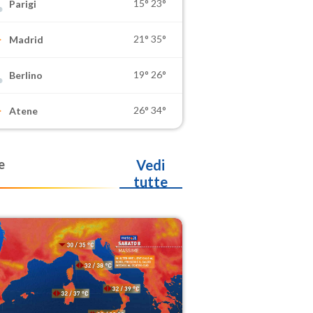
15°
23°
Parigi
21°
35°
Madrid
19°
26°
Berlino
26°
34°
Atene
e
Vedi
tutte