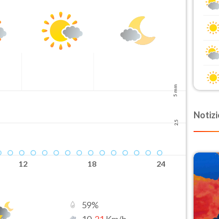
5 mm
Notizi
2.5
12
18
24
59
%