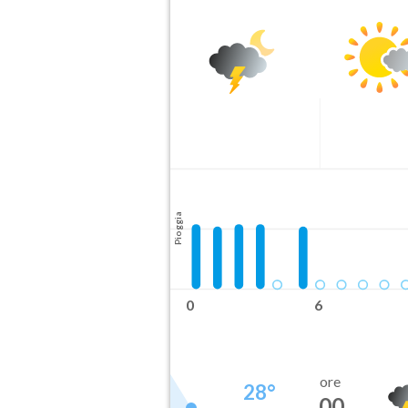
Pioggia
0
6
ore
28
°
00