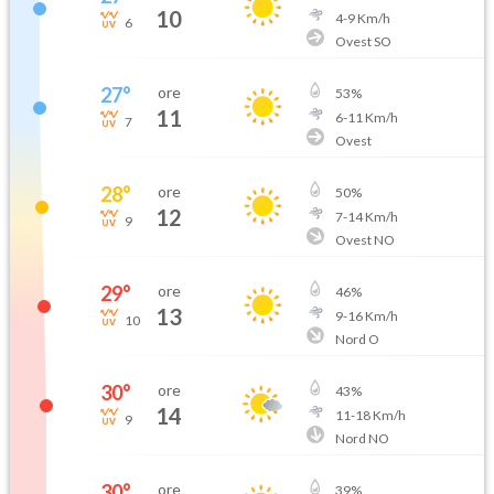
10
4
-
9
Km/h
6
Ovest SO
27
°
ore
53
%
11
6
-
11
Km/h
7
Ovest
28
°
ore
50
%
12
7
-
14
Km/h
9
Ovest NO
29
°
ore
46
%
13
9
-
16
Km/h
10
Nord O
30
°
ore
43
%
14
11
-
18
Km/h
9
Nord NO
30
°
ore
39
%