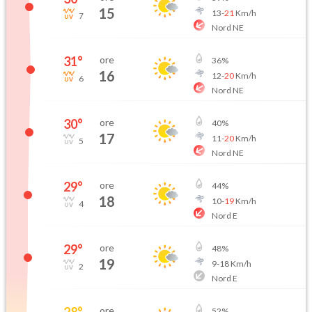
15
13
-
21
Km/h
7
Nord NE
31
°
ore
36
%
16
12
-
20
Km/h
6
Nord NE
30
°
ore
40
%
17
11
-
20
Km/h
5
Nord NE
29
°
ore
44
%
18
10
-
19
Km/h
4
Nord E
29
°
ore
48
%
19
9
-
18
Km/h
2
Nord E
28
°
ore
52
%