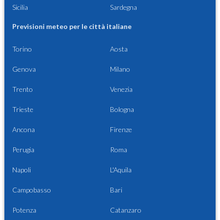
Sicilia
Sardegna
Previsioni meteo per le città italiane
Torino
Aosta
Genova
Milano
Trento
Venezia
Trieste
Bologna
Ancona
Firenze
Perugia
Roma
Napoli
L'Aquila
Campobasso
Bari
Potenza
Catanzaro