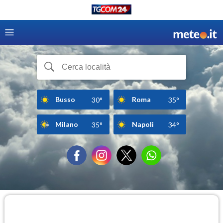
Busso
Roma
30°
35°
Milano
Napoli
35°
34°