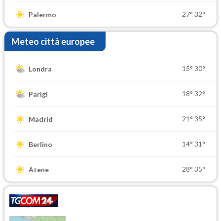
27°
32°
Palermo
Meteo città europee
15°
30°
Londra
18°
32°
Parigi
21°
35°
Madrid
14°
31°
Berlino
28°
35°
Atene