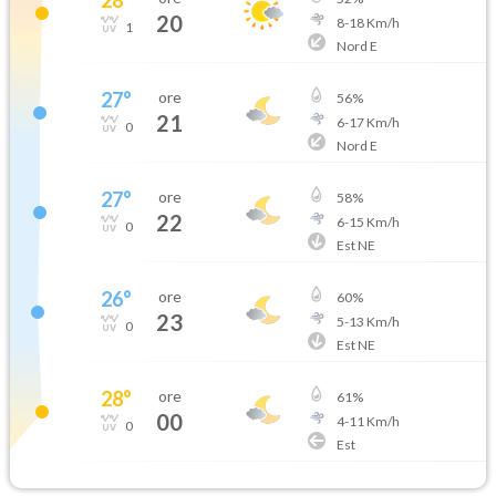
20
8
-
18
Km/h
1
Nord E
27
°
ore
56
%
21
6
-
17
Km/h
0
Nord E
27
°
ore
58
%
22
6
-
15
Km/h
0
Est NE
26
°
ore
60
%
23
5
-
13
Km/h
0
Est NE
28
°
ore
61
%
00
4
-
11
Km/h
0
Est