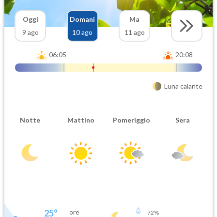
Oggi
Domani
Ma
9 ago
10 ago
11 ago
06:05
20:08
Luna calante
Notte
Mattino
Pomeriggio
Sera
25
°
ore
72
%