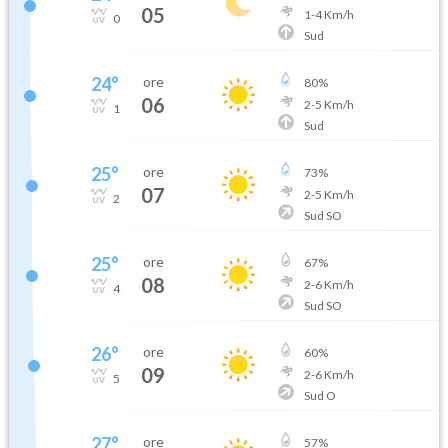
05
1
-
4
Km/h
0
Sud
24
°
ore
80
%
06
2
-
5
Km/h
1
Sud
25
°
ore
73
%
07
2
-
5
Km/h
2
Sud SO
25
°
ore
67
%
08
2
-
6
Km/h
4
Sud SO
26
°
ore
60
%
09
2
-
6
Km/h
5
Sud O
27
°
ore
57
%