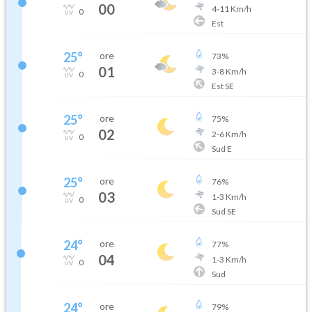
00
4
-
11
Km/h
0
Est
25
°
ore
73
%
01
3
-
8
Km/h
0
Est SE
25
°
ore
75
%
02
2
-
6
Km/h
0
Sud E
25
°
ore
76
%
03
1
-
3
Km/h
0
Sud SE
24
°
ore
77
%
04
1
-
3
Km/h
0
Sud
24
°
ore
79
%