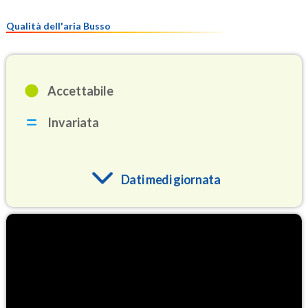
Qualità dell'aria Busso
Accettabile
Invariata
Dati medi giornata
O3
89.8
(Ozono)
NO2
2.9
(Diossido di azoto)