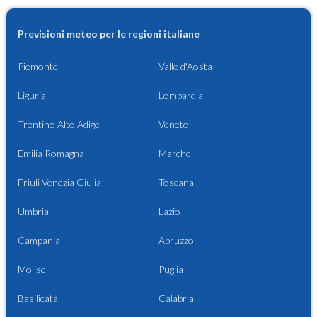
Previsioni meteo per le regioni italiane
Piemonte
Valle d'Aosta
Liguria
Lombardia
Trentino Alto Adige
Veneto
Emilia Romagna
Marche
Friuli Venezia Giulia
Toscana
Umbria
Lazio
Campania
Abruzzo
Molise
Puglia
Basilicata
Calabria