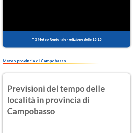
SO2
0.4
(Anidride solforosa)
PM10
12.8
(Materia particolata)
TG Meteo Regionale
-
edizione delle 15:15
PM25
8.5
(Materia particolata)
Meteo provincia di Campobasso
Previsioni del tempo delle
località in provincia di
Campobasso