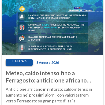
TENDENZA
8 Agosto 2026
Meteo, caldo intenso fino a
Ferragosto: anticiclone africano
ancora protagonista
Anticiclone africano in rinforzo: caldo intenso in
aumento nei prossimi giorni, con valori estremi
verso Ferragosto su gran parte d’Italia