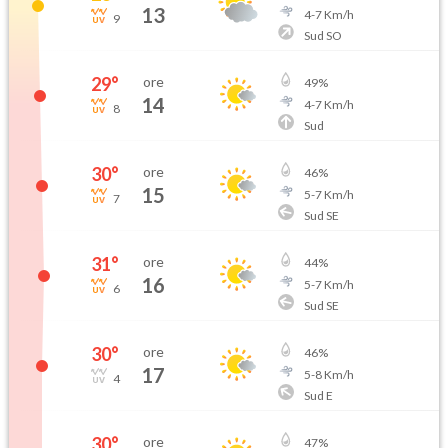
13
4
-
7
Km/h
9
Sud SO
29
°
ore
49
%
14
4
-
7
Km/h
8
Sud
30
°
ore
46
%
15
5
-
7
Km/h
7
Sud SE
31
°
ore
44
%
16
5
-
7
Km/h
6
Sud SE
30
°
ore
46
%
17
5
-
8
Km/h
4
Sud E
30
°
ore
47
%