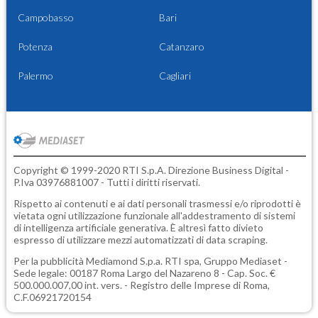
Campobasso
Bari
Potenza
Catanzaro
Palermo
Cagliari
Copyright © 1999-2020 RTI S.p.A. Direzione Business Digital -
P.Iva 03976881007 - Tutti i diritti riservati.
Rispetto ai contenuti e ai dati personali trasmessi e/o riprodotti è
vietata ogni utilizzazione funzionale all'addestramento di sistemi
di intelligenza artificiale generativa. È altresì fatto divieto
espresso di utilizzare mezzi automatizzati di data scraping.
Per la pubblicità
Mediamond S.p.a.
RTI spa, Gruppo Mediaset -
Sede legale: 00187 Roma Largo del Nazareno 8 - Cap. Soc. €
500.000.007,00 int. vers. - Registro delle Imprese di Roma,
C.F.06921720154