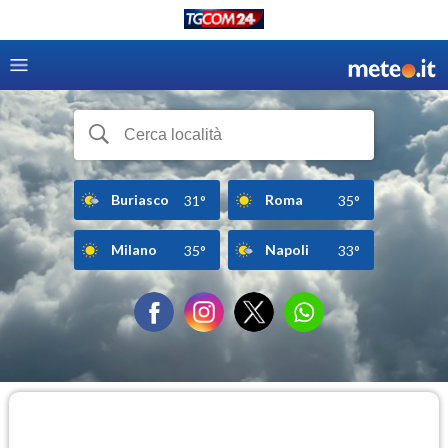
Buriasco
Roma
31°
35°
Milano
Napoli
35°
33°