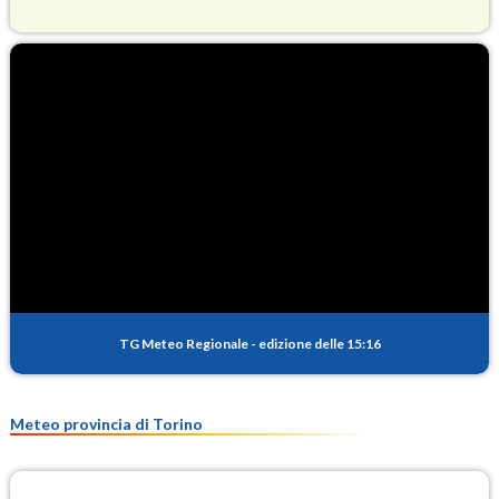
O3
84.3
(Ozono)
NO2
3.1
(Diossido di azoto)
SO2
0.2
(Anidride solforosa)
PM10
11.6
(Materia particolata)
TG Meteo Regionale
-
edizione delle 15:16
PM25
7.7
(Materia particolata)
Meteo provincia di Torino