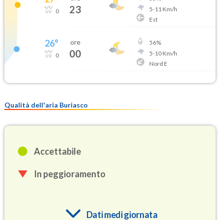
23
5
-
11
Km/h
0
Est
26
°
ore
56
%
00
5
-
10
Km/h
0
Nord E
Qualità dell'aria Buriasco
Accettabile
In peggioramento
Dati medi giornata