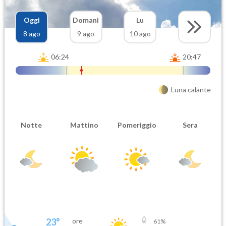
Oggi
Domani
Lu
8 ago
9 ago
10 ago
06:24
20:47
Luna calante
Notte
Mattino
Pomeriggio
Sera
23
°
ore
61
%