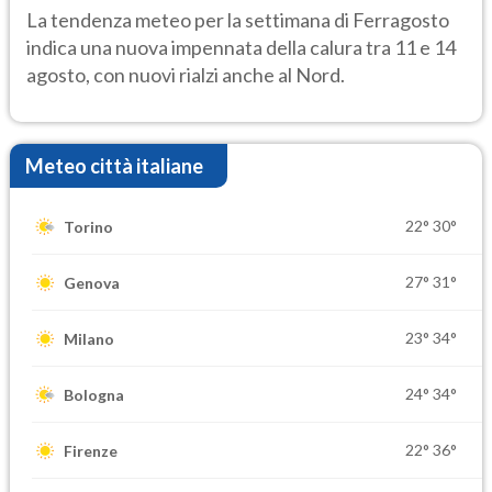
temporale
La tendenza meteo per la settimana di Ferragosto
indica una nuova impennata della calura tra 11 e 14
agosto, con nuovi rialzi anche al Nord.
Meteo città italiane
22°
30°
Torino
27°
31°
Genova
23°
34°
Milano
24°
34°
Bologna
22°
36°
Firenze