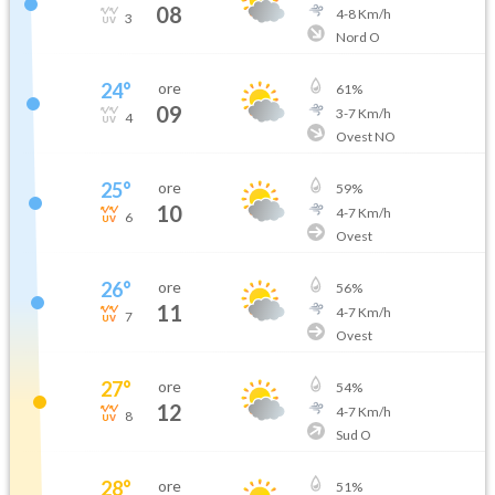
08
4
-
8
Km/h
3
Nord O
24
°
ore
61
%
09
3
-
7
Km/h
4
Ovest NO
25
°
ore
59
%
10
4
-
7
Km/h
6
Ovest
26
°
ore
56
%
11
4
-
7
Km/h
7
Ovest
27
°
ore
54
%
12
4
-
7
Km/h
8
Sud O
28
°
ore
51
%