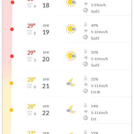
18
5
-
9
Km/h
3
Sud E
29
°
ore
49
%
19
5
-
10
Km/h
2
Sud E
29
°
ore
50
%
20
5
-
10
Km/h
1
Sud E
28
°
ore
52
%
21
5
-
11
Km/h
0
Est SE
28
°
ore
54
%
22
5
-
11
Km/h
0
Est
27
°
ore
55
%