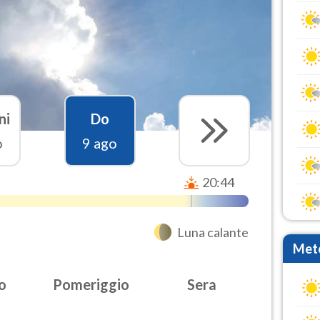
ni
Do
o
9 ago
20:44
Luna calante
Mete
o
Pomeriggio
Sera