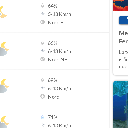
64
%
5
-
13
Km/h
Nord E
Met
Fer
66
%
pau
6
-
13
Km/h
La 
e l'
Nord NE
quel
Fer
69
%
tem
6
-
13
Km/h
Nord
71
%
6
-
13
Km/h