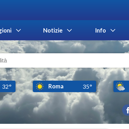
ioni
Notizie
Info
Roma
32°
35°