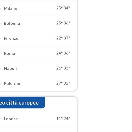
25°
34°
Milano
25°
36°
Bologna
22°
37°
Firenze
24°
36°
Roma
26°
33°
Napoli
27°
32°
Palermo
o città europee
11°
24°
Londra