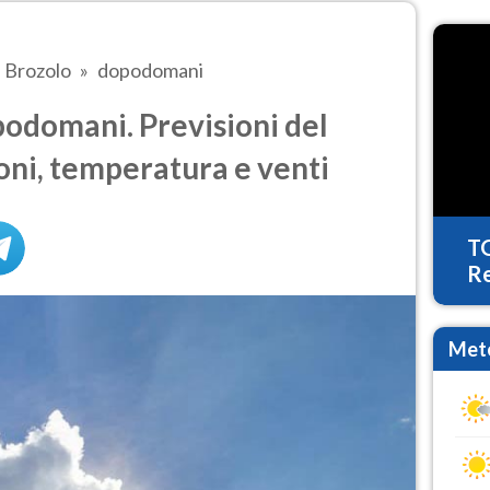
Brozolo
dopodomani
odomani. Previsioni del
oni, temperatura e venti
T
Re
Mete