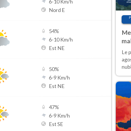
6
-
10
Km/h
Nord E
P
54
%
Met
6
-
10
Km/h
mal
Est NE
fin
Le p
agos
nubi
50
%
Cen
6
-
9
Km/h
mol
Est NE
47
%
6
-
9
Km/h
Est SE