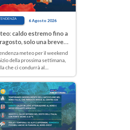
TENDENZA
6 Agosto 2026
eo: caldo estremo fino a
ragosto, solo una breve
sa. Ecco dove
tendenza meteo per il weekend
inizio della prossima settimana,
la che ci condurrà al
ragosto, vede ancora
perature molto elevate