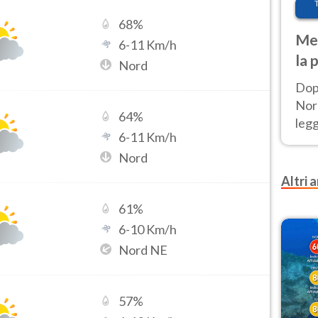
68
%
Met
6
-
11
Km/h
la 
Nord
Dop
Nord
64
%
leg
6
-
11
Km/h
nuov
Nord
afr
Altri a
61
%
6
-
10
Km/h
Nord NE
57
%