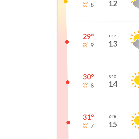
12
8
29
°
ore
13
9
30
°
ore
14
8
31
°
ore
15
7