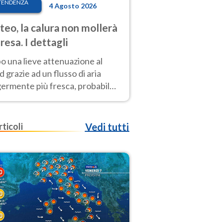
TENDENZA
4 Agosto 2026
eo, la calura non mollerà
presa. I dettagli
o una lieve attenuazione al
 grazie ad un flusso di aria
germente più fresca, probabile
o rinforzo dell’anticiclone
icano entro Ferragosto
rticoli
Vedi tutti