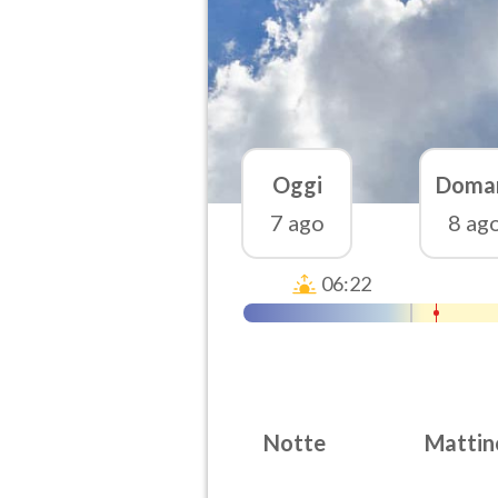
Oggi
Doma
7 ago
8 ag
06:22
Notte
Mattin