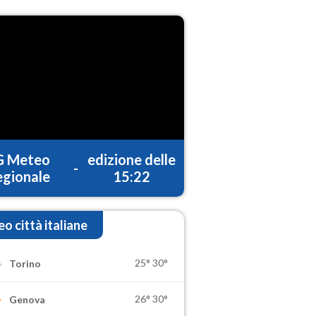
G Meteo
edizione delle
-
gionale
15:22
o città italiane
25°
30°
Torino
26°
30°
Genova