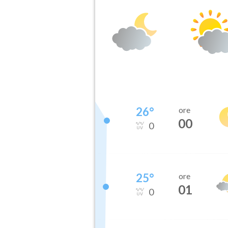
26
°
ore
00
0
25
°
ore
01
0