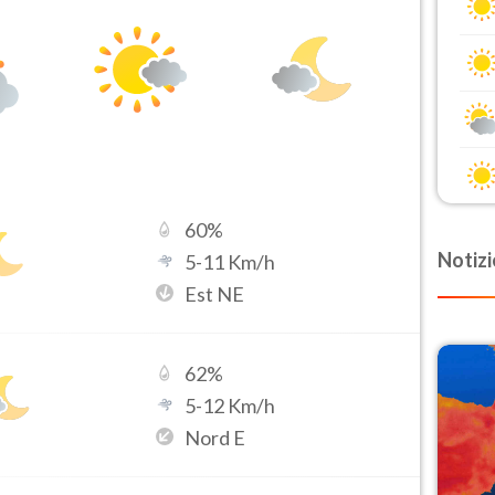
60
%
Notizi
5
-
11
Km/h
Est NE
62
%
5
-
12
Km/h
Nord E