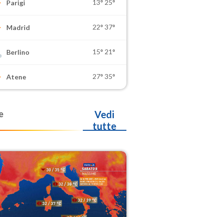
13°
25°
Parigi
22°
37°
Madrid
15°
21°
Berlino
27°
35°
Atene
e
Vedi
tutte