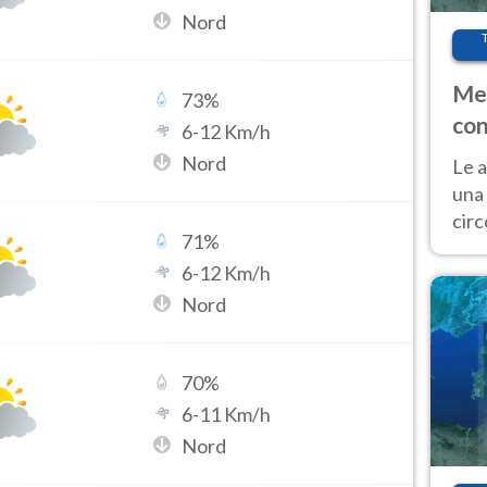
Nord
Met
73
%
con
6
-
12
Km/h
Nord
Le a
una 
cir
71
%
del 
6
-
12
Km/h
gior
Fer
Nord
70
%
6
-
11
Km/h
Nord