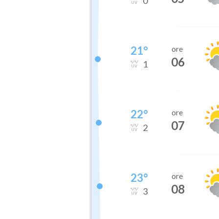
0
21
°
ore
06
1
22
°
ore
07
2
23
°
ore
08
3