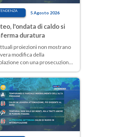
TENDENZA
5 Agosto 2026
eo, l'ondata di caldo si
ferma duratura
ttuali proiezioni non mostrano
vera modifica della
colazione con una prosecuzione
caldo fuori scala per molti
ni, compresa la settimana di
ragosto