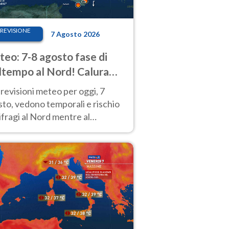
REVISIONE
7 Agosto 2026
eo: 7-8 agosto fase di
tempo al Nord! Calura
o a Ferragosto
revisioni meteo per oggi, 7
to, vedono temporali e rischio
fragi al Nord mentre al
tro-Sud sole e caldo sempre
to intenso.