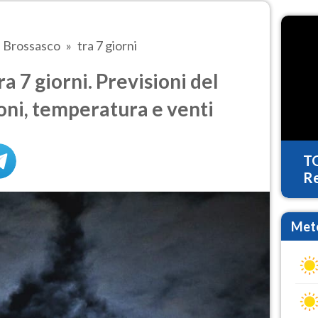
Brossasco
tra 7 giorni
 7 giorni. Previsioni del
oni, temperatura e venti
T
Re
Mete