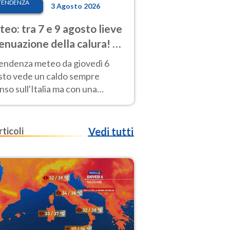
TENDENZA
3 Agosto 2026
eo: tra 7 e 9 agosto lieve
enuazione della calura! Al
d rischio temporali
tendenza meteo da giovedì 6
sto vede un caldo sempre
nso sull'Italia ma con una
iale e lieve attenuazione tra il 7
 9 agosto.
rticoli
Vedi tutti