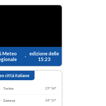
G Meteo
edizione delle
-
gionale
15:23
o città italiane
23°
36°
Torino
24°
31°
Genova