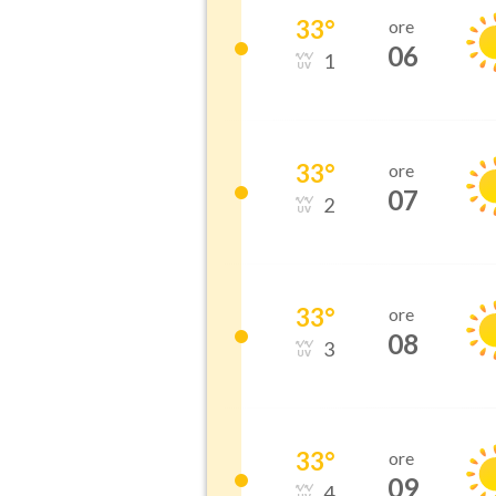
33
°
ore
06
1
33
°
ore
07
2
33
°
ore
08
3
33
°
ore
09
4