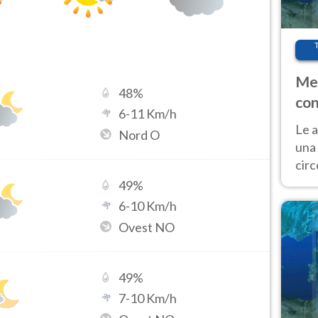
Met
48
%
con
6
-
11
Km/h
Le a
Nord O
una 
cir
del 
49
%
gior
6
-
10
Km/h
Fer
Ovest NO
49
%
7
-
10
Km/h