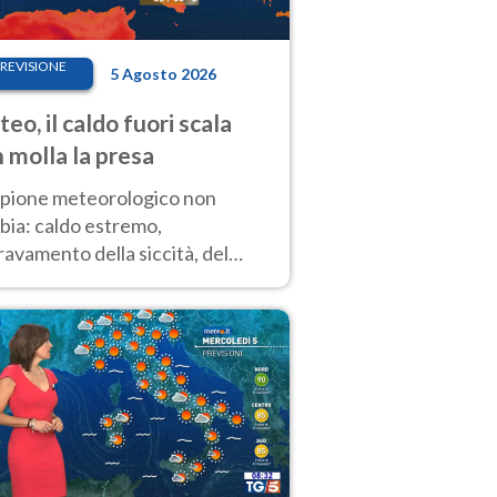
REVISIONE
5 Agosto 2026
eo, il caldo fuori scala
 molla la presa
copione meteorologico non
bia: caldo estremo,
avamento della siccità, del
hio incendi e temporali di
ore. Nessun cambiamento fino
ragosto