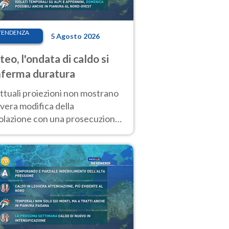
TENDENZA
5 Agosto 2026
eo, l'ondata di caldo si
ferma duratura
ttuali proiezioni non mostrano
vera modifica della
colazione con una prosecuzione
caldo fuori scala per molti
ni, compresa la settimana di
ragosto