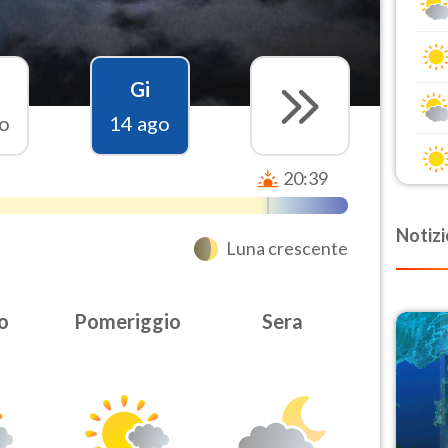
Gi
o
14 ago
20:39
Notizi
Luna crescente
o
Pomeriggio
Sera