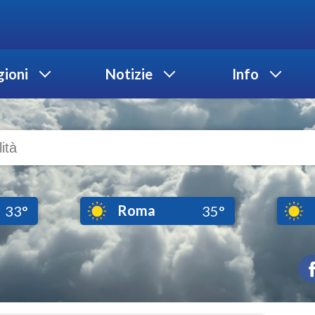
ioni
Notizie
Info
Roma
33°
35°