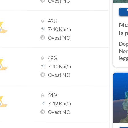
Ovest NO
49
%
Met
7
-
10
Km/h
la 
Ovest NO
Dop
Nord
leg
49
%
nuov
7
-
11
Km/h
afr
Ovest NO
51
%
7
-
12
Km/h
Ovest NO