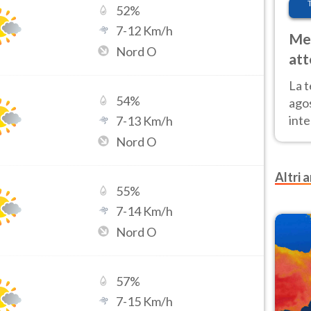
52
%
7
-
12
Km/h
Met
Nord O
att
Nor
La 
54
%
ago
inte
7
-
13
Km/h
parz
Nord O
e il
Altri a
55
%
7
-
14
Km/h
Nord O
57
%
7
-
15
Km/h