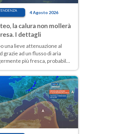
TENDENZA
4 Agosto 2026
eo, la calura non mollerà
presa. I dettagli
o una lieve attenuazione al
 grazie ad un flusso di aria
germente più fresca, probabile
o rinforzo dell’anticiclone
icano entro Ferragosto