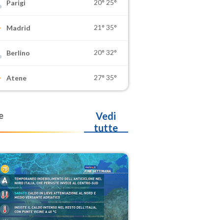
20°
25°
Parigi
21°
35°
Madrid
20°
32°
Berlino
27°
35°
Atene
e
Vedi
tutte