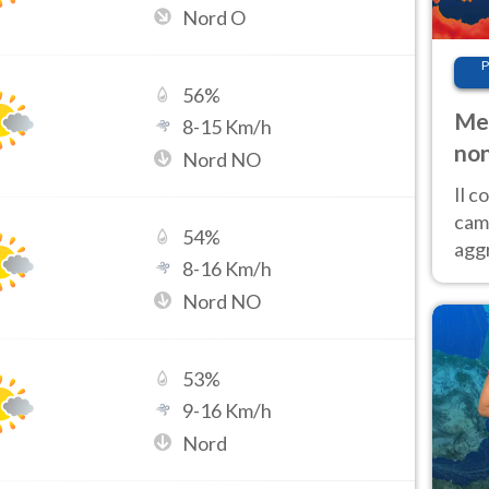
Nord O
P
56
%
Met
8
-
15
Km/h
non
Nord NO
Il 
cam
54
%
aggr
8
-
16
Km/h
risc
Nord NO
cal
Fer
53
%
9
-
16
Km/h
Nord