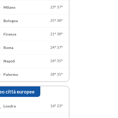
23°
37°
Milano
25°
38°
Bologna
21°
38°
Firenze
24°
37°
Roma
26°
35°
Napoli
28°
35°
Palermo
o città europee
16°
23°
Londra