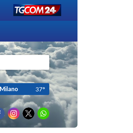
Milano
37°