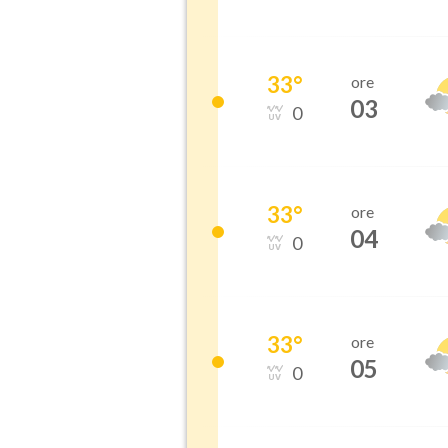
33
°
ore
03
0
33
°
ore
04
0
33
°
ore
05
0