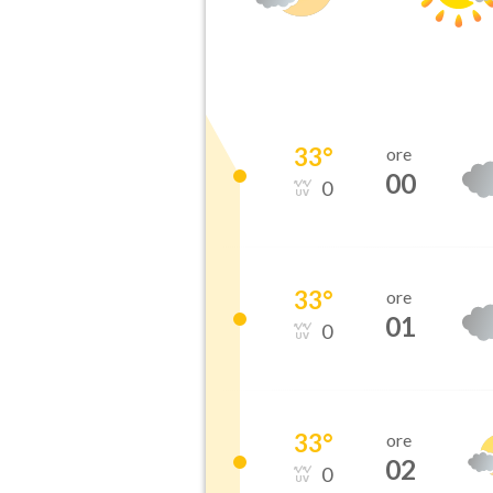
33
°
ore
00
0
33
°
ore
01
0
33
°
ore
02
0