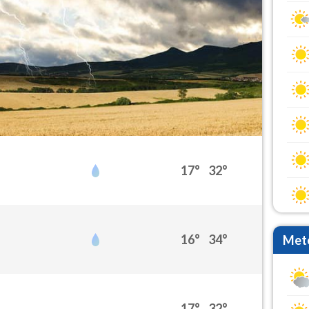
17°
32°
16°
34°
Mete
17°
32°