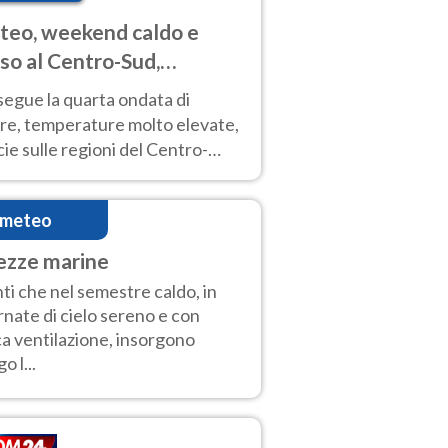
eo, weekend caldo e
so al Centro-Sud,
porali sui rilievi
segue la quarta ondata di
ore, temperature molto elevate,
ie sulle regioni del Centro-
 Nuovi temporali di calore sulle
e montuose
imeteo
ezze marine
ti che nel semestre caldo, in
rnate di cielo sereno e con
a ventilazione, insorgono
o l...