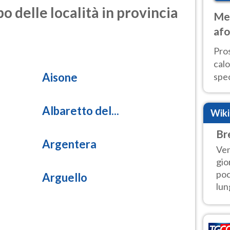
o delle località in provincia
Met
afo
tem
Pro
cal
Aisone
spec
Sud.
are
Albaretto del...
Wik
Br
Argentera
Ven
gio
poc
Arguello
lung