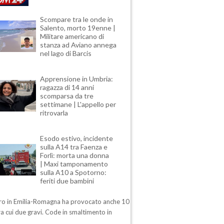
Scompare tra le onde in
Salento, morto 19enne |
Militare americano di
stanza ad Aviano annega
nel lago di Barcis
Apprensione in Umbria:
ragazza di 14 anni
scomparsa da tre
settimane | L'appello per
ritrovarla
Esodo estivo, incidente
sulla A14 tra Faenza e
Forlì: morta una donna
| Maxi tamponamento
sulla A10 a Spotorno:
feriti due bambini
stro in Emilia-Romagna ha provocato anche 10
 tra cui due gravi. Code in smaltimento in