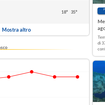
P
18°
35°
Met
ago
Mostra altro
tem
Tem
di 3
asco
con
calu
wee