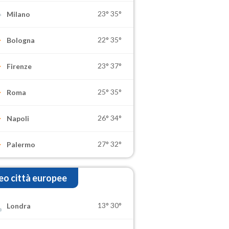
23°
35°
Milano
22°
35°
Bologna
23°
37°
Firenze
25°
35°
Roma
26°
34°
Napoli
27°
32°
Palermo
o città europee
13°
30°
Londra