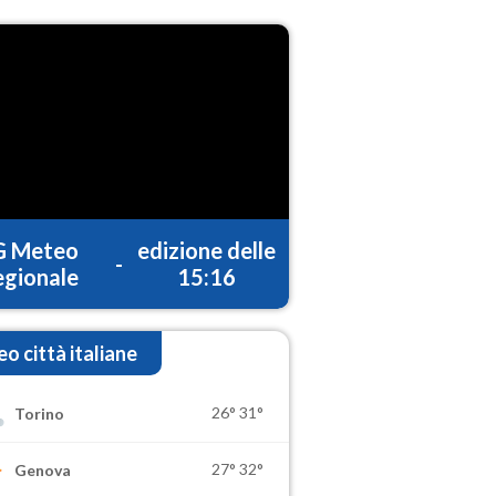
G Meteo
edizione delle
-
gionale
15:16
o città italiane
26°
31°
Torino
27°
32°
Genova