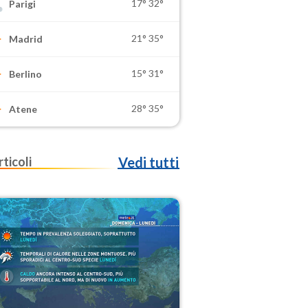
17°
32°
Parigi
21°
35°
Madrid
15°
31°
Berlino
28°
35°
Atene
rticoli
Vedi tutti