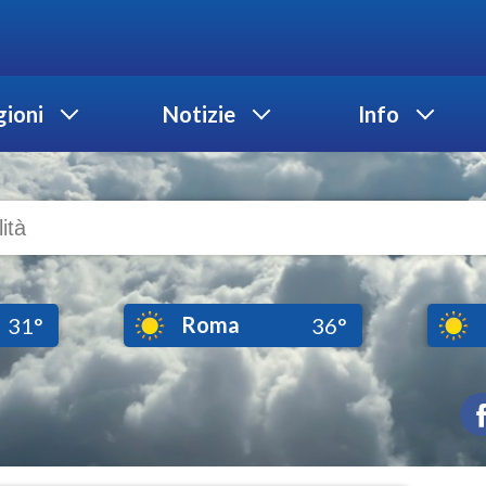
ioni
Notizie
Info
Roma
31°
36°