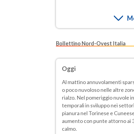
Mo
Bollettino Nord-Ovest Italia
Oggi
Al mattino annuvolamenti sparsi
o poco nuvoloso nelle altre zon
rialzo. Nel pomeriggio nuvole 
temporali in sviluppo nei settori
pianura nel Torinese e Cuneese
aumento con punte attorno ai 3
calmo.