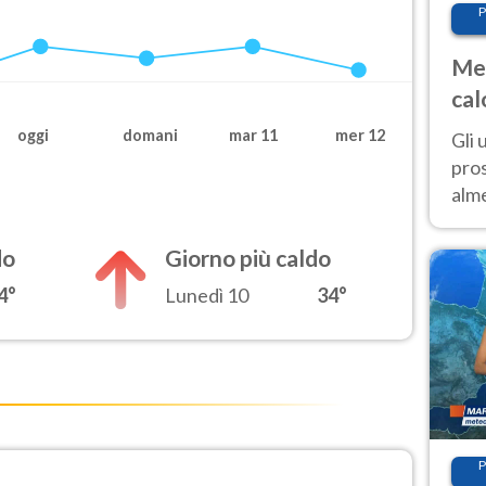
P
Met
cal
sem
oggi
domani
mar 11
mer 12
Gli 
pros
alm
con
inte
do
Giorno più caldo
set
4°
Lunedì 10
34°
P