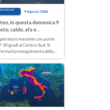
REVISIONE
9 Agosto 2026
eo, in questa domenica 9
sto, caldo, afa e
porali di calore
perature massime con punte
7-39 gradi al Centro-Sud. Si
ferma il proseguimento della
ra fino almeno a tutto il
kend di Ferragosto