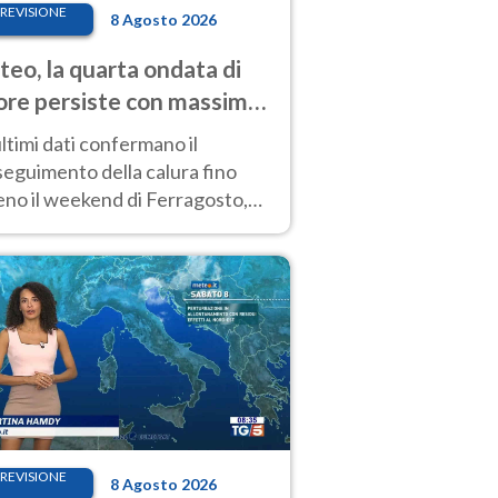
REVISIONE
8 Agosto 2026
eo, la quarta ondata di
ore persiste con massime
pre molto elevate
ultimi dati confermano il
eguimento della calura fino
eno il weekend di Ferragosto,
 tendenza a una nuova
nsificazione prossima
timana
REVISIONE
8 Agosto 2026