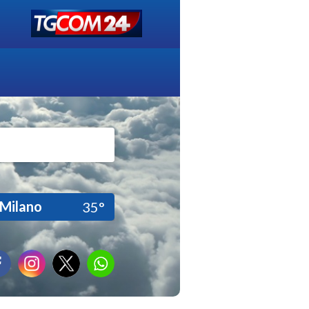
Milano
35°