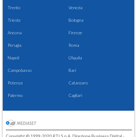
Trento
Venezia
Trieste
Bologna
Ancona
Firenze
Perugia
Roma
Napoli
L'Aquila
Campobasso
Bari
Potenza
Catanzaro
Palermo
Cagliari
Copyright © 1999-2020 RTI S.p.A. Direzione Business Digital -