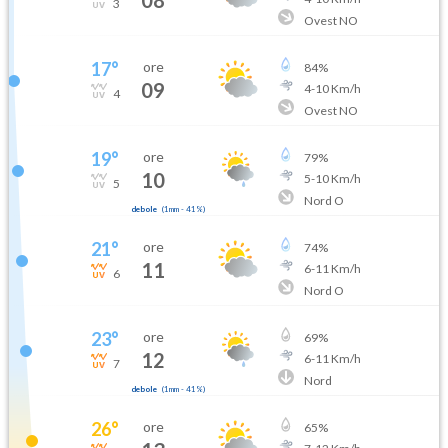
3
Ovest NO
17
°
ore
84
%
09
4
-
10
Km/h
4
Ovest NO
19
°
ore
79
%
10
5
-
10
Km/h
5
Nord O
debole
(
1mm
-
41
%)
21
°
ore
74
%
11
6
-
11
Km/h
6
Nord O
23
°
ore
69
%
12
6
-
11
Km/h
7
Nord
debole
(
1mm
-
41
%)
26
°
ore
65
%