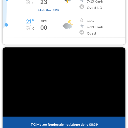
23
7
-
13
Km/h
0
Ovest NO
debole
(
1mm
-
30
%)
21
°
ore
66
%
00
6
-
13
Km/h
0
Ovest
TG Meteo Regionale
-
edizione delle 08:39