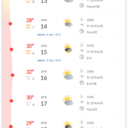
13
7
-
12
Km/h
8
Nord NE
28
°
ore
60
%
14
8
-
13
Km/h
7
Nord E
debole
(
1.1mm
-
30
%)
30
°
ore
55
%
15
9
-
13
Km/h
6
Est
debole
(
1.1mm
-
30
%)
32
°
ore
50
%
16
8
-
13
Km/h
5
Est NE
30
°
ore
53
%
17
8
-
13
Km/h
4
Nord E
29
°
ore
56
%