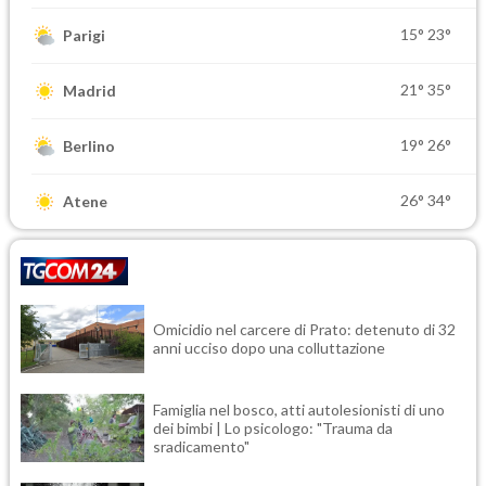
15°
23°
Parigi
21°
35°
Madrid
19°
26°
Berlino
26°
34°
Atene
Omicidio nel carcere di Prato: detenuto di 32
anni ucciso dopo una colluttazione
Famiglia nel bosco, atti autolesionisti di uno
dei bimbi | Lo psicologo: "Trauma da
sradicamento"