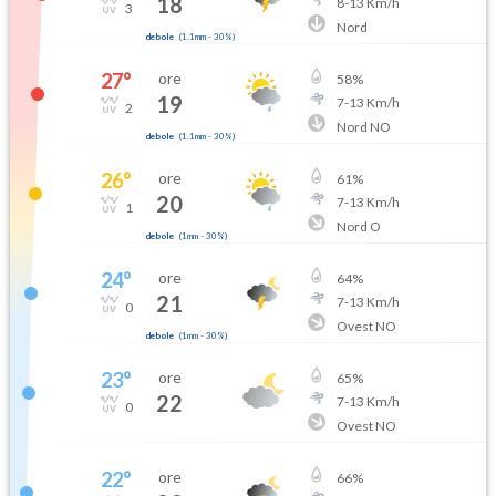
18
8
-
13
Km/h
3
Nord
debole
(
1.1mm
-
30
%)
27
°
ore
58
%
19
7
-
13
Km/h
2
Nord NO
debole
(
1.1mm
-
30
%)
26
°
ore
61
%
20
7
-
13
Km/h
1
Nord O
debole
(
1mm
-
30
%)
24
°
ore
64
%
21
7
-
13
Km/h
0
Ovest NO
debole
(
1mm
-
30
%)
23
°
ore
65
%
22
7
-
13
Km/h
0
Ovest NO
22
°
ore
66
%