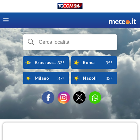
Brossasc...
Roma
33°
35°
Milano
Napoli
37°
33°