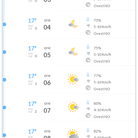
0
Ovest NO
17
°
ore
73
%
04
5
-
10
Km/h
0
Ovest NO
17
°
ore
75
%
05
5
-
10
Km/h
0
Ovest NO
17
°
ore
77
%
06
5
-
10
Km/h
1
Ovest NO
17
°
ore
80
%
07
4
-
10
Km/h
2
Ovest NO
17
°
ore
82
%
08
4
-
10
Km/h