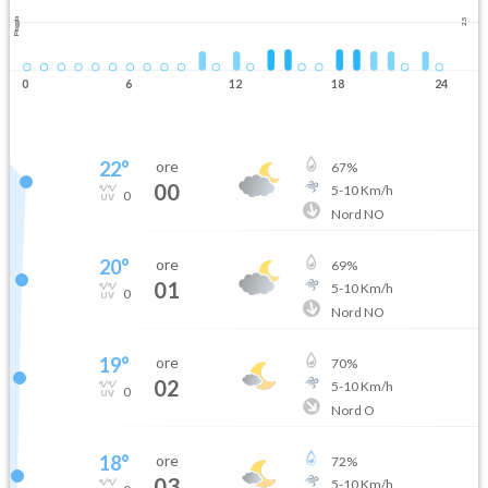
Pioggia
2.5
0
6
12
18
24
22
°
ore
67
%
00
5
-
10
Km/h
0
Nord NO
20
°
ore
69
%
01
5
-
10
Km/h
0
Nord NO
19
°
ore
70
%
02
5
-
10
Km/h
0
Nord O
18
°
ore
72
%
03
5
-
10
Km/h