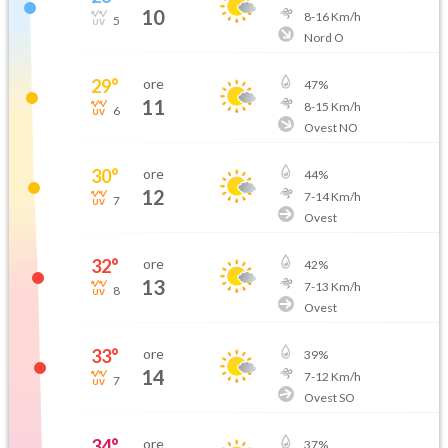
10
8
-
16
Km/h
5
Nord O
29
°
ore
47
%
11
8
-
15
Km/h
6
Ovest NO
30
°
ore
44
%
12
7
-
14
Km/h
7
Ovest
32
°
ore
42
%
13
7
-
13
Km/h
8
Ovest
33
°
ore
39
%
14
7
-
12
Km/h
7
Ovest SO
34
°
ore
37
%