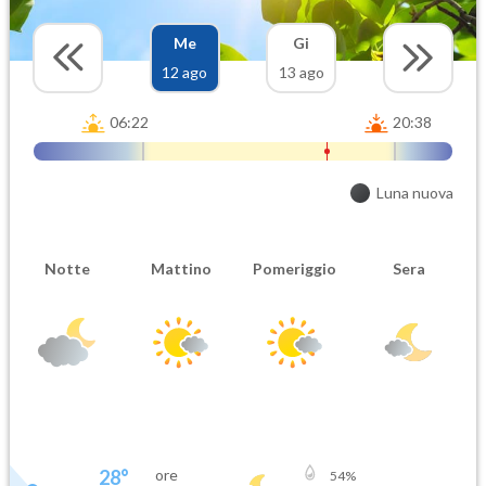
Me
Gi
12 ago
13 ago
06:22
20:38
Luna nuova
Notte
Mattino
Pomeriggio
Sera
28
°
ore
54
%