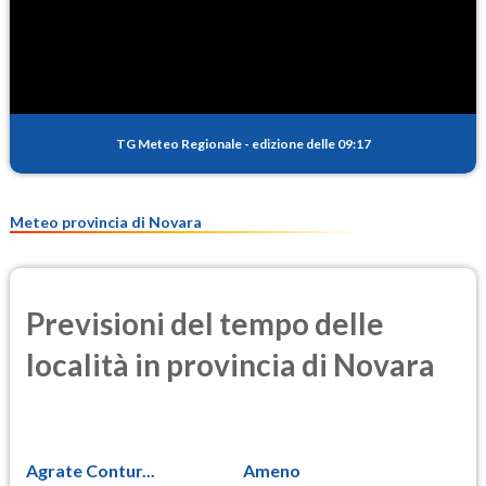
SO2
0.5
(Anidride solforosa)
PM10
14.8
(Materia particolata)
TG Meteo Regionale
-
edizione delle 09:17
PM25
9.4
(Materia particolata)
Meteo provincia di Novara
Previsioni del tempo delle
località in provincia di Novara
Agrate Contur...
Ameno