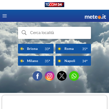
Briona
Roma
33°
35°
Milano
Napoli
35°
34°