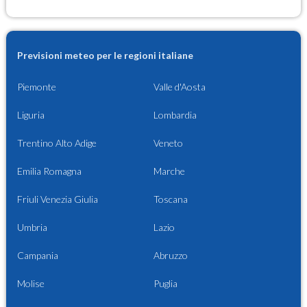
Previsioni meteo per le regioni italiane
Piemonte
Valle d'Aosta
Liguria
Lombardia
Trentino Alto Adige
Veneto
Emilia Romagna
Marche
Friuli Venezia Giulia
Toscana
Umbria
Lazio
Campania
Abruzzo
Molise
Puglia