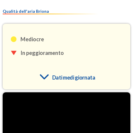
Qualità dell'aria Briona
Mediocre
In peggioramento
Dati medi giornata
O3
104.5
(Ozono)
NO2
3.9
(Diossido di azoto)