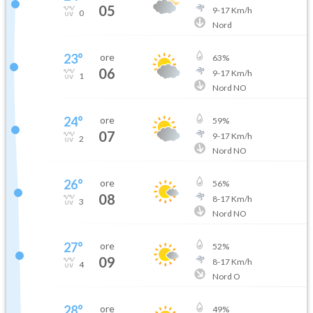
05
9
-
17
Km/h
0
Nord
23
°
ore
63
%
06
9
-
17
Km/h
1
Nord NO
24
°
ore
59
%
07
9
-
17
Km/h
2
Nord NO
26
°
ore
56
%
08
8
-
17
Km/h
3
Nord NO
27
°
ore
52
%
09
8
-
17
Km/h
4
Nord O
28
°
ore
49
%