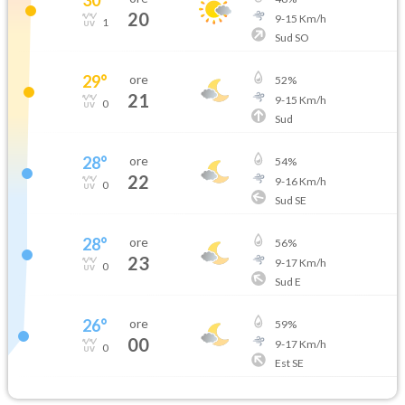
20
9
-
15
Km/h
1
Sud SO
29
°
ore
52
%
21
9
-
15
Km/h
0
Sud
28
°
ore
54
%
22
9
-
16
Km/h
0
Sud SE
28
°
ore
56
%
23
9
-
17
Km/h
0
Sud E
26
°
ore
59
%
00
9
-
17
Km/h
0
Est SE