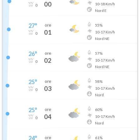
00
10
-
18
Km/h
0
Nord E
27
°
ore
55
%
01
10
-
17
Km/h
0
Nord NE
26
°
ore
57
%
02
10
-
17
Km/h
0
Nord NE
25
°
ore
58
%
03
10
-
17
Km/h
0
Nord
25
°
ore
60
%
04
10
-
17
Km/h
0
Nord
24
°
ore
61
%