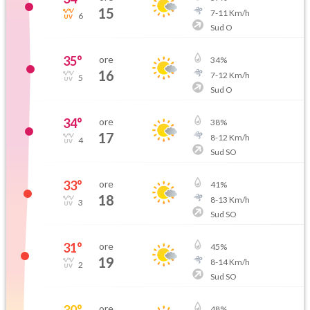
15
7
-
11
Km/h
6
Sud O
35
°
ore
34
%
16
7
-
12
Km/h
5
Sud O
34
°
ore
38
%
17
8
-
12
Km/h
4
Sud SO
33
°
ore
41
%
18
8
-
13
Km/h
3
Sud SO
31
°
ore
45
%
19
8
-
14
Km/h
2
Sud SO
30
°
ore
48
%