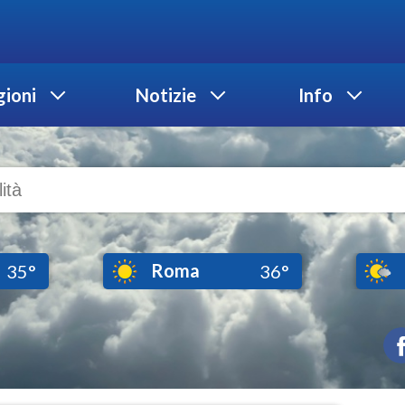
ioni
Notizie
Info
Roma
35°
36°