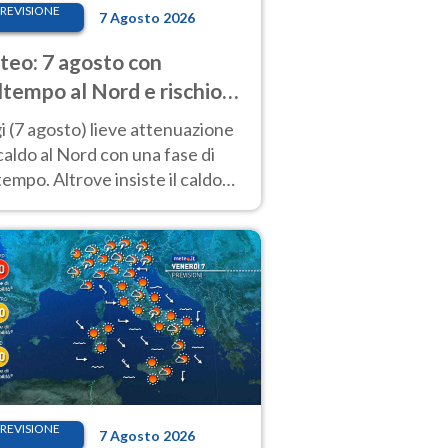
REVISIONE
7 Agosto 2026
eo: 7 agosto con
tempo al Nord e rischio
ifragi. Altrove caldo
 (7 agosto) lieve attenuazione
tremo
caldo al Nord con una fase di
empo. Altrove insiste il caldo
emo con picchi di 40°C. Le
isioni
REVISIONE
7 Agosto 2026