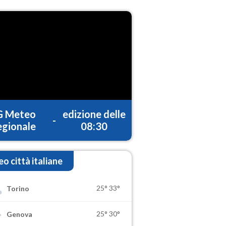
G Meteo
edizione delle
-
gionale
08:30
o città italiane
25°
33°
Torino
25°
30°
Genova