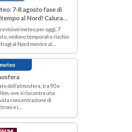
eo: 7-8 agosto fase di
tempo al Nord! Calura
o a Ferragosto
revisioni meteo per oggi, 7
to, vedono temporali e rischio
fragi al Nord mentre al
tro-Sud sole e caldo sempre
to intenso.
imeteo
nosfera
ato dell'atmosfera, tra 90 e
 km, ove si riscontra una
vata concentrazione di
troni e i...