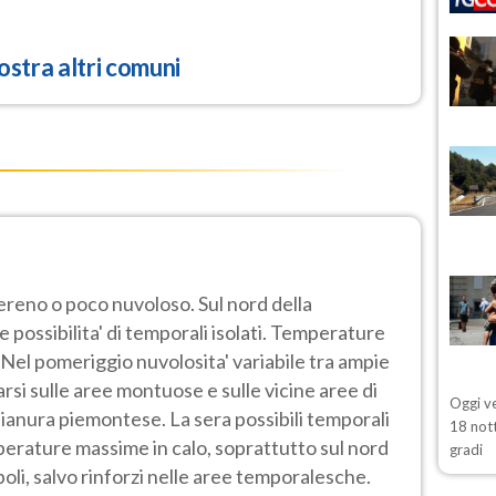
stra altri comuni
sereno o poco nuvoloso. Sul nord della
 possibilita' di temporali isolati. Temperature
 Nel pomeriggio nuvolosita' variabile tra ampie
arsi sulle aree montuose e sulle vicine aree di
Oggi ve
 pianura piemontese. La sera possibili temporali
18 nott
perature massime in calo, soprattutto sul nord
gradi
boli, salvo rinforzi nelle aree temporalesche.