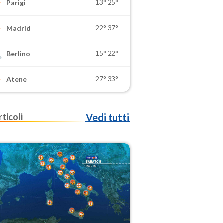
13°
25°
Parigi
22°
37°
Madrid
15°
22°
Berlino
27°
33°
Atene
rticoli
Vedi tutti