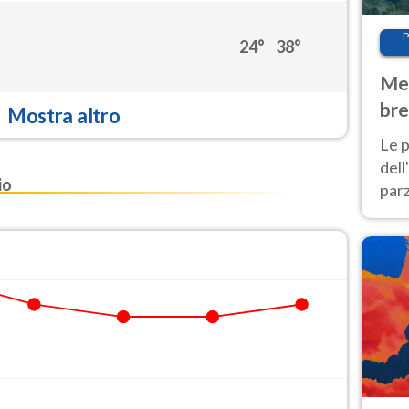
P
24°
38°
Met
bre
Mostra altro
Nor
Le p
dell
io
parz
al 
40 g