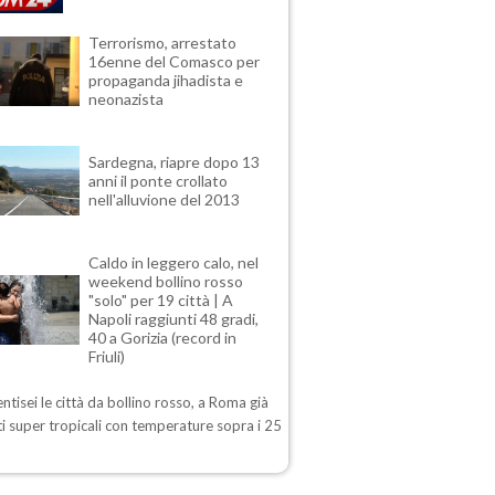
Terrorismo, arrestato
16enne del Comasco per
propaganda jihadista e
neonazista
Sardegna, riapre dopo 13
anni il ponte crollato
nell'alluvione del 2013
Caldo in leggero calo, nel
weekend bollino rosso
"solo" per 19 città | A
Napoli raggiunti 48 gradi,
40 a Gorizia (record in
Friuli)
ntisei le città da bollino rosso, a Roma già
i super tropicali con temperature sopra i 25