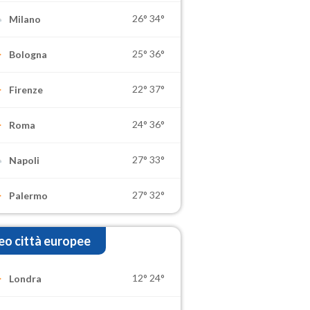
26°
34°
Milano
25°
36°
Bologna
22°
37°
Firenze
24°
36°
Roma
27°
33°
Napoli
27°
32°
Palermo
o città europee
12°
24°
Londra