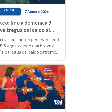
REVISIONE
7 Agosto 2026
eo: fino a domenica 9
ve tregua dal caldo al
d! Altrove calura e afa
revisioni meteo per il weekend
'8-9 agosto vede una breve e
iale tregua dal caldo estremo
Nord mentre altrove persistono
radi.