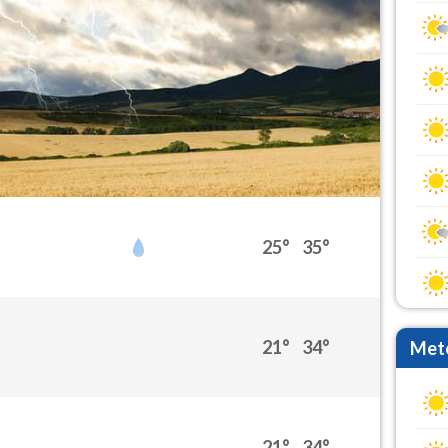
25°
35°
21°
34°
Mete
21°
34°