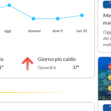
P
Met
mal
nub
oggi
domani
dom 9
lun 10
Oggi
es
del 
malt
estr
prev
do
Giorno più caldo
1°
Giovedì 6
37°
P