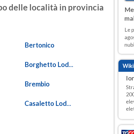
o delle località in provincia
Met
mal
fin
Le p
agos
Bertonico
nubi
Cen
mol
Borghetto Lod...
Wik
Io
Brembio
Str
200
ele
Casaletto Lod...
elet