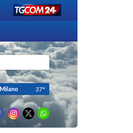
Milano
37°