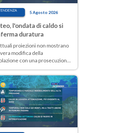
TENDENZA
5 Agosto 2026
eo, l'ondata di caldo si
ferma duratura
ttuali proiezioni non mostrano
vera modifica della
colazione con una prosecuzione
caldo fuori scala per molti
ni, compresa la settimana di
ragosto