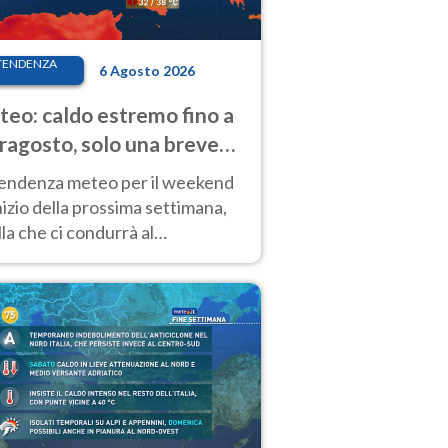
TENDENZA
6 Agosto 2026
eo: caldo estremo fino a
ragosto, solo una breve
sa. Ecco dove
tendenza meteo per il weekend
inizio della prossima settimana,
la che ci condurrà al
ragosto, vede ancora
perature molto elevate