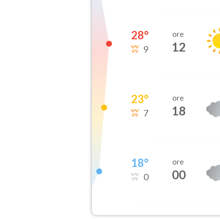
28
°
ore
12
9
23
°
ore
18
7
18
°
ore
00
0