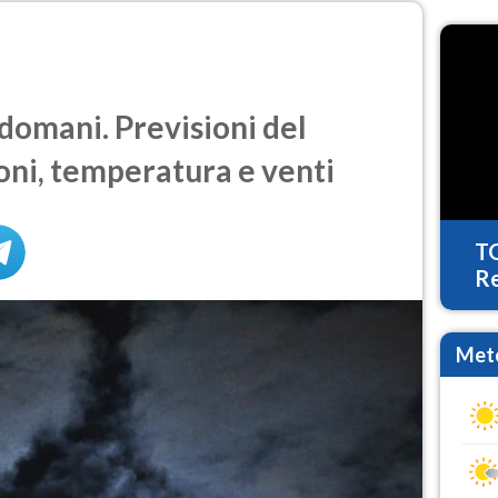
omani. Previsioni del
oni, temperatura e venti
T
Re
Mete