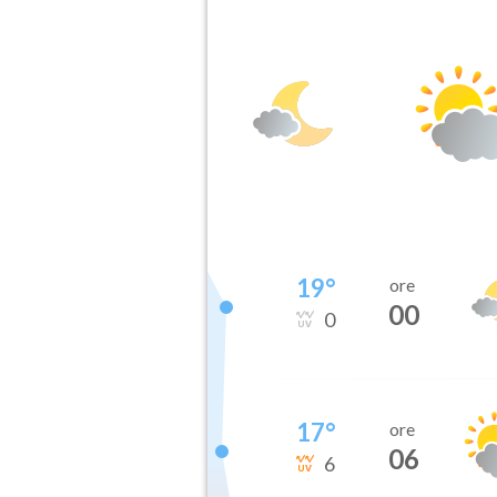
19
°
ore
00
0
17
°
ore
06
6