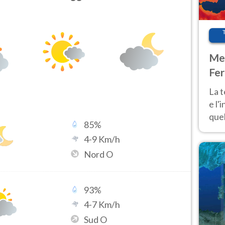
Met
Fer
pau
La 
e l'
quel
85
%
Fer
4
-
9
Km/h
tem
Nord O
93
%
4
-
7
Km/h
Sud O