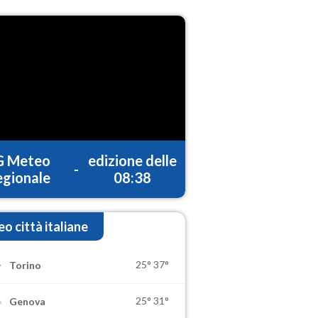
G Meteo
edizione delle
-
gionale
08:38
o città italiane
25°
37°
Torino
25°
31°
Genova