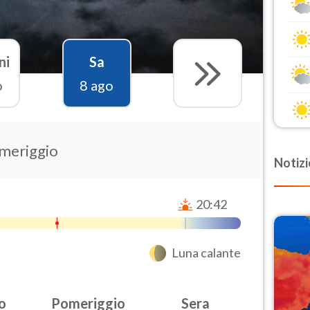
ni
Sa
o
8 ago
omeriggio
Notizi
20:42
Luna calante
o
Pomeriggio
Sera