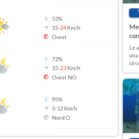
53
%
Met
15
-
24
Km/h
con
Ovest
Le a
una 
72
%
cir
15
-
23
Km/h
del 
Ovest NO
gior
Fer
95
%
5
-
12
Km/h
Nord O