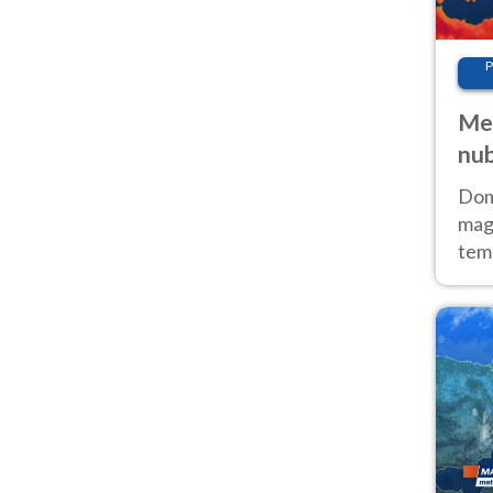
P
Met
nub
Sud
Doma
magg
temp
sem
prev