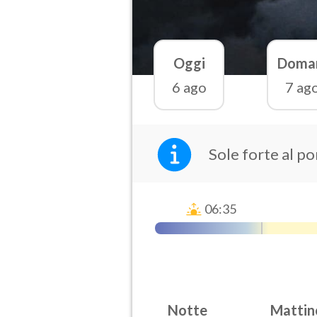
Oggi
Doma
6 ago
7 ag
Sole forte al p
06:35
Notte
Mattin