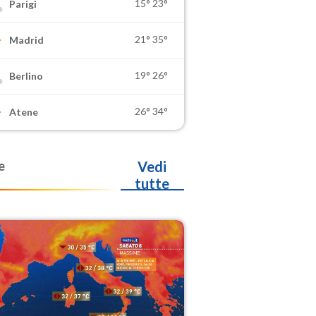
15°
23°
Parigi
21°
35°
Madrid
19°
26°
Berlino
26°
34°
Atene
e
Vedi
tutte