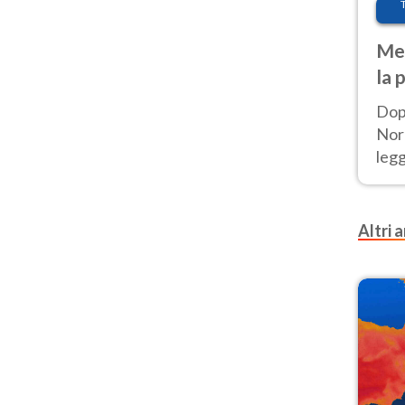
Met
la 
Dop
Nord
leg
nuov
afr
Altri a