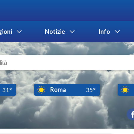
ioni
Notizie
Info
Roma
31°
35°