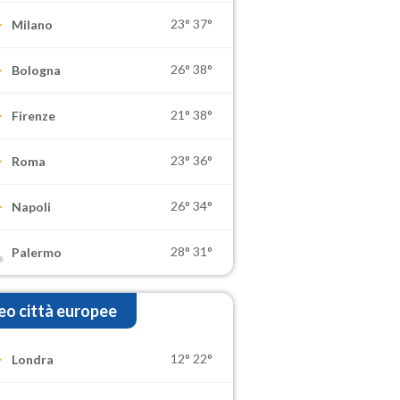
23°
37°
Milano
26°
38°
Bologna
21°
38°
Firenze
23°
36°
Roma
26°
34°
Napoli
28°
31°
Palermo
o città europee
12°
22°
Londra