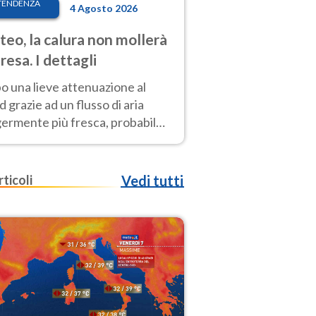
TENDENZA
4 Agosto 2026
eo, la calura non mollerà
presa. I dettagli
o una lieve attenuazione al
 grazie ad un flusso di aria
germente più fresca, probabile
o rinforzo dell’anticiclone
icano entro Ferragosto
rticoli
Vedi tutti