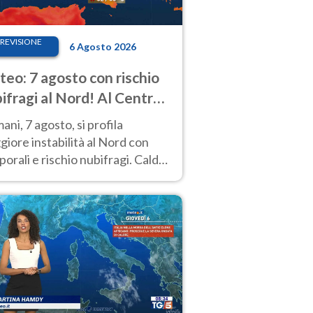
REVISIONE
6 Agosto 2026
eo: 7 agosto con rischio
ifragi al Nord! Al Centro-
 caldo estremo
ni, 7 agosto, si profila
iore instabilità al Nord con
orali e rischio nubifragi. Caldo
pre estremo al Centro-Sud. Le
isioni.