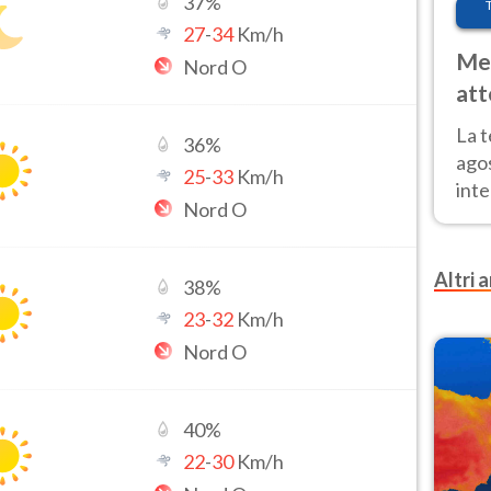
37
%
27
-
34
Km/h
Met
Nord O
att
Nor
La 
36
%
ago
25
-
33
Km/h
inte
Nord O
parz
e il
Altri a
38
%
23
-
32
Km/h
Nord O
40
%
22
-
30
Km/h