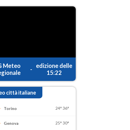
G Meteo
edizione delle
-
gionale
15:22
o città italiane
24°
36°
Torino
25°
30°
Genova