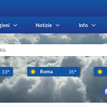
ioni
Notizie
Info
Roma
33°
35°