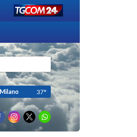
Milano
37°