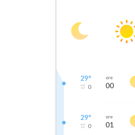
29
°
ore
00
0
29
°
ore
01
0