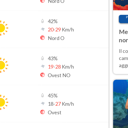
Nord O
P
42
%
20
-
29
Km/h
Met
Nord O
non
Il 
cam
43
%
aggr
19
-
28
Km/h
risc
Ovest NO
cal
Fer
45
%
18
-
27
Km/h
Ovest