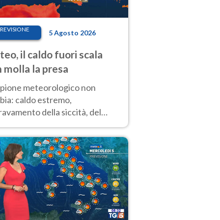
REVISIONE
5 Agosto 2026
eo, il caldo fuori scala
 molla la presa
copione meteorologico non
bia: caldo estremo,
avamento della siccità, del
hio incendi e temporali di
ore. Nessun cambiamento fino
ragosto