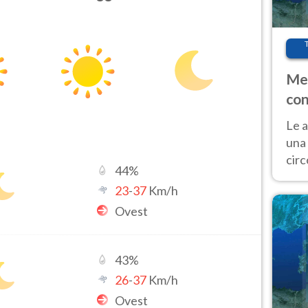
Met
con
Le a
una 
cir
44
%
del 
23
-
37
Km/h
gior
Ovest
Fer
43
%
26
-
37
Km/h
Ovest