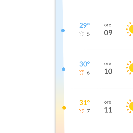
29
°
ore
09
5
30
°
ore
10
6
31
°
ore
11
7