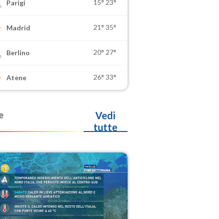
15°
23°
Parigi
21°
35°
Madrid
20°
27°
Berlino
26°
33°
Atene
e
Vedi
tutte