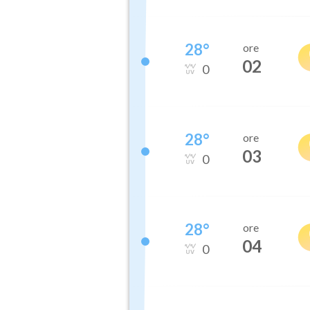
28
°
ore
02
0
28
°
ore
03
0
28
°
ore
04
0