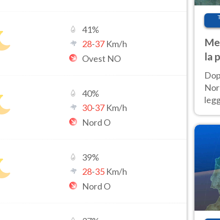
41
%
Met
28
-
37
Km/h
la 
Ovest NO
Dop
Nord
40
%
leg
30
-
37
Km/h
nuov
Nord O
afr
39
%
28
-
35
Km/h
Nord O