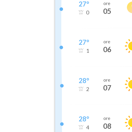
27
°
ore
05
0
27
°
ore
06
1
28
°
ore
07
2
28
°
ore
08
4