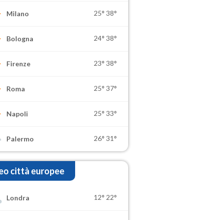
25°
38°
Milano
24°
38°
Bologna
23°
38°
Firenze
25°
37°
Roma
25°
33°
Napoli
26°
31°
Palermo
o città europee
12°
22°
Londra