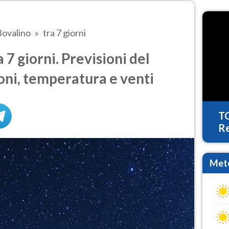
Bovalino
tra 7 giorni
7 giorni. Previsioni del
oni, temperatura e venti
T
Re
Mete