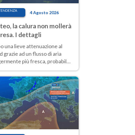
TENDENZA
4 Agosto 2026
eo, la calura non mollerà
presa. I dettagli
o una lieve attenuazione al
 grazie ad un flusso di aria
germente più fresca, probabile
o rinforzo dell’anticiclone
icano entro Ferragosto