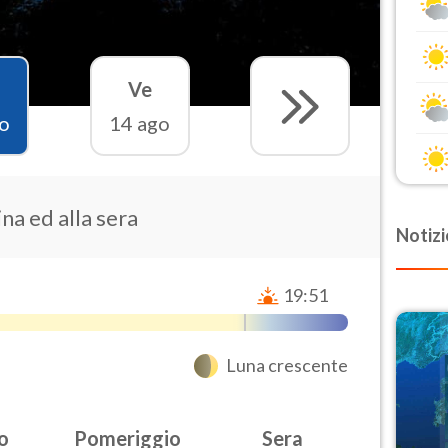
Ve
o
14 ago
na ed alla sera
Notizi
19:51
Luna crescente
o
Pomeriggio
Sera