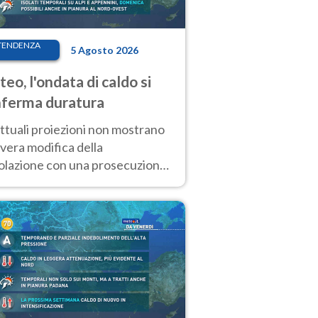
TENDENZA
5 Agosto 2026
eo, l'ondata di caldo si
ferma duratura
ttuali proiezioni non mostrano
vera modifica della
colazione con una prosecuzione
caldo fuori scala per molti
ni, compresa la settimana di
ragosto