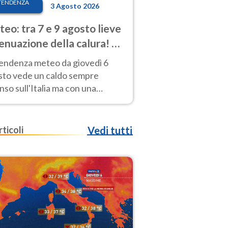
TENDENZA
3 Agosto 2026
eo: tra 7 e 9 agosto lieve
enuazione della calura! Al
d rischio temporali
tendenza meteo da giovedì 6
sto vede un caldo sempre
nso sull'Italia ma con una
iale e lieve attenuazione tra il 7
 9 agosto.
rticoli
Vedi tutti