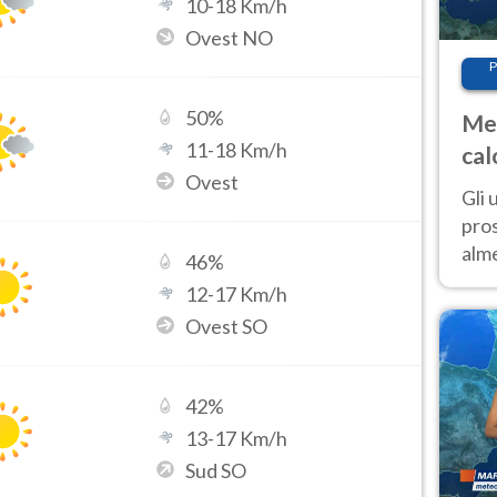
10
-
18
Km/h
Ovest NO
P
50
%
Met
11
-
18
Km/h
cal
Ovest
sem
Gli 
pros
alm
46
%
con
12
-
17
Km/h
inte
Ovest SO
set
42
%
13
-
17
Km/h
Sud SO