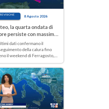
REVISIONE
8 Agosto 2026
eo, la quarta ondata di
ore persiste con massime
pre molto elevate
ultimi dati confermano il
eguimento della calura fino
eno il weekend di Ferragosto,
 tendenza a una nuova
nsificazione prossima
timana