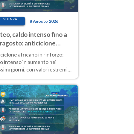
TENDENZA
8 Agosto 2026
eo, caldo intenso fino a
ragosto: anticiclone
icano ancora
ciclone africano in rinforzo:
tagonista
o intenso in aumento nei
simi giorni, con valori estremi
so Ferragosto su gran parte
alia