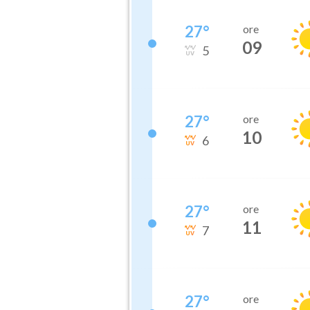
27
°
ore
09
5
27
°
ore
10
6
27
°
ore
11
7
27
°
ore