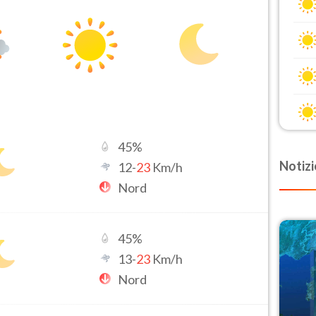
45
%
Notizi
12
-
23
Km/h
Nord
45
%
13
-
23
Km/h
Nord