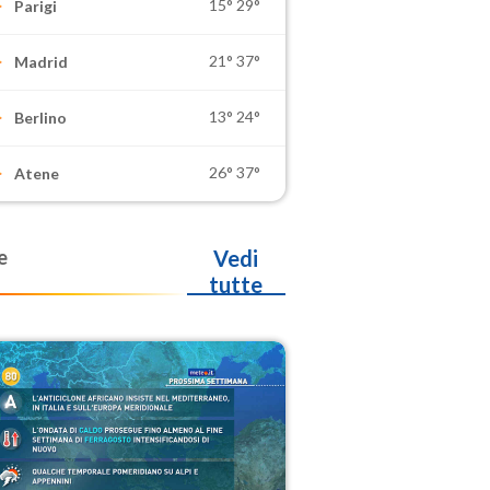
15°
29°
Parigi
21°
37°
Madrid
13°
24°
Berlino
26°
37°
Atene
e
Vedi
tutte