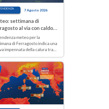
TENDENZA
7 Agosto 2026
eo: settimana di
ragosto al via con caldo
enso e qualche temporale
tendenza meteo per la
imana di Ferragosto indica una
a impennata della calura tra
 14 agosto, con nuovi rialzi
he al Nord.