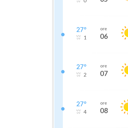
0
27
°
ore
06
1
27
°
ore
07
2
27
°
ore
08
4