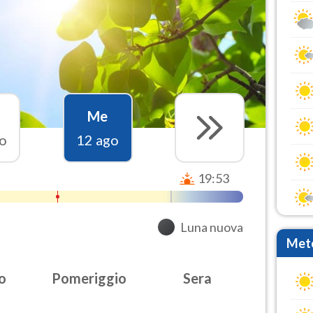
Me
o
12 ago
19:53
Luna nuova
Mete
o
Pomeriggio
Sera