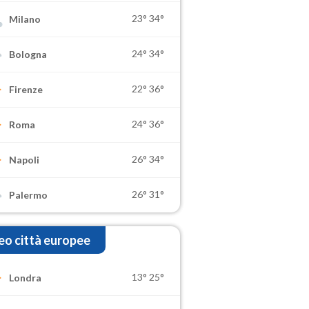
23°
34°
Milano
24°
34°
Bologna
22°
36°
Firenze
24°
36°
Roma
26°
34°
Napoli
26°
31°
Palermo
o città europee
13°
25°
Londra