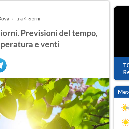
Bova
tra 4 giorni
iorni. Previsioni del tempo,
mperatura e venti
T
Re
Mete