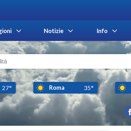
ioni
Notizie
Info
Roma
27°
35°