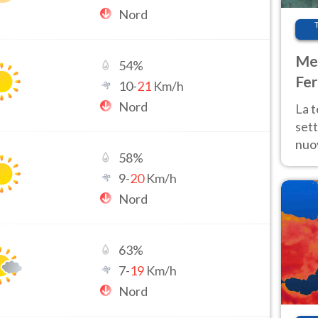
Nord
Met
54
%
Fer
10
-
21
Km/h
int
Nord
La 
sett
nuov
58
%
11 e
9
-
20
Km/h
anc
Nord
63
%
7
-
19
Km/h
Nord