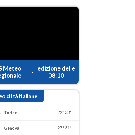
G Meteo
edizione delle
-
gionale
08:10
o città italiane
22°
33°
Torino
27°
31°
Genova