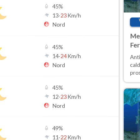
45
%
13
-
23
Km/h
Nord
Met
Fer
45
%
afr
14
-
24
Km/h
Anti
pro
cald
Nord
pros
ver
45
%
d’It
12
-
23
Km/h
Nord
49
%
11
-
22
Km/h