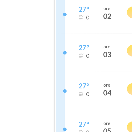
27
°
ore
02
0
27
°
ore
03
0
27
°
ore
04
0
27
°
ore
05