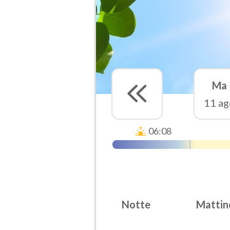
Ma
11 ag
06:08
Notte
Mattin