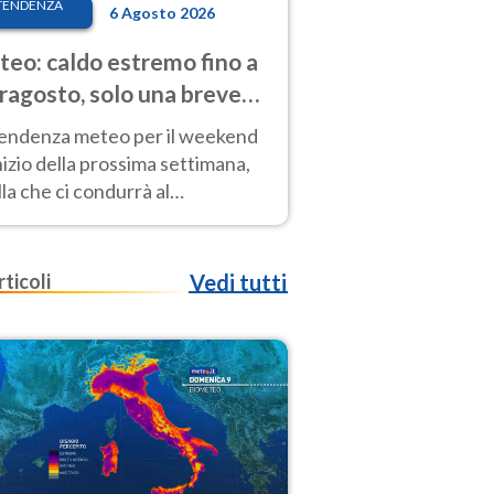
TENDENZA
6 Agosto 2026
eo: caldo estremo fino a
ragosto, solo una breve
sa. Ecco dove
tendenza meteo per il weekend
inizio della prossima settimana,
la che ci condurrà al
ragosto, vede ancora
perature molto elevate
rticoli
Vedi tutti