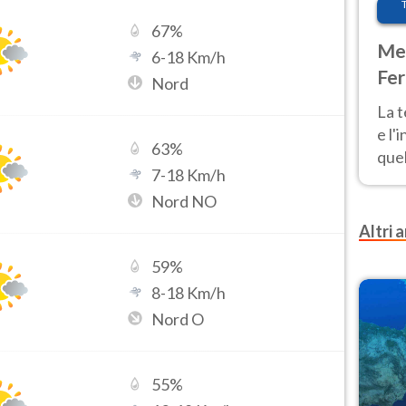
67
%
Met
6
-
18
Km/h
Fer
Nord
pau
La 
e l'
63
%
quel
7
-
18
Km/h
Fer
Nord NO
tem
Altri a
59
%
8
-
18
Km/h
Nord O
55
%