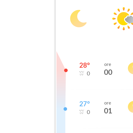
28
°
ore
00
0
27
°
ore
01
0