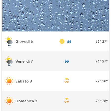
Giovedì 6
26°
27°
Venerdì 7
26°
27°
Sabato 8
27°
28°
Domenica 9
26°
28°