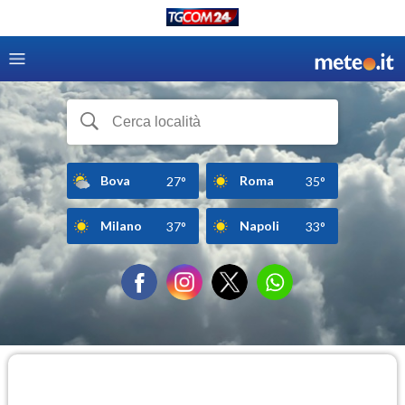
Bova
Roma
27°
35°
Milano
Napoli
37°
33°