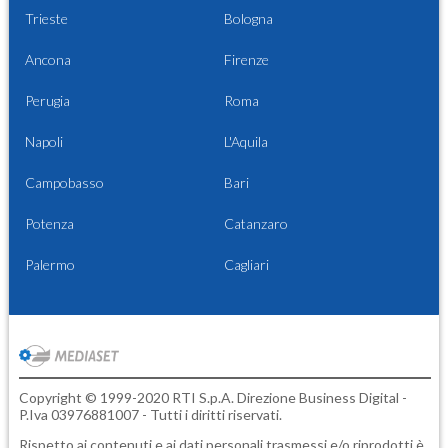
Trieste
Bologna
Ancona
Firenze
Perugia
Roma
Napoli
L'Aquila
Campobasso
Bari
Potenza
Catanzaro
Palermo
Cagliari
Copyright © 1999-2020 RTI S.p.A. Direzione Business Digital -
P.Iva 03976881007 - Tutti i diritti riservati.
Rispetto ai contenuti e ai dati personali trasmessi e/o riprodotti è