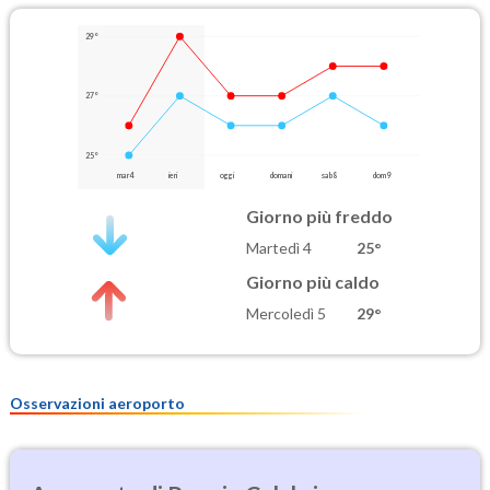
29°
27°
25°
mar 4
ieri
oggi
domani
sab 8
dom 9
Giorno più freddo
Martedì 4
25°
Giorno più caldo
Mercoledì 5
29°
Osservazioni aeroporto