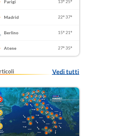
13°
25°
Parigi
22°
37°
Madrid
15°
21°
Berlino
27°
35°
Atene
rticoli
Vedi tutti