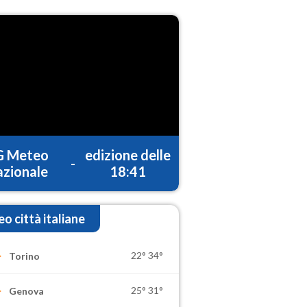
G Meteo
edizione delle
-
zionale
18:41
o città italiane
22°
34°
Torino
25°
31°
Genova