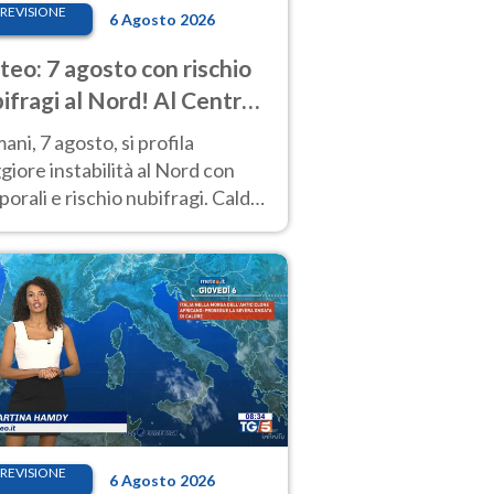
REVISIONE
6 Agosto 2026
eo: 7 agosto con rischio
ifragi al Nord! Al Centro-
 caldo estremo
ni, 7 agosto, si profila
iore instabilità al Nord con
orali e rischio nubifragi. Caldo
pre estremo al Centro-Sud. Le
isioni.
REVISIONE
6 Agosto 2026