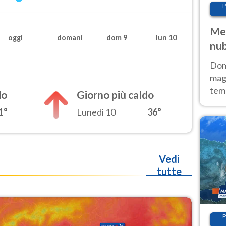
P
Met
oggi
domani
dom 9
lun 10
nub
Sud
Doma
magg
temp
do
Giorno più caldo
sem
1°
Lunedì 10
36°
prev
Vedi
tutte
P