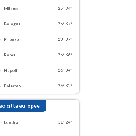
25°
34°
Milano
25°
37°
Bologna
23°
37°
Firenze
25°
36°
Roma
26°
34°
Napoli
26°
32°
Palermo
o città europee
11°
24°
Londra