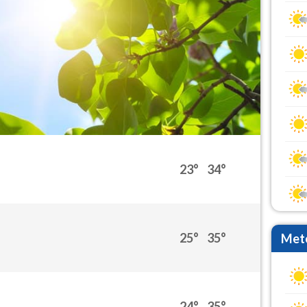
23°
34°
25°
35°
Mete
24°
35°