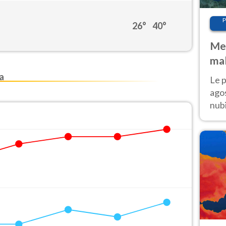
P
26°
40°
Met
mal
fin
a
Le p
agos
nubi
Cen
mol