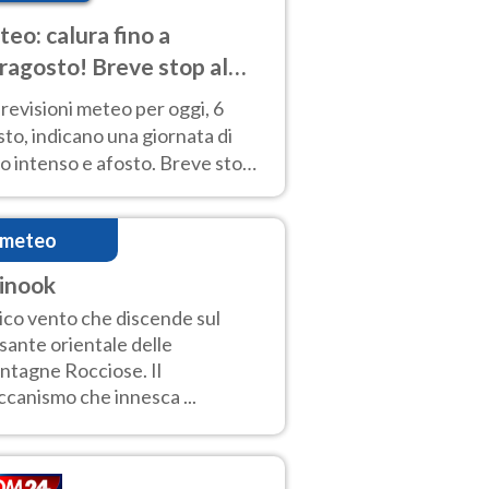
eo: calura fino a
ragosto! Breve stop al
d tra 7 e 9 agosto
revisioni meteo per oggi, 6
to, indicano una giornata di
o intenso e afosto. Breve stop
Anticiclone solo sulle regioni del
d.
imeteo
inook
ico vento che discende sul
sante orientale delle
tagne Rocciose. Il
canismo che innesca ...