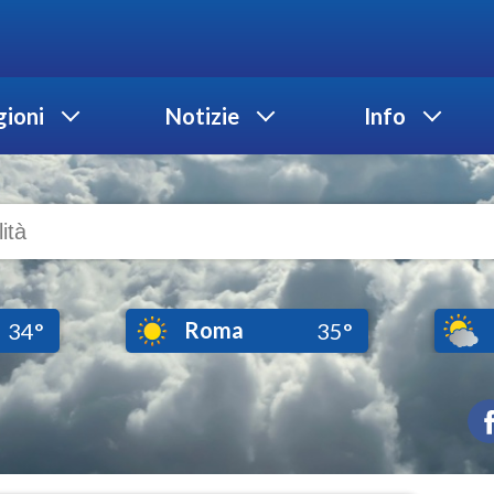
ioni
Notizie
Info
Roma
34°
35°