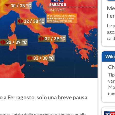
Met
Fer
Nor
Le p
agos
cald
all'
Nor
Wik
Ch
Tip
ver
Mon
mec
 a Ferragosto, solo una breve pausa.
d e l'inizio della prossima settimana, quella