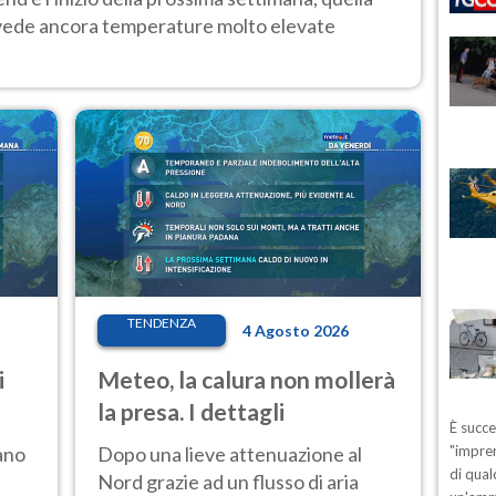
 vede ancora temperature molto elevate
TENDENZA
4 Agosto 2026
i
Meteo, la calura non mollerà
la presa. I dettagli
È succ
ano
Dopo una lieve attenuazione al
"impren
di qual
Nord grazie ad un flusso di aria