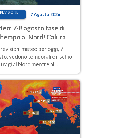
REVISIONE
7 Agosto 2026
eo: 7-8 agosto fase di
tempo al Nord! Calura
o a Ferragosto
revisioni meteo per oggi, 7
to, vedono temporali e rischio
fragi al Nord mentre al
tro-Sud sole e caldo sempre
to intenso.