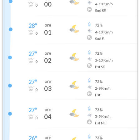
00
4
-
10
Km/h
0
Sud SE
28
°
ore
72
%
01
4
-
10
Km/h
0
Sud E
27
°
ore
72
%
02
3
-
10
Km/h
0
Est SE
27
°
ore
72
%
03
2
-
9
Km/h
0
Est
27
°
ore
73
%
04
3
-
9
Km/h
0
Est NE
26
°
ore
73
%