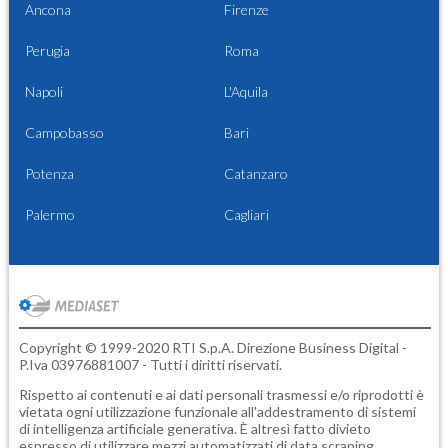
Ancona
Firenze
Perugia
Roma
Napoli
L'Aquila
Campobasso
Bari
Potenza
Catanzaro
Palermo
Cagliari
Copyright © 1999-2020 RTI S.p.A. Direzione Business Digital -
P.Iva 03976881007 - Tutti i diritti riservati.
Rispetto ai contenuti e ai dati personali trasmessi e/o riprodotti è
vietata ogni utilizzazione funzionale all'addestramento di sistemi
di intelligenza artificiale generativa. È altresì fatto divieto
espresso di utilizzare mezzi automatizzati di data scraping.