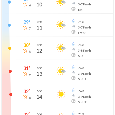
10
3
-
7
Km/h
6
Est
29
°
ore
74
%
11
3
-
7
Km/h
7
Est SE
30
°
ore
74
%
12
3
-
8
Km/h
8
Sud E
31
°
ore
74
%
13
3
-
9
Km/h
9
Sud SE
32
°
ore
74
%
14
3
-
9
Km/h
8
Sud SE
32
°
ore
73
%