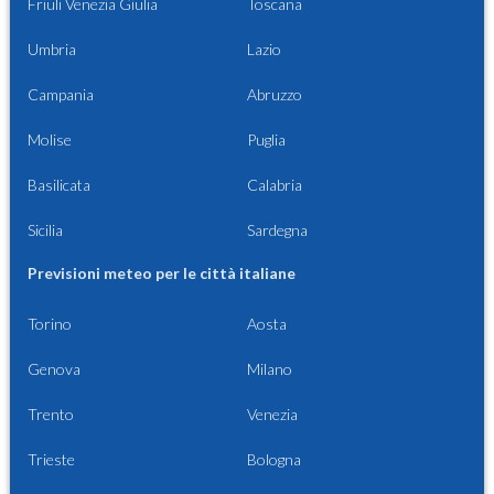
Friuli Venezia Giulia
Toscana
Umbria
Lazio
Campania
Abruzzo
Molise
Puglia
Basilicata
Calabria
Sicilia
Sardegna
Previsioni meteo per le città italiane
Torino
Aosta
Genova
Milano
Trento
Venezia
Trieste
Bologna