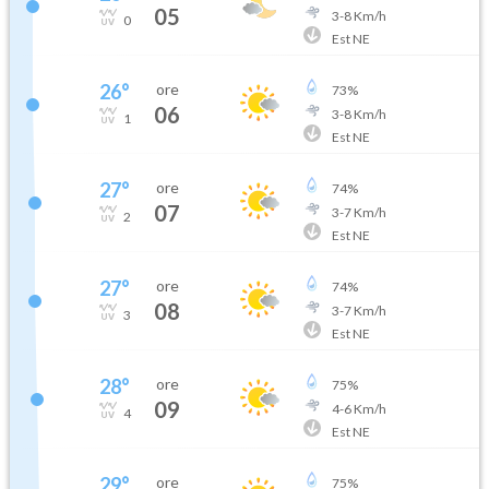
05
3
-
8
Km/h
0
Est NE
26
°
ore
73
%
06
3
-
8
Km/h
1
Est NE
27
°
ore
74
%
07
3
-
7
Km/h
2
Est NE
27
°
ore
74
%
08
3
-
7
Km/h
3
Est NE
28
°
ore
75
%
09
4
-
6
Km/h
4
Est NE
29
°
ore
75
%