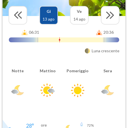
Gi
Ve
13 ago
14 ago
06:31
20:36
Luna crescente
Notte
Mattino
Pomeriggio
Sera
28
°
ore
72
%