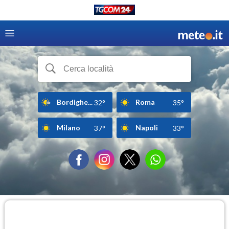
Bordighe...
Roma
32°
35°
Milano
Napoli
37°
33°