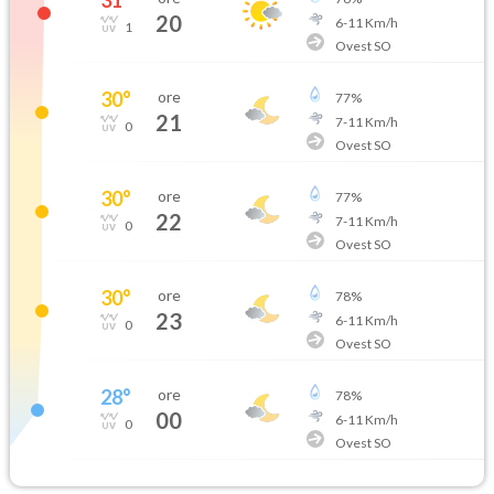
20
6
-
11
Km/h
1
Ovest SO
30
°
ore
77
%
21
7
-
11
Km/h
0
Ovest SO
30
°
ore
77
%
22
7
-
11
Km/h
0
Ovest SO
30
°
ore
78
%
23
6
-
11
Km/h
0
Ovest SO
28
°
ore
78
%
00
6
-
11
Km/h
0
Ovest SO