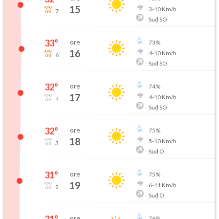
15
3
-
10
Km/h
7
Sud SO
33
°
ore
73
%
16
4
-
10
Km/h
6
Sud SO
32
°
ore
74
%
17
4
-
10
Km/h
4
Sud SO
32
°
ore
75
%
18
5
-
10
Km/h
3
Sud O
31
°
ore
75
%
19
6
-
11
Km/h
2
Sud O
31
°
ore
76
%