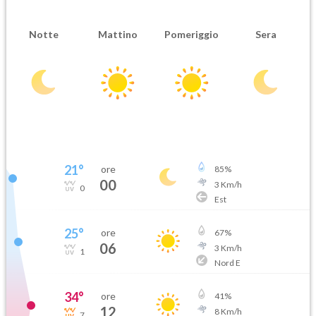
Notte
Mattino
Pomeriggio
Sera
21
°
ore
85
%
00
3
Km/h
0
Est
25
°
ore
67
%
06
3
Km/h
1
Nord E
34
°
ore
41
%
12
8
Km/h
7