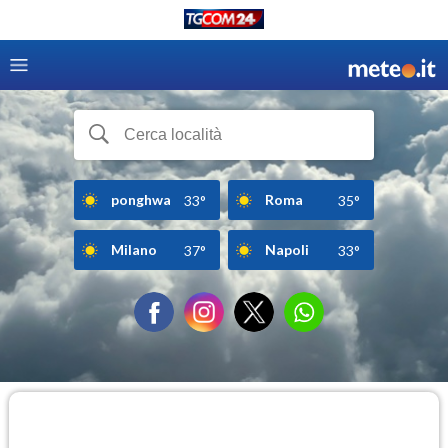
ponghwa
Roma
33°
35°
Milano
Napoli
37°
33°