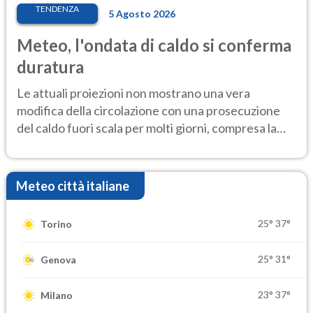
TENDENZA
5 Agosto 2026
Meteo, l'ondata di caldo si conferma
duratura
Le attuali proiezioni non mostrano una vera
modifica della circolazione con una prosecuzione
del caldo fuori scala per molti giorni, compresa la
settimana di Ferragosto
Meteo città italiane
25°
37°
Torino
25°
31°
Genova
23°
37°
Milano