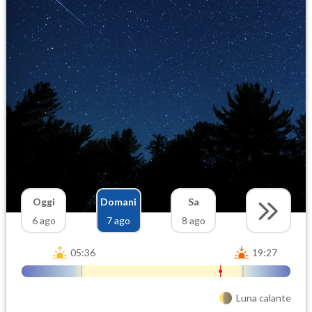
Oggi
Domani
Sa
6 ago
7 ago
8 ago
05:36
19:27
Luna calante