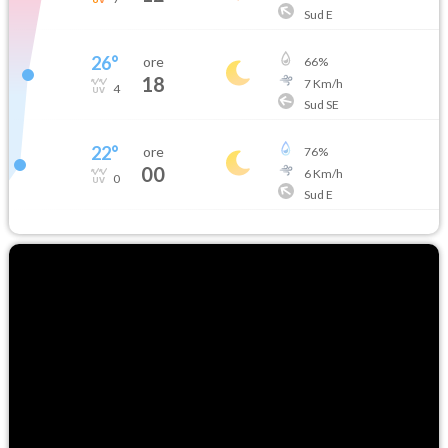
Sud E
26
°
ore
66
%
18
7
Km/h
4
Sud SE
22
°
ore
76
%
00
6
Km/h
0
Sud E