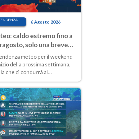
TENDENZA
6 Agosto 2026
eo: caldo estremo fino a
ragosto, solo una breve
sa. Ecco dove
tendenza meteo per il weekend
inizio della prossima settimana,
la che ci condurrà al
ragosto, vede ancora
perature molto elevate