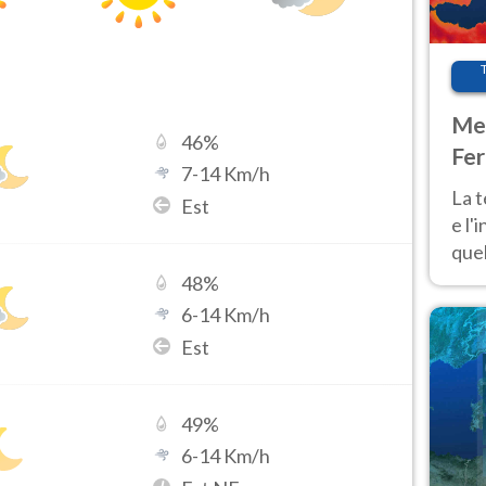
Met
46
%
Fer
7
-
14
Km/h
pau
La 
Est
e l'
quel
Fer
48
%
tem
6
-
14
Km/h
Est
49
%
6
-
14
Km/h