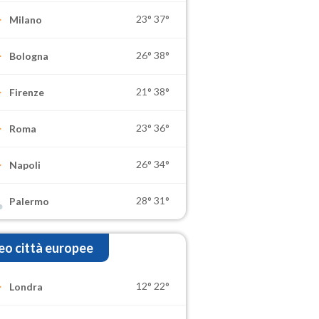
23°
37°
Milano
26°
38°
Bologna
21°
38°
Firenze
23°
36°
Roma
26°
34°
Napoli
28°
31°
Palermo
o città europee
12°
22°
Londra