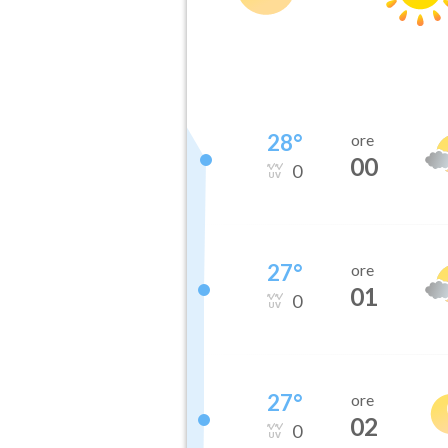
28
°
ore
00
0
27
°
ore
01
0
27
°
ore
02
0