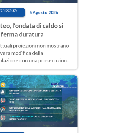
TENDENZA
5 Agosto 2026
eo, l'ondata di caldo si
ferma duratura
ttuali proiezioni non mostrano
vera modifica della
colazione con una prosecuzione
caldo fuori scala per molti
ni, compresa la settimana di
ragosto