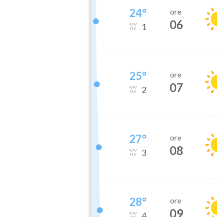
24
°
ore
06
1
25
°
ore
07
2
27
°
ore
08
3
28
°
ore
09
4