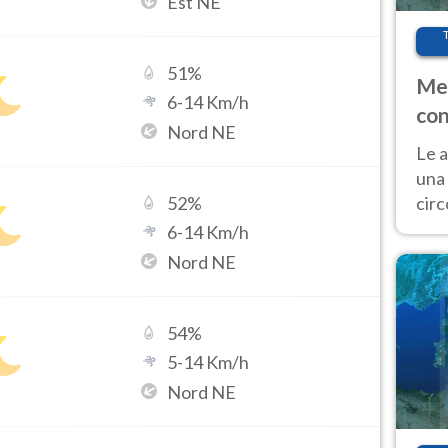
Est NE
51
%
Met
6
-
14
Km/h
con
Nord NE
Le a
una 
cir
52
%
del 
6
-
14
Km/h
gior
Nord NE
Fer
54
%
5
-
14
Km/h
Nord NE