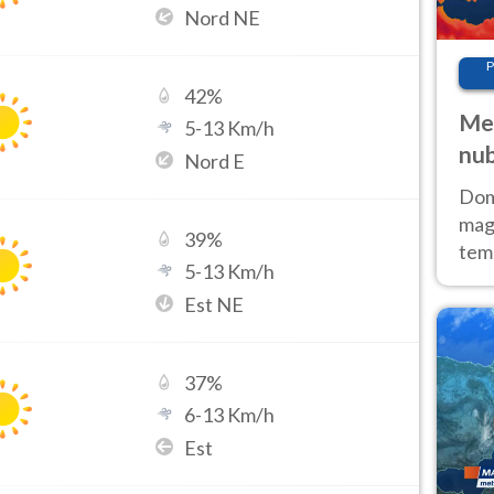
Nord NE
P
42
%
Met
5
-
13
Km/h
nub
Nord E
Sud
Doma
magg
39
%
temp
5
-
13
Km/h
sem
Est NE
prev
37
%
6
-
13
Km/h
Est