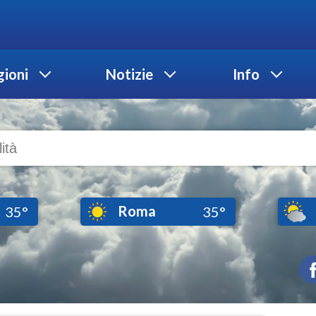
ioni
Notizie
Info
Roma
35°
35°