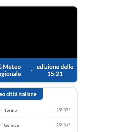
G Meteo
edizione delle
-
gionale
15:21
o città italiane
25°
37°
Torino
25°
31°
Genova