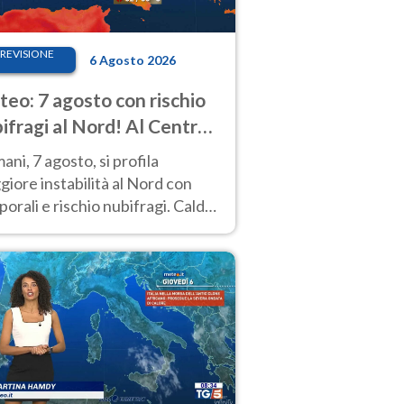
REVISIONE
6 Agosto 2026
eo: 7 agosto con rischio
ifragi al Nord! Al Centro-
 caldo estremo
ni, 7 agosto, si profila
iore instabilità al Nord con
orali e rischio nubifragi. Caldo
pre estremo al Centro-Sud. Le
isioni.