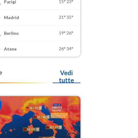
15°
23°
Parigi
21°
35°
Madrid
19°
26°
Berlino
26°
34°
Atene
e
Vedi
tutte