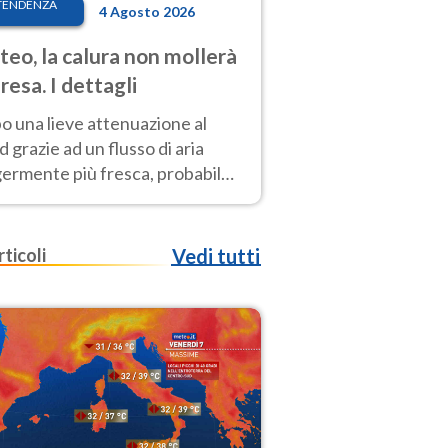
TENDENZA
4 Agosto 2026
eo, la calura non mollerà
presa. I dettagli
o una lieve attenuazione al
 grazie ad un flusso di aria
germente più fresca, probabile
o rinforzo dell’anticiclone
icano entro Ferragosto
rticoli
Vedi tutti