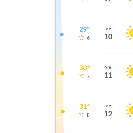
29
°
ore
10
6
30
°
ore
11
7
31
°
ore
12
8