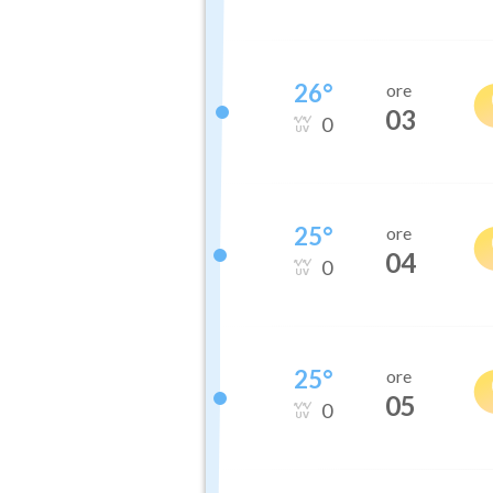
26
°
ore
03
0
25
°
ore
04
0
25
°
ore
05
0