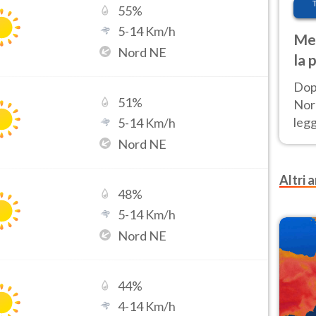
55
%
5
-
14
Km/h
Met
Nord NE
la 
Dop
51
%
Nord
leg
5
-
14
Km/h
nuov
Nord NE
afr
Altri a
48
%
5
-
14
Km/h
Nord NE
44
%
4
-
14
Km/h