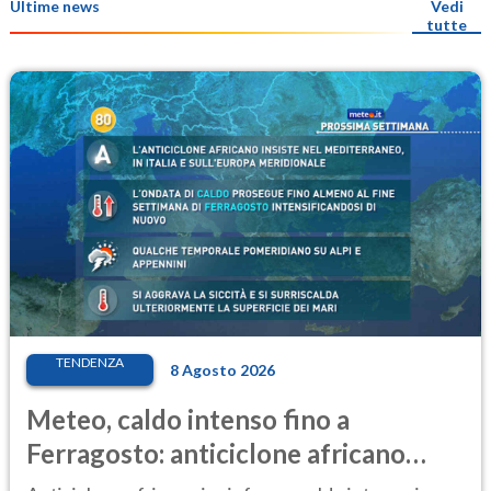
Ultime news
Vedi
tutte
TENDENZA
8 Agosto 2026
Meteo, caldo intenso fino a
Ferragosto: anticiclone africano
ancora protagonista