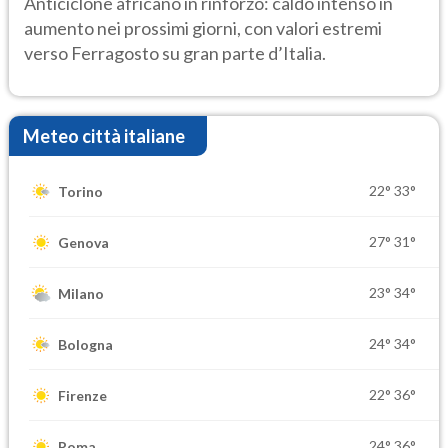
Anticiclone africano in rinforzo: caldo intenso in
aumento nei prossimi giorni, con valori estremi
verso Ferragosto su gran parte d’Italia.
Meteo città italiane
22°
33°
Torino
27°
31°
Genova
23°
34°
Milano
24°
34°
Bologna
22°
36°
Firenze
24°
36°
Roma