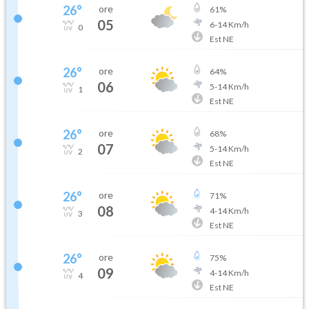
26
°
ore
61
%
05
6
-
14
Km/h
0
Est NE
26
°
ore
64
%
06
5
-
14
Km/h
1
Est NE
26
°
ore
68
%
07
5
-
14
Km/h
2
Est NE
26
°
ore
71
%
08
4
-
14
Km/h
3
Est NE
26
°
ore
75
%
09
4
-
14
Km/h
4
Est NE