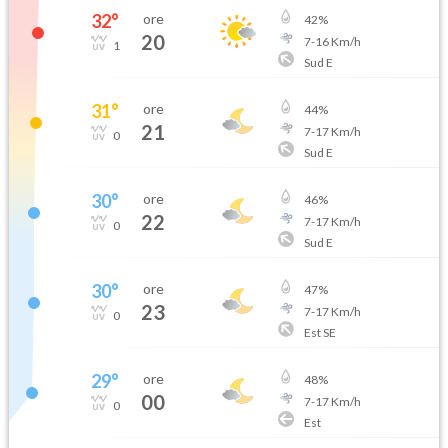
32
°
ore
42
%
20
7
-
16
Km/h
1
Sud E
31
°
ore
44
%
21
7
-
17
Km/h
0
Sud E
30
°
ore
46
%
22
7
-
17
Km/h
0
Sud E
30
°
ore
47
%
23
7
-
17
Km/h
0
Est SE
29
°
ore
48
%
00
7
-
17
Km/h
0
Est