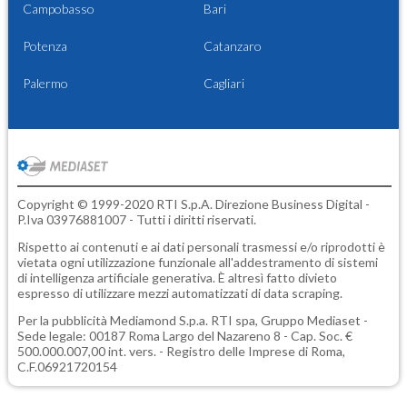
Campobasso
Bari
Potenza
Catanzaro
Palermo
Cagliari
Copyright © 1999-2020 RTI S.p.A. Direzione Business Digital -
P.Iva 03976881007 - Tutti i diritti riservati.
Rispetto ai contenuti e ai dati personali trasmessi e/o riprodotti è
vietata ogni utilizzazione funzionale all'addestramento di sistemi
di intelligenza artificiale generativa. È altresì fatto divieto
espresso di utilizzare mezzi automatizzati di data scraping.
Per la pubblicità
Mediamond S.p.a.
RTI spa, Gruppo Mediaset -
Sede legale: 00187 Roma Largo del Nazareno 8 - Cap. Soc. €
500.000.007,00 int. vers. - Registro delle Imprese di Roma,
C.F.06921720154