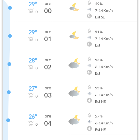
29
°
ore
49
%
00
7
-
14
Km/h
0
Est SE
29
°
ore
51
%
01
7
-
14
Km/h
0
Est
28
°
ore
53
%
02
6
-
14
Km/h
0
Est
27
°
ore
55
%
03
6
-
14
Km/h
0
Est NE
26
°
ore
57
%
04
6
-
14
Km/h
0
Est NE