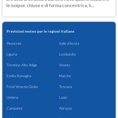
le isoipse, chiuse e di forma concentrica, h...
Previsioni meteo per le regioni italiane
Piemonte
Valle d'Aosta
Liguria
Lombardia
Trentino Alto Adige
Veneto
Emilia Romagna
Marche
Friuli Venezia Giulia
Toscana
Umbria
Lazio
Campania
Abruzzo