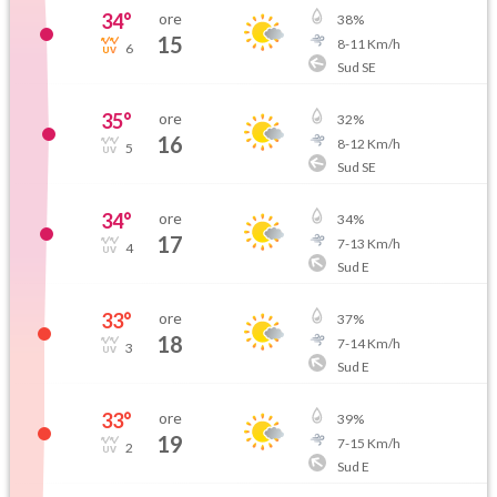
34
°
ore
38
%
15
8
-
11
Km/h
6
Sud SE
35
°
ore
32
%
16
8
-
12
Km/h
5
Sud SE
34
°
ore
34
%
17
7
-
13
Km/h
4
Sud E
33
°
ore
37
%
18
7
-
14
Km/h
3
Sud E
33
°
ore
39
%
19
7
-
15
Km/h
2
Sud E