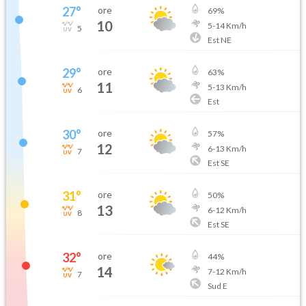
27
°
ore
69
%
10
5
-
14
Km/h
5
Est NE
29
°
ore
63
%
11
5
-
13
Km/h
6
Est
30
°
ore
57
%
12
6
-
13
Km/h
7
Est SE
31
°
ore
50
%
13
6
-
12
Km/h
8
Est SE
32
°
ore
44
%
14
7
-
12
Km/h
7
Sud E