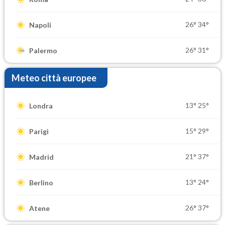
26°
34°
Napoli
26°
31°
Palermo
Meteo città europee
13°
25°
Londra
15°
29°
Parigi
21°
37°
Madrid
13°
24°
Berlino
26°
37°
Atene