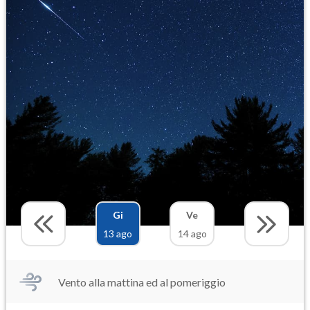
Gi
Ve
13 ago
14 ago
Vento alla mattina ed al pomeriggio