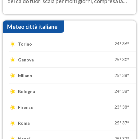
del caldo fuori scala per molti giorni, compresa la
settimana di Ferragosto
Meteo città italiane
24°
36°
Torino
25°
30°
Genova
25°
38°
Milano
24°
38°
Bologna
23°
38°
Firenze
25°
37°
Roma
25°
33°
Napoli