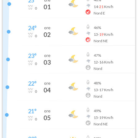
25
°
01
14
-
21
Km/h
0
Nord E
24
°
ore
46
%
02
13
-
19
Km/h
0
Nord NE
23
°
ore
47
%
03
12
-
16
Km/h
0
Nord
22
°
ore
48
%
04
13
-
17
Km/h
0
Nord
21
°
ore
49
%
05
15
-
19
Km/h
0
Nord NE