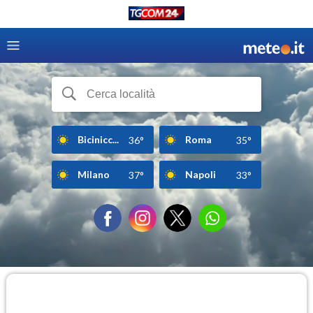
Bicinicc...
Roma
36°
35°
Milano
Napoli
37°
33°