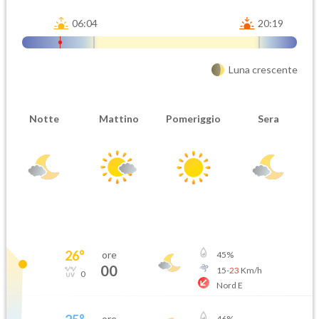
06:04
20:19
Luna crescente
Notte
Mattino
Pomeriggio
Sera
26
°
ore
45
%
00
15
-
23
Km/h
0
Nord E
ore
46
%