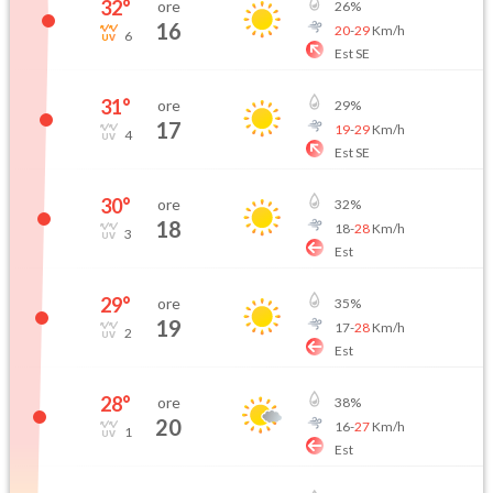
32
°
ore
26
%
16
20
-
29
Km/h
6
Est SE
31
°
ore
29
%
17
19
-
29
Km/h
4
Est SE
30
°
ore
32
%
18
18
-
28
Km/h
3
Est
29
°
ore
35
%
19
17
-
28
Km/h
2
Est
28
°
ore
38
%
20
16
-
27
Km/h
1
Est