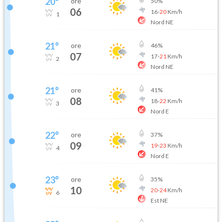
20
°
ore
50
%
06
16
-
20
Km/h
1
Nord NE
21
°
ore
46
%
07
17
-
21
Km/h
2
Nord NE
21
°
ore
41
%
08
18
-
22
Km/h
3
Nord E
22
°
ore
37
%
09
19
-
23
Km/h
4
Nord E
23
°
ore
35
%
10
20
-
24
Km/h
6
Est NE