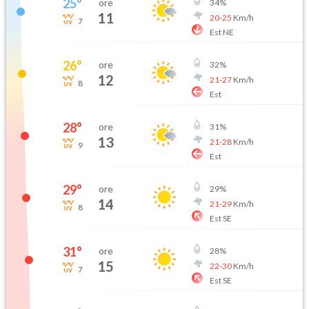
25
°
ore
34
%
11
20
-
25
Km/h
7
Est NE
26
°
ore
32
%
12
21
-
27
Km/h
8
Est
28
°
ore
31
%
13
21
-
28
Km/h
9
Est
29
°
ore
29
%
14
21
-
29
Km/h
8
Est SE
31
°
ore
28
%
15
22
-
30
Km/h
7
Est SE