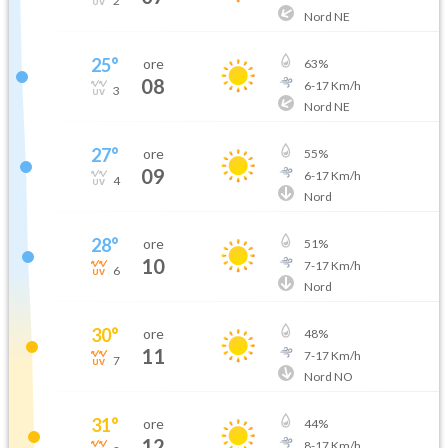
2
Nord NE
25
°
ore
63
%
08
6
-
17
Km/h
3
Nord NE
27
°
ore
55
%
09
6
-
17
Km/h
4
Nord
28
°
ore
51
%
10
7
-
17
Km/h
6
Nord
30
°
ore
48
%
11
7
-
17
Km/h
7
Nord NO
31
°
ore
44
%
12
8
-
17
Km/h