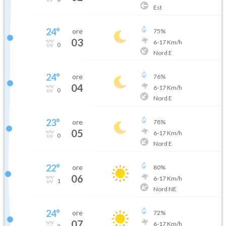
Est
24
°
ore
75
%
03
6
-
17
Km/h
0
Nord E
24
°
ore
76
%
04
6
-
17
Km/h
0
Nord E
23
°
ore
78
%
05
6
-
17
Km/h
0
Nord E
22
°
ore
80
%
06
6
-
17
Km/h
1
Nord NE
24
°
ore
72
%
07
6
-
17
Km/h