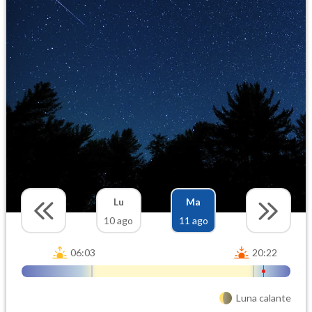
Lu
Ma
10 ago
11 ago
06:03
20:22
Luna calante