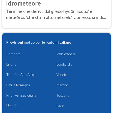
Idrometeore
Termine che deriva dal greco hýdōr 'acqua' e
metéōros 'che sta in alto, nel cielo'. Con esso si indi...
Previsioni meteo per le regioni italiane
Piemonte
Valle d'Aosta
Liguria
Lombardia
Trentino Alto Adige
Veneto
Emilia Romagna
Marche
Friuli Venezia Giulia
Toscana
Umbria
Lazio