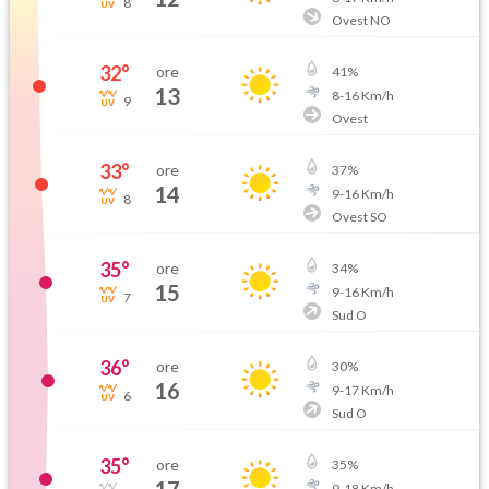
8
Ovest NO
32
°
ore
41
%
13
8
-
16
Km/h
9
Ovest
33
°
ore
37
%
14
9
-
16
Km/h
8
Ovest SO
35
°
ore
34
%
15
9
-
16
Km/h
7
Sud O
36
°
ore
30
%
16
9
-
17
Km/h
6
Sud O
35
°
ore
35
%
9
-
18
Km/h