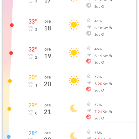
17
4
Sud O
33
°
ore
41
%
18
8
-
18
Km/h
3
Sud O
32
°
ore
46
%
19
8
-
19
Km/h
2
Sud O
30
°
ore
52
%
20
8
-
20
Km/h
1
Sud O
29
°
ore
57
%
21
7
-
21
Km/h
0
Sud O
28
°
ore
58
%