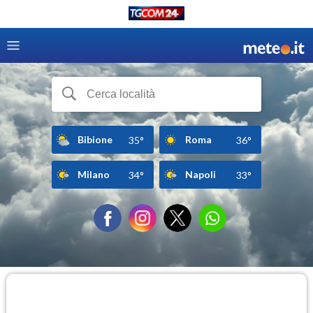
Bibione
Roma
35°
36°
Milano
Napoli
34°
33°