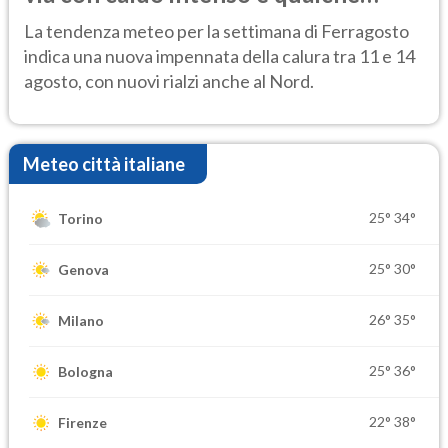
temporale
La tendenza meteo per la settimana di Ferragosto
indica una nuova impennata della calura tra 11 e 14
agosto, con nuovi rialzi anche al Nord.
Meteo città italiane
25°
34°
Torino
25°
30°
Genova
26°
35°
Milano
25°
36°
Bologna
22°
38°
Firenze