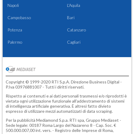
Napoli
L'Aquila
Campobasso
Bari
Potenza
Catanzaro
Palermo
Cagliari
Copyright © 1999-2020 RTI S.p.A. Direzione Business Digital -
P.Iva 03976881007 - Tutti i diritti riservati.
Rispetto ai contenuti e ai dati personali trasmessi e/o riprodotti è
vietata ogni utilizzazione funzionale all'addestramento di sistemi
di intelligenza artificiale generativa. È altresì fatto divieto
espresso di utilizzare mezzi automatizzati di data scraping.
Per la pubblicità
Mediamond S.p.a.
RTI spa, Gruppo Mediaset -
Sede legale: 00187 Roma Largo del Nazareno 8 - Cap. Soc. €
500.000.007,00 int. vers. - Registro delle Imprese di Roma,