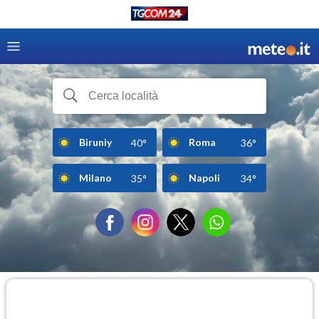
Biruniy
Roma
40°
36°
Milano
Napoli
35°
34°