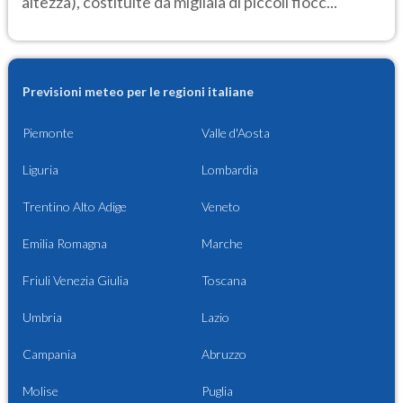
altezza), costituite da migliaia di piccoli fiocc...
Previsioni meteo per le regioni italiane
Piemonte
Valle d'Aosta
Liguria
Lombardia
Trentino Alto Adige
Veneto
Emilia Romagna
Marche
Friuli Venezia Giulia
Toscana
Umbria
Lazio
Campania
Abruzzo
Molise
Puglia