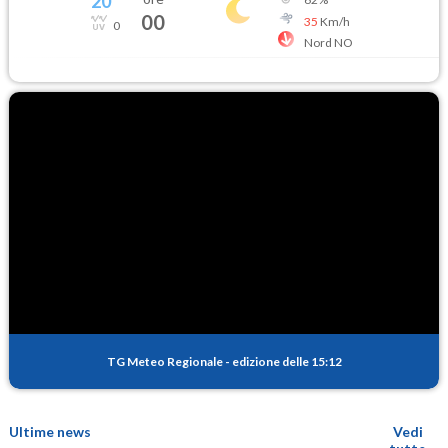
20
°
00
35
Km/h
0
Nord NO
TG Meteo Regionale
-
edizione delle 15:12
Ultime news
Vedi