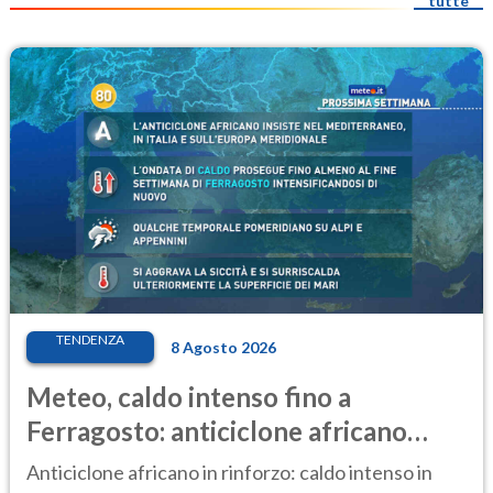
tutte
TENDENZA
8 Agosto 2026
Meteo, caldo intenso fino a
Ferragosto: anticiclone africano
ancora protagonista
Anticiclone africano in rinforzo: caldo intenso in