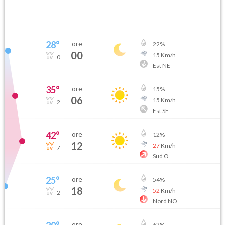
28
°
ore
22
%
00
15
Km/h
0
Est NE
35
°
ore
15
%
06
15
Km/h
2
Est SE
42
°
ore
12
%
12
27
Km/h
7
Sud O
25
°
ore
54
%
18
52
Km/h
2
Nord NO
ore
62
%