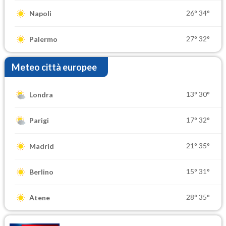
26°
34°
Napoli
27°
32°
Palermo
Meteo città europee
13°
30°
Londra
17°
32°
Parigi
21°
35°
Madrid
15°
31°
Berlino
28°
35°
Atene