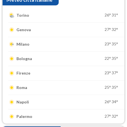
26°
31°
Torino
27°
32°
Genova
23°
35°
Milano
22°
35°
Bologna
23°
37°
Firenze
25°
35°
Roma
26°
34°
Napoli
27°
32°
Palermo