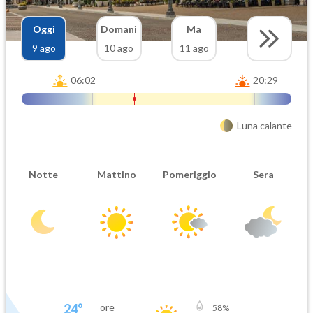
Oggi
Domani
Ma
9 ago
10 ago
11 ago
06:02
20:29
Luna calante
Notte
Mattino
Pomeriggio
Sera
24
°
ore
58
%