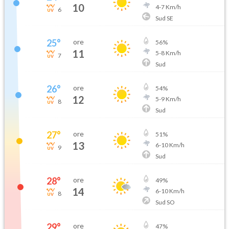
10
4
-
7
Km/h
6
Sud SE
25
°
ore
56
%
11
5
-
8
Km/h
7
Sud
26
°
ore
54
%
12
5
-
9
Km/h
8
Sud
27
°
ore
51
%
13
6
-
10
Km/h
9
Sud
28
°
ore
49
%
14
6
-
10
Km/h
8
Sud SO
29
°
ore
47
%