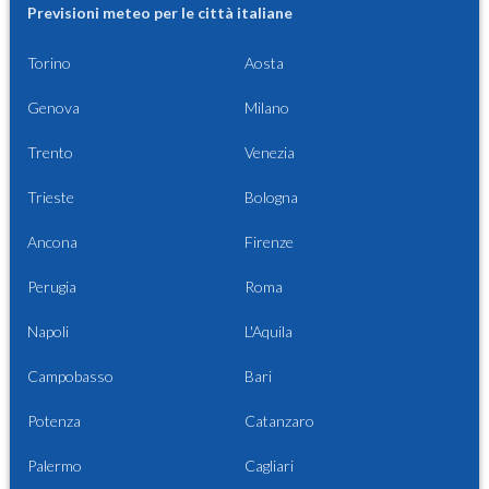
Previsioni meteo per le città italiane
Torino
Aosta
Genova
Milano
Trento
Venezia
Trieste
Bologna
Ancona
Firenze
Perugia
Roma
Napoli
L'Aquila
Campobasso
Bari
Potenza
Catanzaro
Palermo
Cagliari