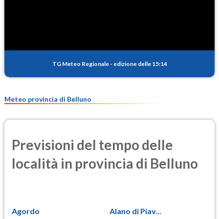
SO2
0.2
(Anidride solforosa)
PM10
9.1
(Materia particolata)
TG Meteo Regionale
-
edizione delle 15:14
PM25
7.1
(Materia particolata)
Meteo provincia di Belluno
Previsioni del tempo delle
località in provincia di Belluno
Agordo
Alano di Piav...