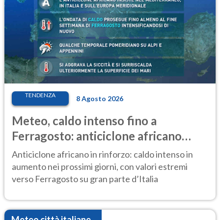
TENDENZA
8 Agosto 2026
Meteo, caldo intenso fino a
Ferragosto: anticiclone africano
ancora protagonista
Anticiclone africano in rinforzo: caldo intenso in
aumento nei prossimi giorni, con valori estremi
verso Ferragosto su gran parte d’Italia
Meteo città italiane