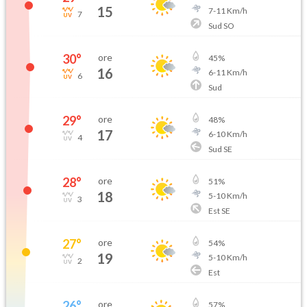
15
7
-
11
Km/h
7
Sud SO
30
°
ore
45
%
16
6
-
11
Km/h
6
Sud
29
°
ore
48
%
17
6
-
10
Km/h
4
Sud SE
28
°
ore
51
%
18
5
-
10
Km/h
3
Est SE
27
°
ore
54
%
19
5
-
10
Km/h
2
Est
26
°
ore
57
%