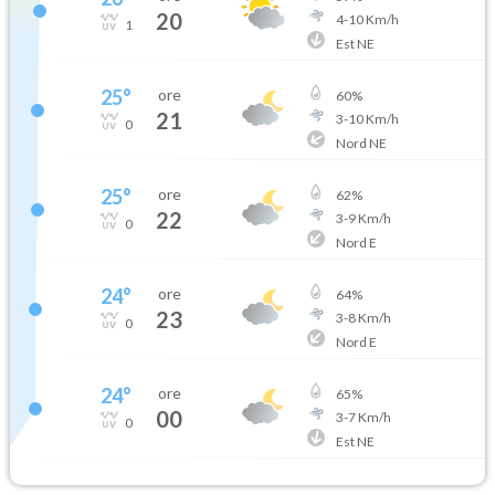
20
4
-
10
Km/h
1
Est NE
25
°
ore
60
%
21
3
-
10
Km/h
0
Nord NE
25
°
ore
62
%
22
3
-
9
Km/h
0
Nord E
24
°
ore
64
%
23
3
-
8
Km/h
0
Nord E
24
°
ore
65
%
00
3
-
7
Km/h
0
Est NE