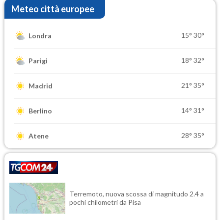
Meteo città europee
15°
30°
Londra
18°
32°
Parigi
21°
35°
Madrid
14°
31°
Berlino
28°
35°
Atene
Terremoto, nuova scossa di magnitudo 2.4 a
pochi chilometri da Pisa