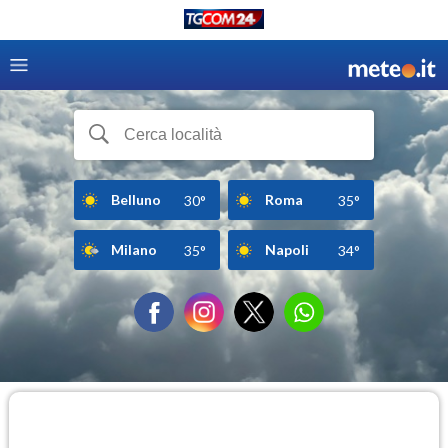
Belluno
Roma
30°
35°
Milano
Napoli
35°
34°