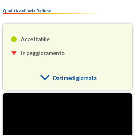
Qualità dell'aria Belluno
Accettabile
In peggioramento
Dati medi giornata
O3
77.3
(Ozono)
NO2
2.3
(Diossido di azoto)