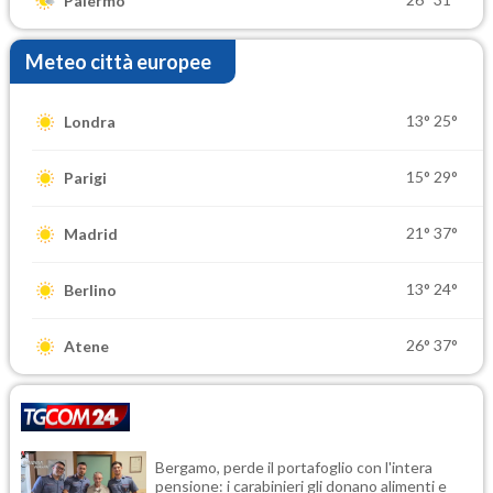
Palermo
Meteo città europee
13°
25°
Londra
15°
29°
Parigi
21°
37°
Madrid
13°
24°
Berlino
26°
37°
Atene
Bergamo, perde il portafoglio con l'intera
pensione: i carabinieri gli donano alimenti e