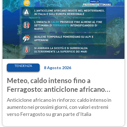
TENDENZA
8 Agosto 2026
Meteo, caldo intenso fino a
Ferragosto: anticiclone africano
ancora protagonista
Anticiclone africano in rinforzo: caldo intenso in
aumento nei prossimi giorni, con valori estremi
verso Ferragosto su gran parte d’Italia