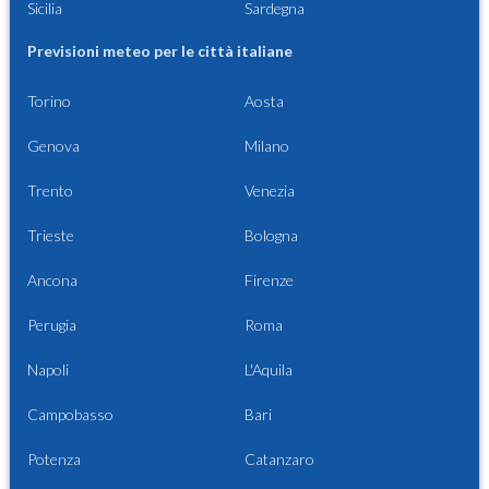
Sicilia
Sardegna
Previsioni meteo per le città italiane
Torino
Aosta
Genova
Milano
Trento
Venezia
Trieste
Bologna
Ancona
Firenze
Perugia
Roma
Napoli
L'Aquila
Campobasso
Bari
Potenza
Catanzaro