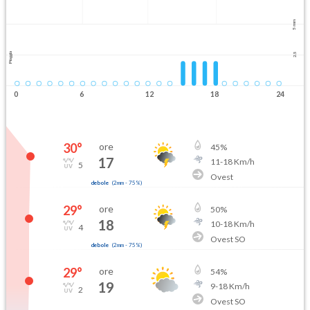
5 mm
Pioggia
2.5
0
6
12
18
24
30
°
ore
45
%
17
11
-
18
Km/h
5
Ovest
debole
(
2mm
-
75
%)
29
°
ore
50
%
18
10
-
18
Km/h
4
Ovest SO
debole
(
2mm
-
75
%)
29
°
ore
54
%
19
9
-
18
Km/h
2
Ovest SO