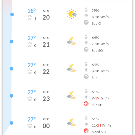
28
°
ore
59
%
20
8
-
18
Km/h
1
Sud O
27
°
ore
64
%
21
7
-
18
Km/h
0
Sud SO
27
°
ore
63
%
22
8
-
18
Km/h
0
Sud
27
°
ore
61
%
23
9
-
19
Km/h
0
Sud SE
27
°
ore
61
%
00
11
-
21
Km/h
0
Nord NO