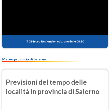
1.5
(Diossido di azoto)
SO2
0.7
(Anidride solforosa)
PM10
17.7
(Materia particolata)
TG Meteo Regionale
-
edizione delle 08:10
PM25
10.9
(Materia particolata)
Meteo provincia di Salerno
Previsioni del tempo delle
località in provincia di Salerno