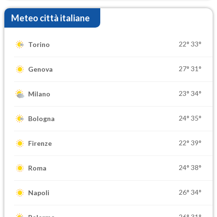
Meteo città italiane
22°
33°
Torino
27°
31°
Genova
23°
34°
Milano
24°
35°
Bologna
22°
39°
Firenze
24°
38°
Roma
26°
34°
Napoli
26°
31°