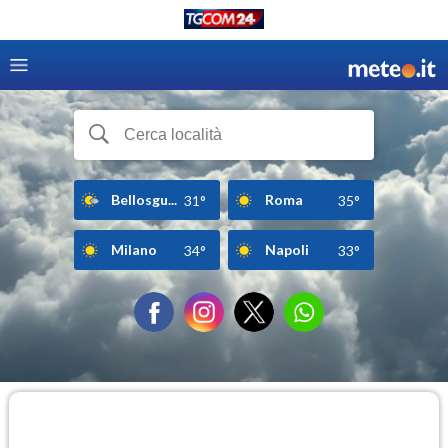
Bellosgu...
Roma
31°
35°
Milano
Napoli
34°
33°