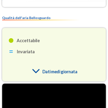
Qualità dell'aria Bellosguardo
Accettabile
Invariata
Dati medi giornata
O3
92.8
(Ozono)
NO2