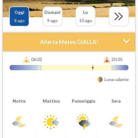
Oggi
Domani
Lu
8 ago
9 ago
10 ago
Allerta Meteo GIALLA!
06:02
20:05
Luna calante
Attendibilità
Urgenza
Notte
Mattino
Pomeriggio
Sera
Probabile
Ordinaria
Orario inizio
Ora fine
08-08T
08-08T