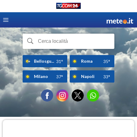
Bellosgu...
Roma
31°
35°
Milano
Napoli
37°
33°