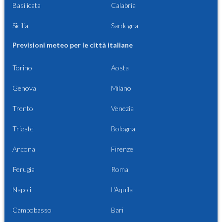
Basilicata
Calabria
Sicilia
Sardegna
Previsioni meteo per le città italiane
Torino
Aosta
Genova
Milano
Trento
Venezia
Trieste
Bologna
Ancona
Firenze
Perugia
Roma
Napoli
L'Aquila
Campobasso
Bari