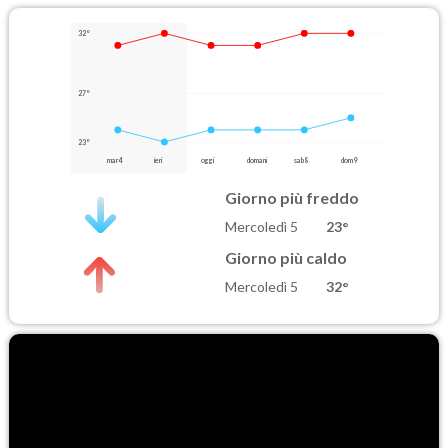
32°
27°
23°
mar 4
ieri
oggi
domani
sab 8
dom 9
Giorno più freddo
Mercoledì 5
23°
Giorno più caldo
Mercoledì 5
32°