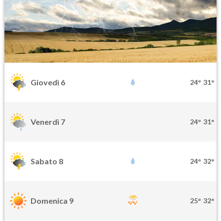
Giovedì 6
24°
31°
Venerdì 7
24°
31°
Sabato 8
24°
32°
Domenica 9
25°
32°