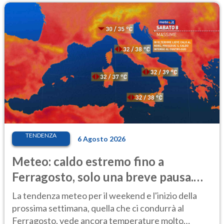
TENDENZA
6 Agosto 2026
Meteo: caldo estremo fino a
Ferragosto, solo una breve pausa.
Ecco dove
La tendenza meteo per il weekend e l'inizio della
prossima settimana, quella che ci condurrà al
Ferragosto, vede ancora temperature molto