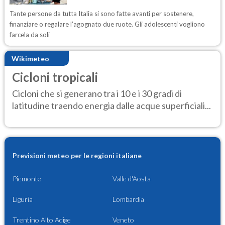
Tante persone da tutta Italia si sono fatte avanti per sostenere,
finanziare o regalare l’agognato due ruote. Gli adolescenti vogliono
farcela da soli
Wikimeteo
Cicloni tropicali
Cicloni che si generano tra i 10 e i 30 gradi di
latitudine traendo energia dalle acque superficiali...
Previsioni meteo per le regioni italiane
Piemonte
Valle d'Aosta
Liguria
Lombardia
Trentino Alto Adige
Veneto