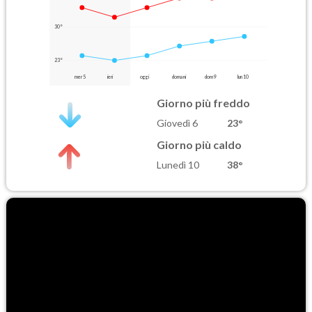
30°
23°
mer 5
ieri
oggi
domani
dom 9
lun 10
Giorno più freddo
Giovedì 6
23°
Giorno più caldo
Lunedì 10
38°