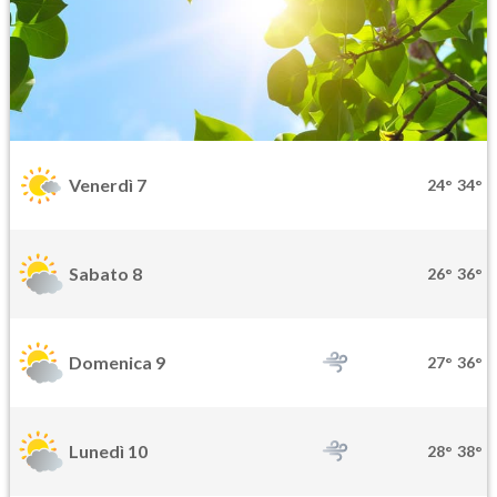
Venerdì 7
24°
34°
Sabato 8
26°
36°
Domenica 9
27°
36°
Lunedì 10
28°
38°