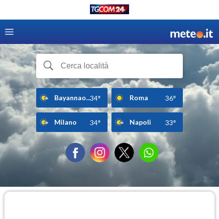
Bayannao...
Roma
34°
36°
Milano
Napoli
34°
33°