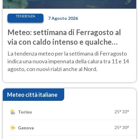
TENDENZA
7 Agosto 2026
Meteo: settimana di Ferragosto al
via con caldo intenso e qualche
temporale
La tendenza meteo per la settimana di Ferragosto
indica una nuova impennata della calura tra 11 e 14
agosto, con nuovi rialzi anche al Nord.
Meteo città italiane
25°
33°
Torino
25°
30°
Genova