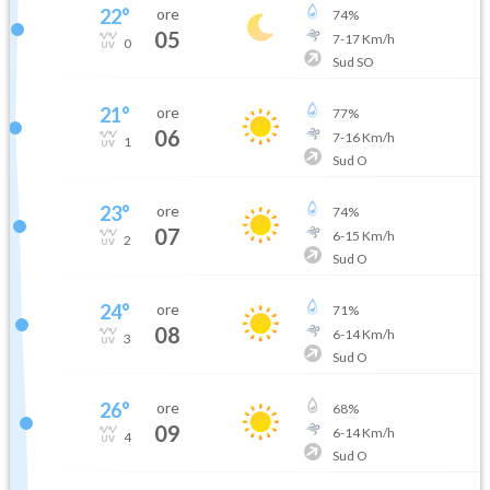
22
°
ore
74
%
05
7
-
17
Km/h
0
Sud SO
21
°
ore
77
%
06
7
-
16
Km/h
1
Sud O
23
°
ore
74
%
07
6
-
15
Km/h
2
Sud O
24
°
ore
71
%
08
6
-
14
Km/h
3
Sud O
26
°
ore
68
%
09
6
-
14
Km/h
4
Sud O