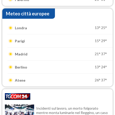
Meteo città europee
13°
25°
Londra
15°
29°
Parigi
21°
37°
Madrid
13°
24°
Berlino
26°
37°
Atene
Incidenti sul lavoro, un morto folgorato
mentre monta luminarie nel Reggino, un caso