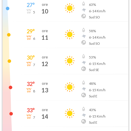
27
°
ore
63
%
10
6
-
14
Km/h
5
Sud SO
29
°
ore
58
%
11
6
-
14
Km/h
6
Sud SO
30
°
ore
53
%
12
6
-
15
Km/h
7
Sud SE
32
°
ore
48
%
13
6
-
15
Km/h
8
Sud E
33
°
ore
43
%
14
6
-
15
Km/h
7
Sud E