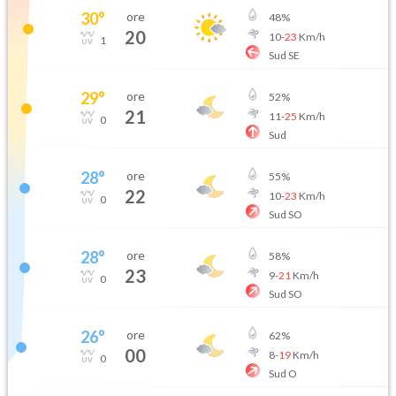
30
°
ore
48
%
20
10
-
23
Km/h
1
Sud SE
29
°
ore
52
%
21
11
-
25
Km/h
0
Sud
28
°
ore
55
%
22
10
-
23
Km/h
0
Sud SO
28
°
ore
58
%
23
9
-
21
Km/h
0
Sud SO
26
°
ore
62
%
00
8
-
19
Km/h
0
Sud O