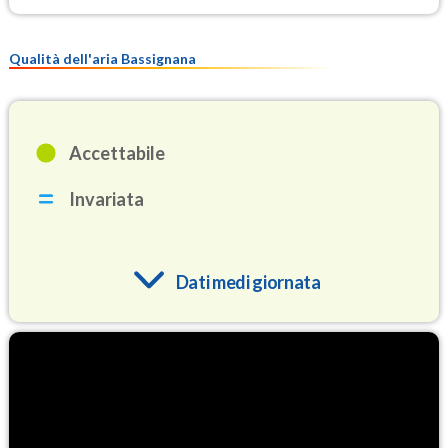
Qualità dell'aria Bassignana
Accettabile
Invariata
Dati medi giornata
O3
87.6
(Ozono)
NO2
4.9
(Diossido di azoto)