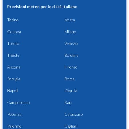
Previsioni meteo per le città italiane
Torino
Aosta
Genova
Milano
Trento
Venezia
Trieste
Bologna
Ancona
Firenze
Perugia
Roma
Napoli
L'Aquila
Campobasso
Bari
Potenza
Catanzaro
Palermo
Cagliari