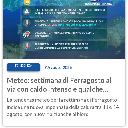
TENDENZA
7 Agosto 2026
Meteo: settimana di Ferragosto al
via con caldo intenso e qualche
temporale
La tendenza meteo per la settimana di Ferragosto
indica una nuova impennata della calura tra 11 e 14
agosto, con nuovi rialzi anche al Nord.