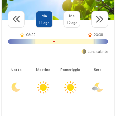
Ma
Me
11 ago
12 ago
06:22
20:38
Luna calante
Notte
Mattino
Pomeriggio
Sera