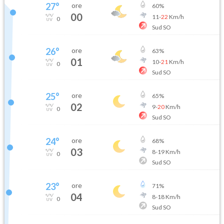
27
°
ore
60
%
00
11
-
22
Km/h
0
Sud SO
26
°
ore
63
%
01
10
-
21
Km/h
0
Sud SO
25
°
ore
65
%
02
9
-
20
Km/h
0
Sud SO
24
°
ore
68
%
03
8
-
19
Km/h
0
Sud SO
23
°
ore
71
%
04
8
-
18
Km/h
0
Sud SO