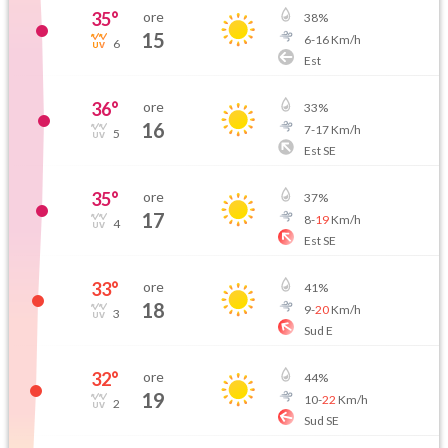
35
°
ore
38
%
15
6
-
16
Km/h
6
Est
36
°
ore
33
%
16
7
-
17
Km/h
5
Est SE
35
°
ore
37
%
17
8
-
19
Km/h
4
Est SE
33
°
ore
41
%
18
9
-
20
Km/h
3
Sud E
32
°
ore
44
%
19
10
-
22
Km/h
2
Sud SE