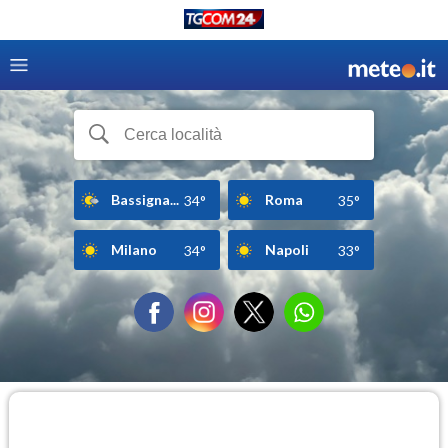
Bassigna...
Roma
34°
35°
Milano
Napoli
34°
33°