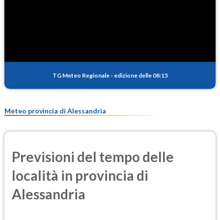
SO2
0.7
(Anidride solforosa)
PM10
16.6
(Materia particolata)
TG Meteo Regionale
-
edizione delle 08:15
PM25
9.5
(Materia particolata)
Meteo provincia di Alessandria
Previsioni del tempo delle
località in provincia di
Alessandria