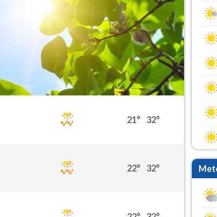
21°
32°
22°
32°
Mete
22°
32°