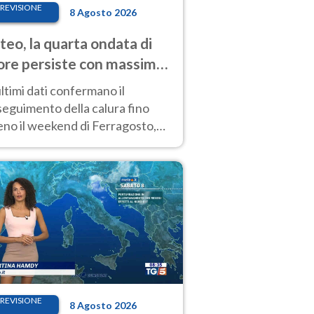
REVISIONE
8 Agosto 2026
eo, la quarta ondata di
ore persiste con massime
pre molto elevate
ultimi dati confermano il
eguimento della calura fino
eno il weekend di Ferragosto,
 tendenza a una nuova
nsificazione prossima
timana
REVISIONE
8 Agosto 2026