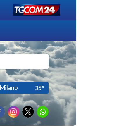
Milano
35°