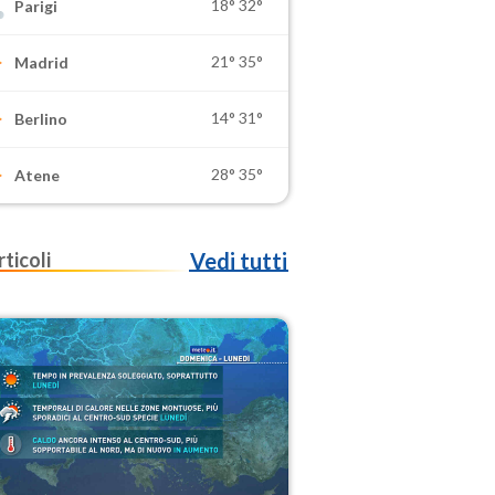
18°
32°
Parigi
21°
35°
Madrid
14°
31°
Berlino
28°
35°
Atene
rticoli
Vedi tutti