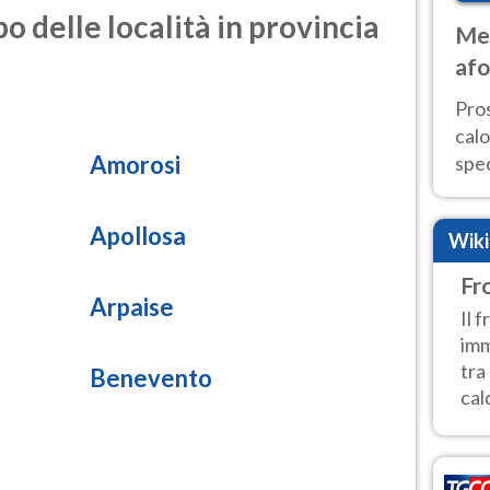
o delle località in provincia
Met
afo
tem
Pro
cal
Amorosi
spec
Sud.
are
Apollosa
Wik
Fr
Arpaise
Il 
imm
tra
Benevento
cald