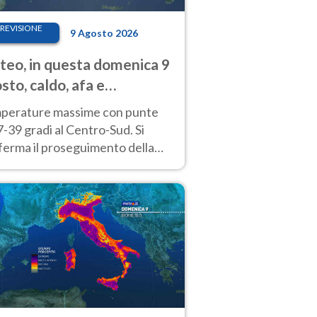
REVISIONE
9 Agosto 2026
eo, in questa domenica 9
sto, caldo, afa e
porali di calore
perature massime con punte
7-39 gradi al Centro-Sud. Si
ferma il proseguimento della
ra fino almeno a tutto il
kend di Ferragosto