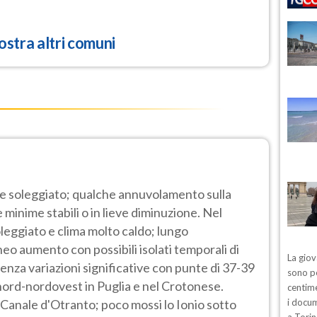
stra altri comuni
e soleggiato; qualche annuvolamento sulla
minime stabili o in lieve diminuzione. Nel
leggiato e clima molto caldo; lungo
o aumento con possibili isolati temporali di
La giov
nza variazioni significative con punte di 37-39
sono pe
 nord-nordovest in Puglia e nel Crotonese.
centime
il Canale d'Otranto; poco mossi lo Ionio sotto
i docum