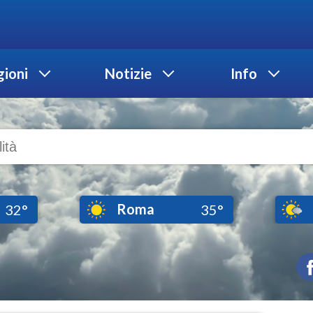
ioni
Notizie
Info
Roma
32°
35°