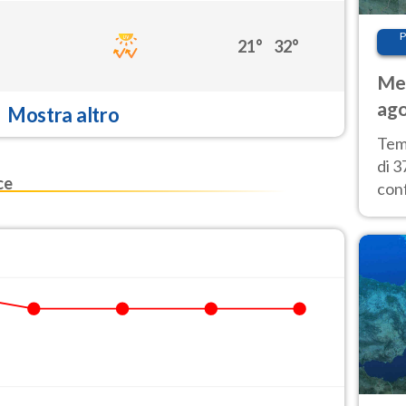
P
21°
32°
Met
ago
Mostra altro
tem
Tem
di 3
ce
con
calu
wee