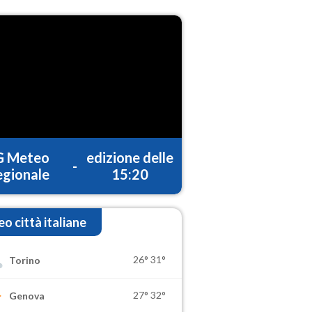
G Meteo
edizione delle
-
gionale
15:20
o città italiane
26°
31°
Torino
27°
32°
Genova