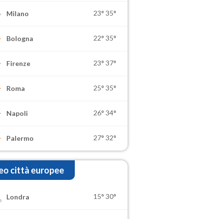
23°
35°
Milano
22°
35°
Bologna
23°
37°
Firenze
25°
35°
Roma
26°
34°
Napoli
27°
32°
Palermo
o città europee
15°
30°
Londra