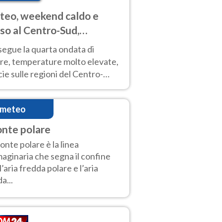
eo, weekend caldo e
so al Centro-Sud,
porali sui rilievi
segue la quarta ondata di
ore, temperature molto elevate,
ie sulle regioni del Centro-
 Nuovi temporali di calore sulle
e montuose
imeteo
onte polare
fronte polare è la linea
aginaria che segna il confine
 l’aria fredda polare e l’aria
a...