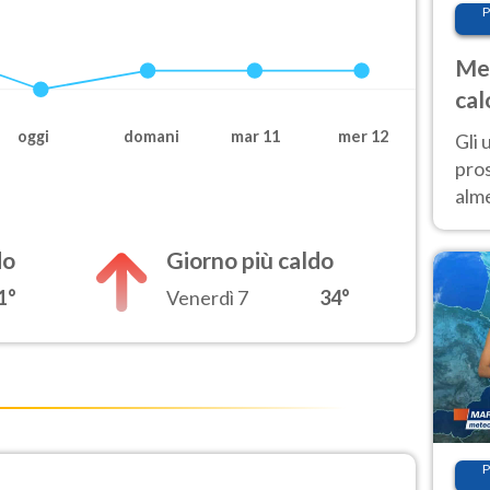
P
Met
cal
sem
oggi
domani
mar 11
mer 12
Gli 
pros
alm
con
inte
do
Giorno più caldo
set
1°
Venerdì 7
34°
P