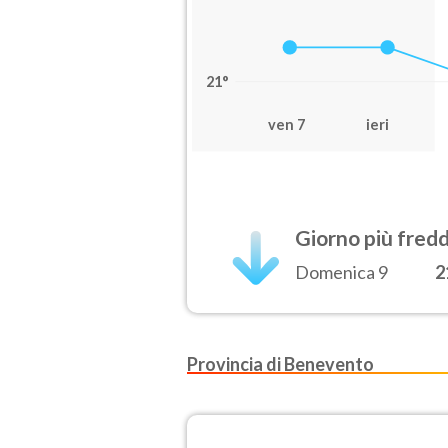
21°
ven 7
ieri
Giorno più fred
Domenica 9
2
Provincia di Benevento