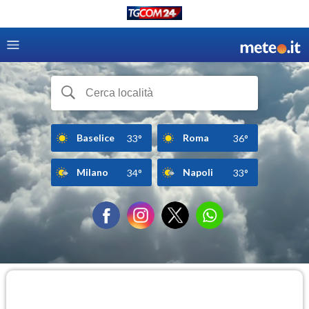
Baselice
Roma
33°
36°
Milano
Napoli
34°
33°