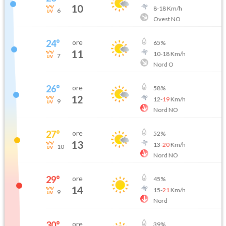
10
8
-
18
Km/h
6
Ovest NO
24
°
ore
65
%
11
10
-
18
Km/h
7
Nord O
26
°
ore
58
%
12
12
-
19
Km/h
9
Nord NO
27
°
ore
52
%
13
13
-
20
Km/h
10
Nord NO
29
°
ore
45
%
14
15
-
21
Km/h
9
Nord
30
°
ore
39
%