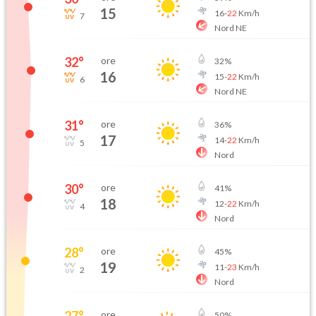
15
16
-
22
Km/h
7
Nord NE
32
°
ore
32
%
16
15
-
22
Km/h
6
Nord NE
31
°
ore
36
%
17
14
-
22
Km/h
5
Nord
30
°
ore
41
%
18
12
-
22
Km/h
4
Nord
28
°
ore
45
%
19
11
-
23
Km/h
2
Nord
27
°
ore
50
%