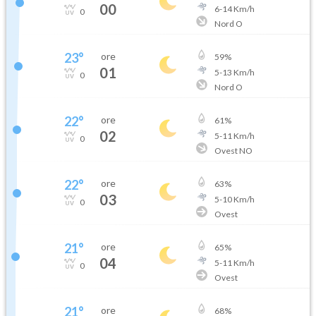
00
6
-
14
Km/h
0
Nord O
23
°
ore
59
%
01
5
-
13
Km/h
0
Nord O
22
°
ore
61
%
02
5
-
11
Km/h
0
Ovest NO
22
°
ore
63
%
03
5
-
10
Km/h
0
Ovest
21
°
ore
65
%
04
5
-
11
Km/h
0
Ovest
21
°
ore
68
%