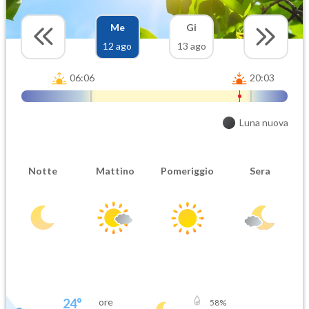
Me
Gi
12 ago
13 ago
06:06
20:03
Luna nuova
Notte
Mattino
Pomeriggio
Sera
24
°
ore
58
%