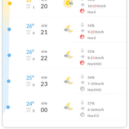
20
10
-
23
Km/h
1
Nord
26
°
ore
54
%
21
9
-
23
Km/h
0
Nord
26
°
ore
55
%
22
8
-
21
Km/h
0
Nord NO
25
°
ore
56
%
23
7
-
19
Km/h
0
Nord NO
24
°
ore
57
%
00
6
-
16
Km/h
0
Nord O