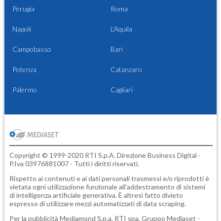
Perugia
Roma
Napoli
L'Aquila
Campobasso
Bari
Potenza
Catanzaro
Palermo
Cagliari
Copyright © 1999-2020 RTI S.p.A. Direzione Business Digital -
P.Iva 03976881007 - Tutti i diritti riservati.
Rispetto ai contenuti e ai dati personali trasmessi e/o riprodotti è
vietata ogni utilizzazione funzionale all'addestramento di sistemi
di intelligenza artificiale generativa. È altresì fatto divieto
espresso di utilizzare mezzi automatizzati di data scraping.
Per la pubblicità
Mediamond S.p.a.
RTI spa, Gruppo Mediaset -