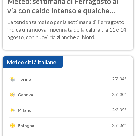
Meteo: settimana di Ferragosto al
via con caldo intenso e qualche
temporale
La tendenza meteo per la settimana di Ferragosto
indica una nuova impennata della calura tra 11 e 14
agosto, con nuovi rialzi anche al Nord.
Meteo città italiane
25°
34°
Torino
25°
30°
Genova
26°
35°
Milano
25°
36°
Bologna