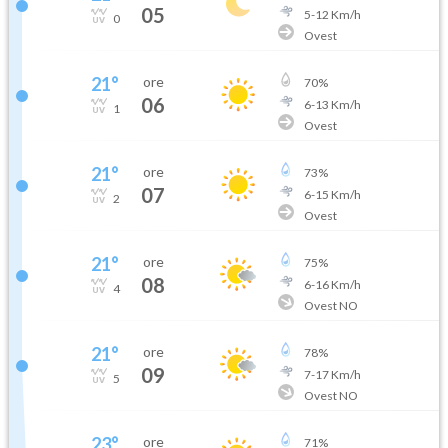
05
5
-
12
Km/h
0
Ovest
21
°
ore
70
%
06
6
-
13
Km/h
1
Ovest
21
°
ore
73
%
07
6
-
15
Km/h
2
Ovest
21
°
ore
75
%
08
6
-
16
Km/h
4
Ovest NO
21
°
ore
78
%
09
7
-
17
Km/h
5
Ovest NO
23
°
ore
71
%