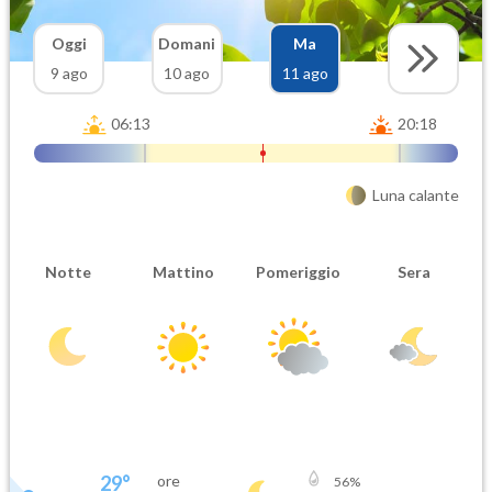
Oggi
Domani
Ma
9 ago
10 ago
11 ago
06:13
20:18
Luna calante
Notte
Mattino
Pomeriggio
Sera
29
°
ore
56
%