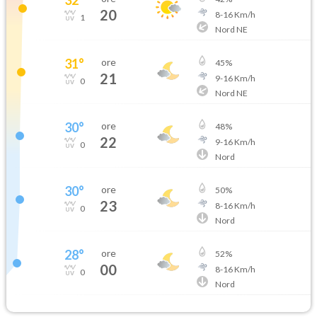
20
8
-
16
Km/h
1
Nord NE
31
°
ore
45
%
21
9
-
16
Km/h
0
Nord NE
30
°
ore
48
%
22
9
-
16
Km/h
0
Nord
30
°
ore
50
%
23
8
-
16
Km/h
0
Nord
28
°
ore
52
%
00
8
-
16
Km/h
0
Nord