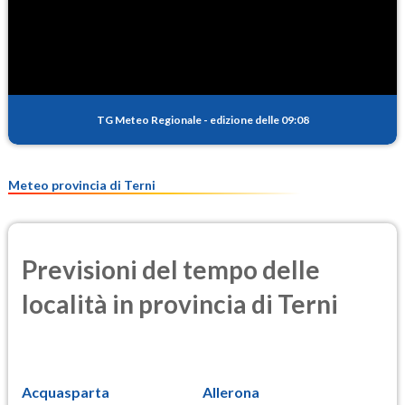
SO2
0.3
(Anidride solforosa)
PM10
13.8
(Materia particolata)
TG Meteo Regionale
-
edizione delle 09:08
PM25
8.7
(Materia particolata)
Meteo provincia di Terni
Previsioni del tempo delle
località in provincia di Terni
Acquasparta
Allerona