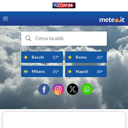
Baschi
Roma
37°
35°
Milano
Napoli
35°
34°