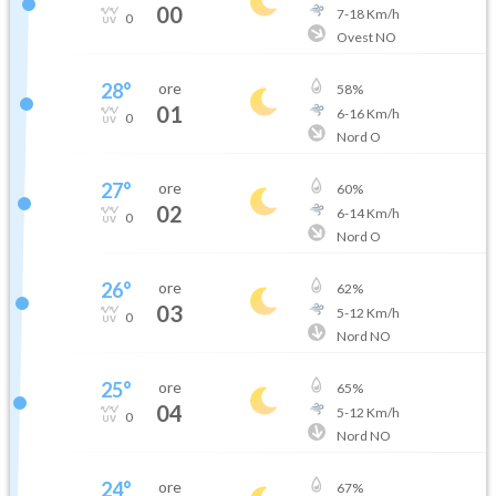
00
7
-
18
Km/h
0
Ovest NO
28
°
ore
58
%
01
6
-
16
Km/h
0
Nord O
27
°
ore
60
%
02
6
-
14
Km/h
0
Nord O
26
°
ore
62
%
03
5
-
12
Km/h
0
Nord NO
25
°
ore
65
%
04
5
-
12
Km/h
0
Nord NO
24
°
ore
67
%