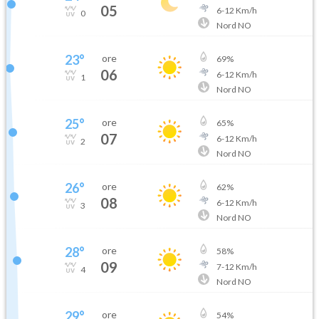
05
6
-
12
Km/h
0
Nord NO
23
°
ore
69
%
06
6
-
12
Km/h
1
Nord NO
25
°
ore
65
%
07
6
-
12
Km/h
2
Nord NO
26
°
ore
62
%
08
6
-
12
Km/h
3
Nord NO
28
°
ore
58
%
09
7
-
12
Km/h
4
Nord NO
29
°
ore
54
%