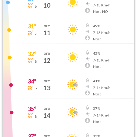
10
7
-
13
Km/h
6
Nord NO
31
°
ore
49
%
11
7
-
13
Km/h
7
Nord
32
°
ore
45
%
12
7
-
13
Km/h
8
Nord
34
°
ore
41
%
13
7
-
14
Km/h
9
Nord
35
°
ore
37
%
14
7
-
14
Km/h
8
Nord
37
°
ore
32
%