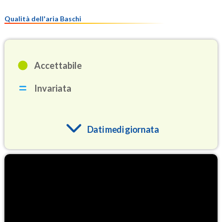
Qualità dell'aria Baschi
Accettabile
Invariata
Dati medi giornata
O3
84.7
(Ozono)
NO2
2.5
(Diossido di azoto)