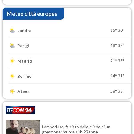
Meteo città europee
15°
30°
Londra
18°
32°
Parigi
21°
35°
Madrid
14°
31°
Berlino
28°
35°
Atene
Lampedusa, falciato dalle eliche di un
gommone: muore sub 29enne