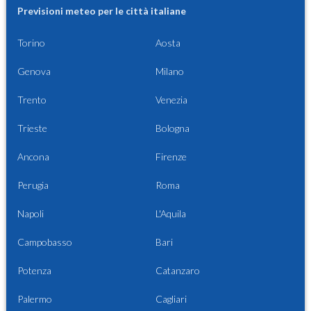
Previsioni meteo per le città italiane
Torino
Aosta
Genova
Milano
Trento
Venezia
Trieste
Bologna
Ancona
Firenze
Perugia
Roma
Napoli
L'Aquila
Campobasso
Bari
Potenza
Catanzaro
Palermo
Cagliari