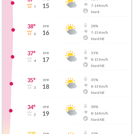
15
7
-
14
Km/h
7
Nord
38
°
ore
28
%
16
7
-
15
Km/h
6
Nord NE
37
°
ore
31
%
17
8
-
15
Km/h
4
Nord NE
35
°
ore
35
%
18
8
-
15
Km/h
3
Nord NE
34
°
ore
38
%
19
8
-
16
Km/h
2
Nord NE
32
°
ore
42
%