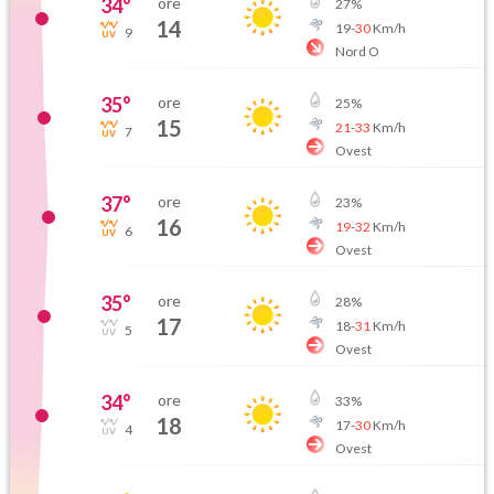
34
°
ore
27
%
14
19
-
30
Km/h
9
Nord O
35
°
ore
25
%
15
21
-
33
Km/h
7
Ovest
37
°
ore
23
%
16
19
-
32
Km/h
6
Ovest
35
°
ore
28
%
17
18
-
31
Km/h
5
Ovest
34
°
ore
33
%
18
17
-
30
Km/h
4
Ovest