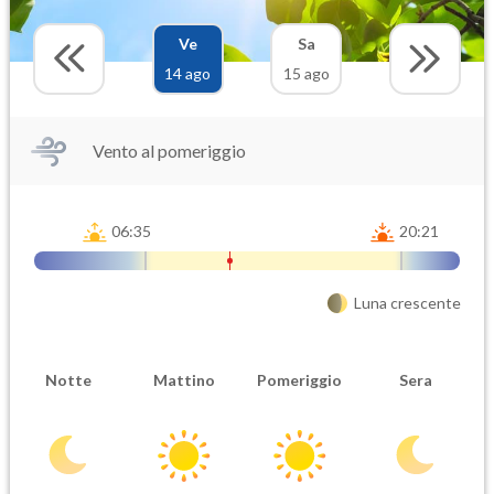
Ve
Sa
14 ago
15 ago
Vento al pomeriggio
06:35
20:21
Luna crescente
Notte
Mattino
Pomeriggio
Sera