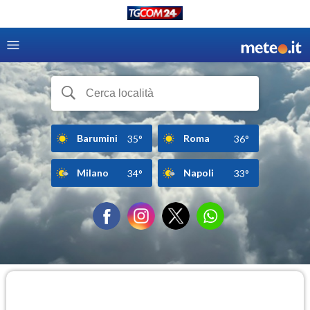
Barumini
Roma
35°
36°
Milano
Napoli
34°
33°