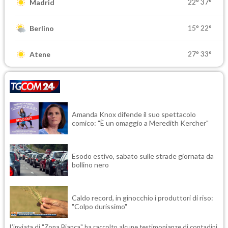
22°
37°
Madrid
15°
22°
Berlino
27°
33°
Atene
Amanda Knox difende il suo spettacolo
comico: "È un omaggio a Meredith Kercher"
Esodo estivo, sabato sulle strade giornata da
bollino nero
Caldo record, in ginocchio i produttori di riso:
"Colpo durissimo"
L’inviata di "Zona Bianca" ha raccolto alcune testimonianze di contadini