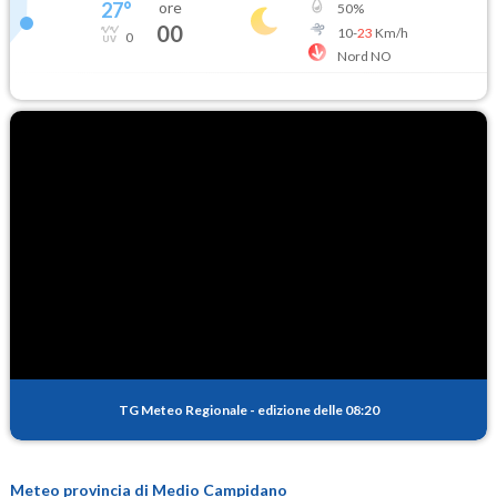
27
°
ore
50
%
00
10
-
23
Km/h
0
Nord NO
TG Meteo Regionale
-
edizione delle 08:20
Meteo provincia di Medio Campidano