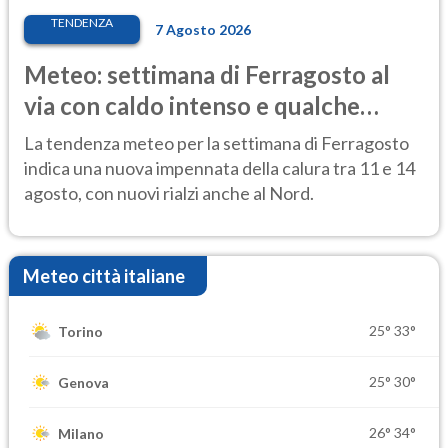
TENDENZA
7 Agosto 2026
Meteo: settimana di Ferragosto al
via con caldo intenso e qualche
temporale
La tendenza meteo per la settimana di Ferragosto
indica una nuova impennata della calura tra 11 e 14
agosto, con nuovi rialzi anche al Nord.
Meteo città italiane
25°
33°
Torino
25°
30°
Genova
26°
34°
Milano