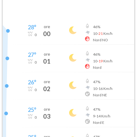
28
°
ore
46
%
00
10
-
21
Km/h
0
Nord NO
27
°
ore
46
%
01
10
-
19
Km/h
0
Nord
26
°
ore
47
%
02
10
-
16
Km/h
0
Nord NE
25
°
ore
47
%
03
9
-
14
Km/h
0
Nord E
ore
47
%