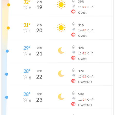
32
°
ore
39
%
19
15
-
29
Km/h
2
Ovest
31
°
ore
44
%
20
14
-
28
Km/h
1
Ovest
29
°
ore
49
%
21
13
-
26
Km/h
0
Ovest
28
°
ore
49
%
22
12
-
25
Km/h
0
Ovest NO
28
°
ore
50
%
23
11
-
24
Km/h
0
Ovest NO