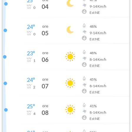
25
°
04
9
-
14
Km/h
0
Est NE
24
°
ore
48
%
05
9
-
14
Km/h
0
Est NE
23
°
ore
48
%
06
8
-
14
Km/h
1
Est NE
24
°
ore
45
%
07
8
-
14
Km/h
2
Est NE
25
°
ore
41
%
08
8
-
14
Km/h
4
Est NE