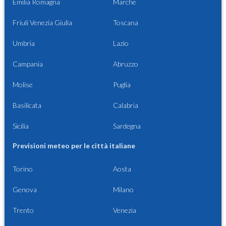
Emilia Romagna
Marche
Friuli Venezia Giulia
Toscana
Umbria
Lazio
Campania
Abruzzo
Molise
Puglia
Basilicata
Calabria
Sicilia
Sardegna
Previsioni meteo per le città italiane
Torino
Aosta
Genova
Milano
Trento
Venezia