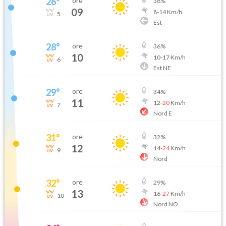
26
°
ore
38
%
09
8
-
14
Km/h
5
Est
28
°
ore
36
%
10
10
-
17
Km/h
6
Est NE
29
°
ore
34
%
11
12
-
20
Km/h
7
Nord E
31
°
ore
32
%
12
14
-
24
Km/h
9
Nord
32
°
ore
29
%
13
16
-
27
Km/h
10
Nord NO