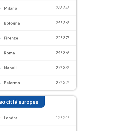
26°
34°
Milano
25°
36°
Bologna
22°
37°
Firenze
24°
36°
Roma
27°
33°
Napoli
27°
32°
Palermo
o città europee
12°
24°
Londra