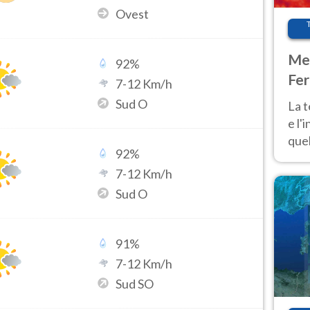
Ovest
Met
92
%
Fer
7
-
12
Km/h
pau
Sud O
La 
e l'
quel
92
%
Fer
7
-
12
Km/h
tem
Sud O
91
%
7
-
12
Km/h
Sud SO