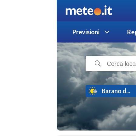
Previsioni
Reg
Barano d...