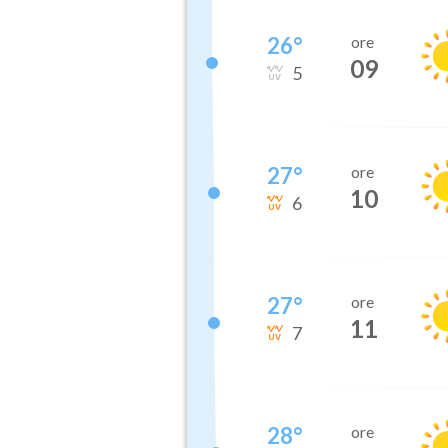
26
°
ore
09
5
27
°
ore
10
6
27
°
ore
11
7
28
°
ore