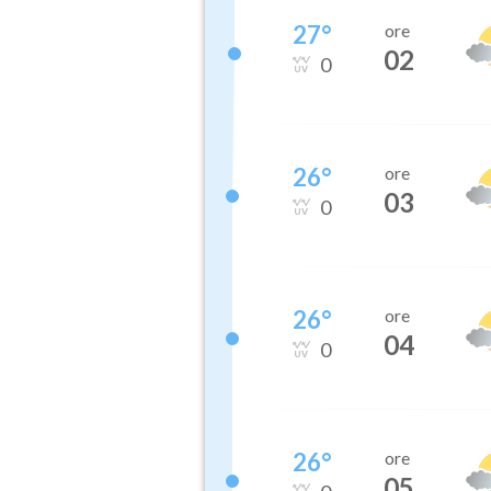
27
°
ore
02
0
26
°
ore
03
0
26
°
ore
04
0
26
°
ore
05