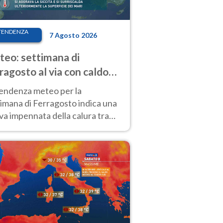
TENDENZA
7 Agosto 2026
eo: settimana di
ragosto al via con caldo
enso e qualche temporale
tendenza meteo per la
imana di Ferragosto indica una
a impennata della calura tra
 14 agosto, con nuovi rialzi
he al Nord.