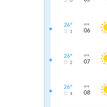
0
26
°
ore
06
1
26
°
ore
07
2
26
°
ore
08
4