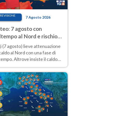
REVISIONE
7 Agosto 2026
eo: 7 agosto con
tempo al Nord e rischio
ifragi. Altrove caldo
 (7 agosto) lieve attenuazione
tremo
caldo al Nord con una fase di
empo. Altrove insiste il caldo
emo con picchi di 40°C. Le
isioni