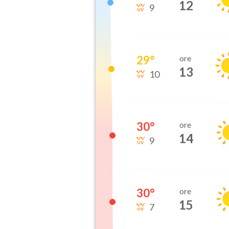
12
9
29
°
ore
13
10
30
°
ore
14
9
30
°
ore
15
7