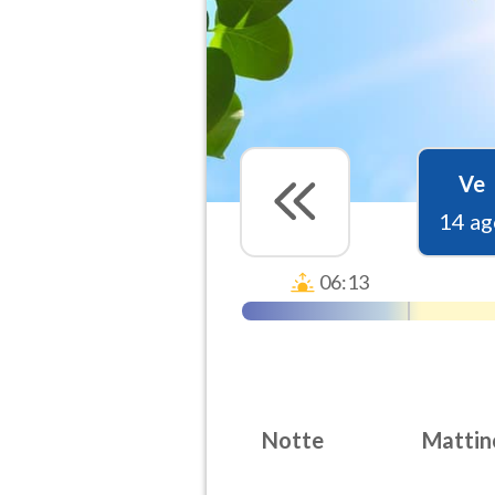
Ve
14 ag
06:13
Notte
Mattin