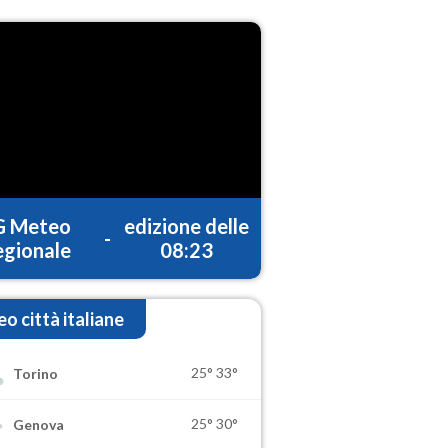
G Meteo
edizione delle
-
gionale
08:23
o città italiane
25°
33°
Torino
25°
30°
Genova