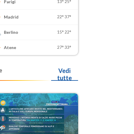
13°
25°
Parigi
22°
37°
Madrid
15°
22°
Berlino
27°
33°
Atene
e
Vedi
tutte