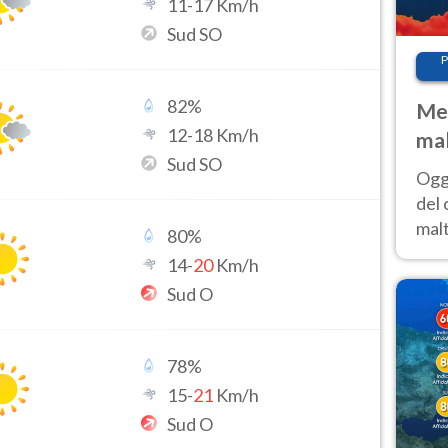
11
-
17
Km/h
Sud SO
P
82
%
Met
12
-
18
Km/h
mal
Sud SO
nub
Oggi
es
del 
malt
80
%
estr
14
-
20
Km/h
prev
Sud O
78
%
15
-
21
Km/h
Sud O