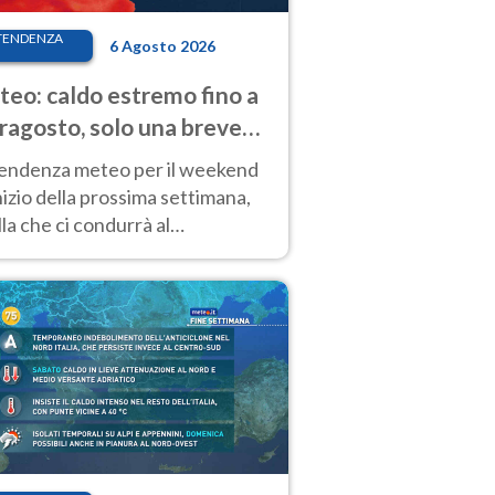
TENDENZA
6 Agosto 2026
eo: caldo estremo fino a
ragosto, solo una breve
sa. Ecco dove
tendenza meteo per il weekend
inizio della prossima settimana,
la che ci condurrà al
ragosto, vede ancora
perature molto elevate