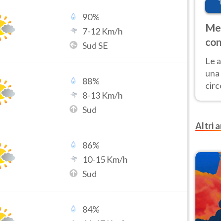
90
%
Met
7
-
12
Km/h
con
Sud SE
Le a
una 
88
%
cir
8
-
13
Km/h
del 
Sud
gior
Fer
Altri a
86
%
10
-
15
Km/h
Sud
84
%