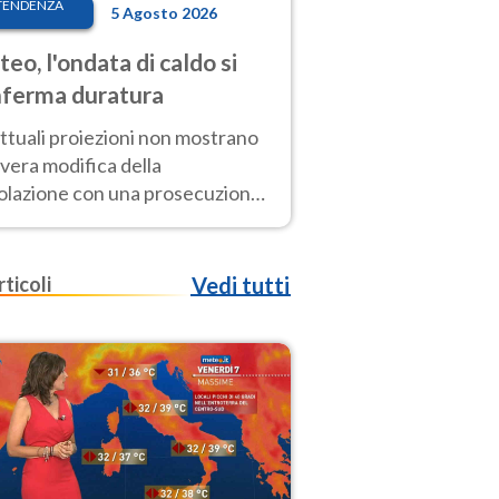
TENDENZA
5 Agosto 2026
eo, l'ondata di caldo si
ferma duratura
ttuali proiezioni non mostrano
vera modifica della
colazione con una prosecuzione
caldo fuori scala per molti
ni, compresa la settimana di
ragosto
rticoli
Vedi tutti