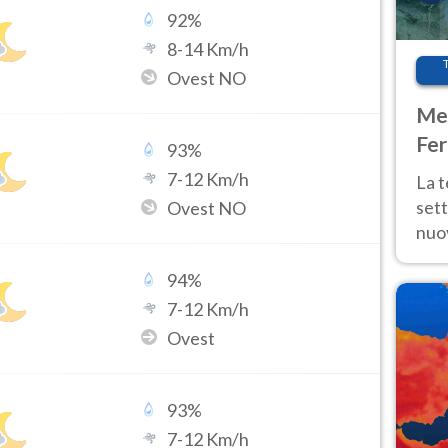
92
%
8
-
14
Km/h
Ovest NO
Met
Fer
93
%
int
7
-
12
Km/h
La 
sett
Ovest NO
nuov
11 e
94
%
anc
7
-
12
Km/h
Ovest
93
%
7
-
12
Km/h