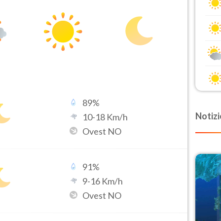
89
%
Notizi
10
-
18
Km/h
Ovest NO
91
%
9
-
16
Km/h
Ovest NO