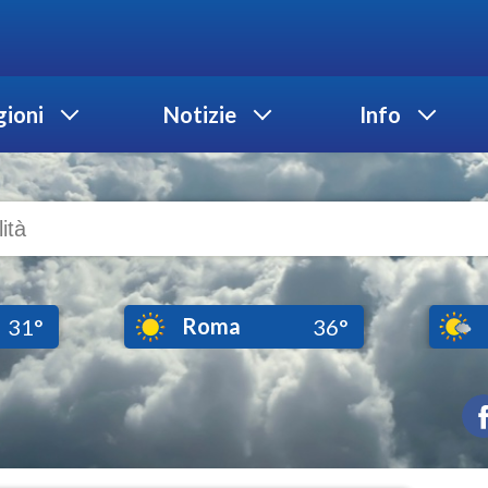
ioni
Notizie
Info
Roma
31°
36°