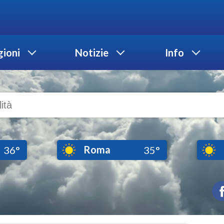
ioni
Notizie
Info
Roma
36°
35°