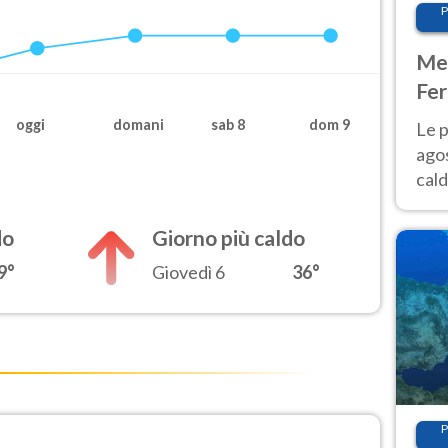
P
Met
Fer
Nor
oggi
domani
sab 8
dom 9
Le p
agos
cald
all'
Nor
do
Giorno più caldo
9°
Giovedì 6
36°
P