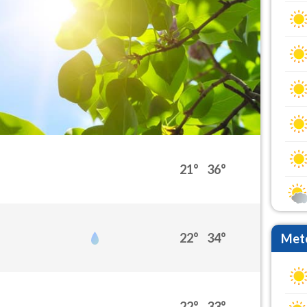
21°
36°
22°
34°
Mete
22°
33°