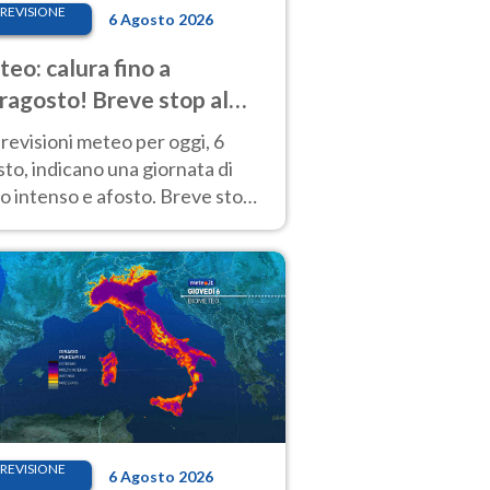
REVISIONE
6 Agosto 2026
eo: calura fino a
ragosto! Breve stop al
d tra 7 e 9 agosto
revisioni meteo per oggi, 6
to, indicano una giornata di
o intenso e afosto. Breve stop
Anticiclone solo sulle regioni del
d.
REVISIONE
6 Agosto 2026