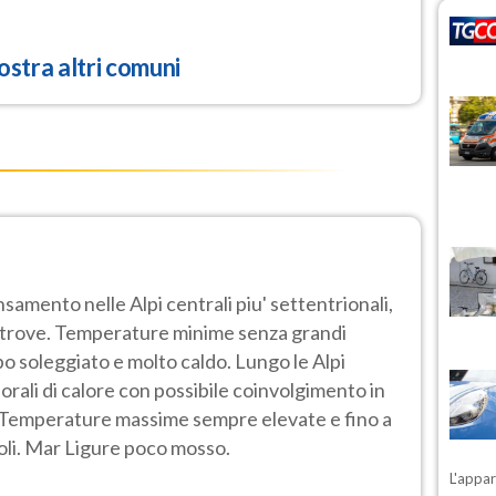
stra altri comuni
samento nelle Alpi centrali piu' settentrionali,
ltrove. Temperature minime senza grandi
o soleggiato e molto caldo. Lungo le Alpi
porali di calore con possibile coinvolgimento in
. Temperature massime sempre elevate e fino a
oli. Mar Ligure poco mosso.
L'appa