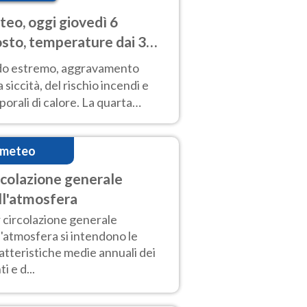
eo, oggi giovedì 6
sto, temperature dai 33
40 gradi
do estremo, aggravamento
a siccità, del rischio incendi e
orali di calore. La quarta
nsa ondata di calore non dà
gua e durerà fino Ferragosto
imeteo
rcolazione generale
ll'atmosfera
 circolazione generale
l'atmosfera si intendono le
atteristiche medie annuali dei
i e d...