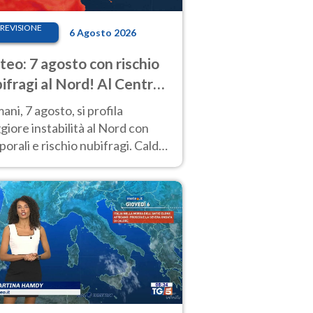
REVISIONE
6 Agosto 2026
eo: 7 agosto con rischio
ifragi al Nord! Al Centro-
 caldo estremo
ni, 7 agosto, si profila
iore instabilità al Nord con
orali e rischio nubifragi. Caldo
pre estremo al Centro-Sud. Le
isioni.