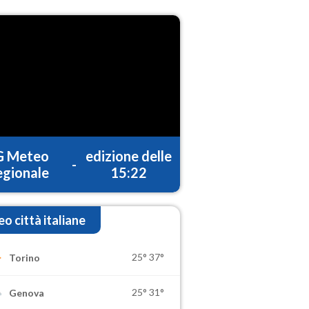
G Meteo
edizione delle
-
gionale
15:22
o città italiane
25°
37°
Torino
25°
31°
Genova