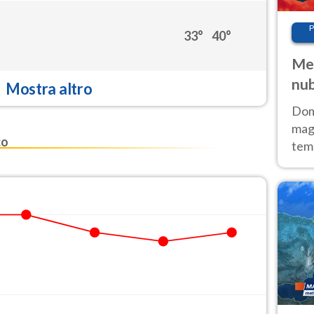
P
33°
40°
Met
nub
Mostra altro
Sud
Doma
magg
co
temp
sem
prev