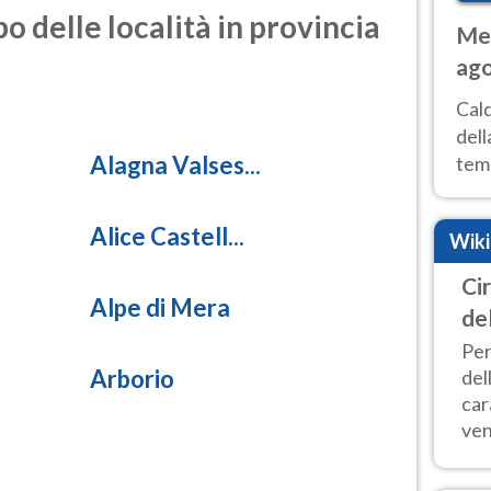
o delle località in provincia
Met
ago
ai 
Cal
dell
Alagna Valses...
temp
inte
tre
Alice Castell...
Wik
Ci
Alpe di Mera
de
Per
Arborio
del
car
vent