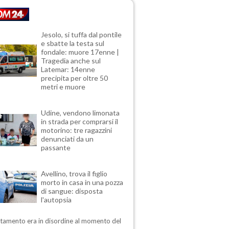
Jesolo, si tuffa dal pontile
e sbatte la testa sul
fondale: muore 17enne |
Tragedia anche sul
Latemar: 14enne
precipita per oltre 50
metri e muore
Udine, vendono limonata
in strada per comprarsi il
motorino: tre ragazzini
denunciati da un
passante
Avellino, trova il figlio
morto in casa in una pozza
di sangue: disposta
l'autopsia
rtamento era in disordine al momento del