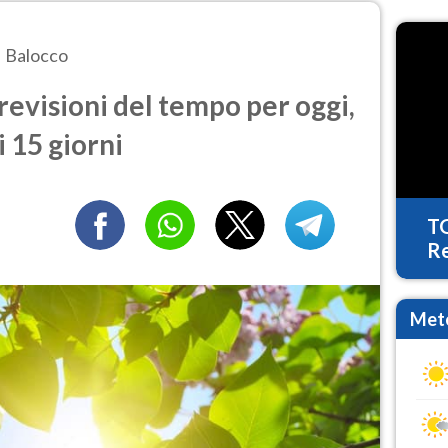
Balocco
evisioni del tempo per oggi,
 15 giorni
T
Re
Mete