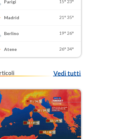
15°
23°
Parigi
21°
35°
Madrid
19°
26°
Berlino
26°
34°
Atene
rticoli
Vedi tutti