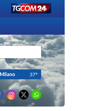
Milano
37°