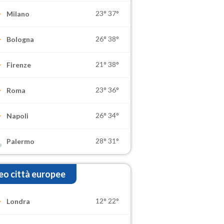
23°
37°
Milano
26°
38°
Bologna
21°
38°
Firenze
23°
36°
Roma
26°
34°
Napoli
28°
31°
Palermo
o città europee
12°
22°
Londra