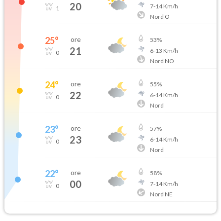
20
7
-
14
Km/h
1
Nord O
25
°
ore
53
%
21
6
-
13
Km/h
0
Nord NO
24
°
ore
55
%
22
6
-
14
Km/h
0
Nord
23
°
ore
57
%
23
6
-
14
Km/h
0
Nord
22
°
ore
58
%
00
7
-
14
Km/h
0
Nord NE