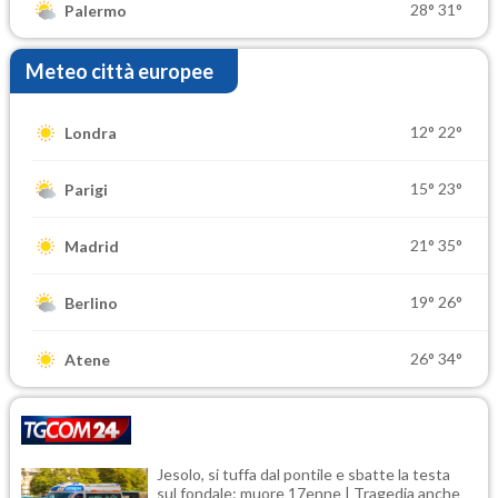
28°
31°
Palermo
Meteo città europee
12°
22°
Londra
15°
23°
Parigi
21°
35°
Madrid
19°
26°
Berlino
26°
34°
Atene
Jesolo, si tuffa dal pontile e sbatte la testa
sul fondale: muore 17enne | Tragedia anche