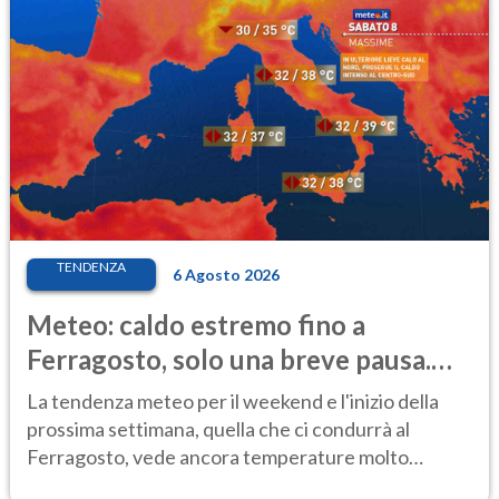
TENDENZA
6 Agosto 2026
Meteo: caldo estremo fino a
Ferragosto, solo una breve pausa.
Ecco dove
La tendenza meteo per il weekend e l'inizio della
prossima settimana, quella che ci condurrà al
Ferragosto, vede ancora temperature molto
elevate