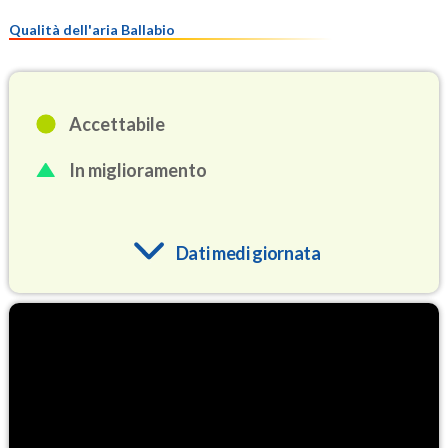
Qualità dell'aria Ballabio
Accettabile
In miglioramento
Dati medi giornata
O3
93.4
(Ozono)
NO2
2.9
(Diossido di azoto)