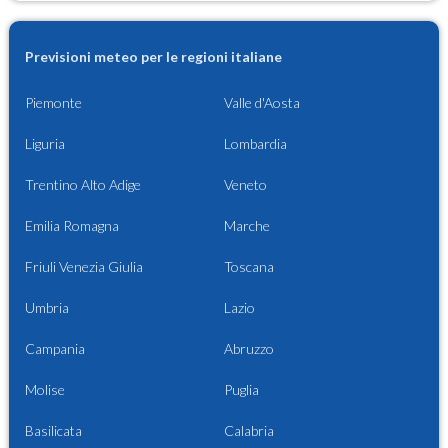
Previsioni meteo per le regioni italiane
Piemonte
Valle d'Aosta
Liguria
Lombardia
Trentino Alto Adige
Veneto
Emilia Romagna
Marche
Friuli Venezia Giulia
Toscana
Umbria
Lazio
Campania
Abruzzo
Molise
Puglia
Basilicata
Calabria