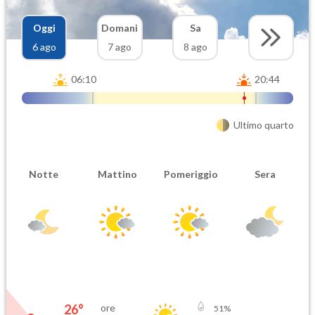
Oggi
Domani
Sa
6 ago
7 ago
8 ago
06:10
20:44
Ultimo quarto
Notte
Mattino
Pomeriggio
Sera
26
°
ore
51
%