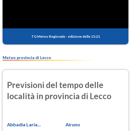
SO2
0.7
(Anidride solforosa)
PM10
25.2
(Materia particolata)
TG Meteo Regionale
-
edizione delle 15:21
PM25
11.6
(Materia particolata)
Meteo provincia di Lecco
Previsioni del tempo delle
località in provincia di Lecco
Abbadia Laria...
Airuno