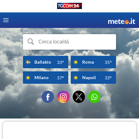
Ballabio
Roma
33°
35°
Milano
Napoli
37°
33°