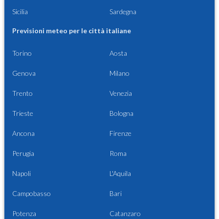
Sicilia
Sardegna
Previsioni meteo per le città italiane
Torino
Aosta
Genova
Milano
Trento
Venezia
Trieste
Bologna
Ancona
Firenze
Perugia
Roma
Napoli
L'Aquila
Campobasso
Bari
Potenza
Catanzaro