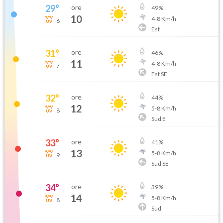
29
°
ore
49
%
10
4
-
8
Km/h
6
Est
31
°
ore
46
%
11
4
-
8
Km/h
7
Est SE
32
°
ore
44
%
12
5
-
8
Km/h
8
Sud E
33
°
ore
41
%
13
5
-
8
Km/h
9
Sud SE
34
°
ore
39
%
14
5
-
8
Km/h
8
Sud