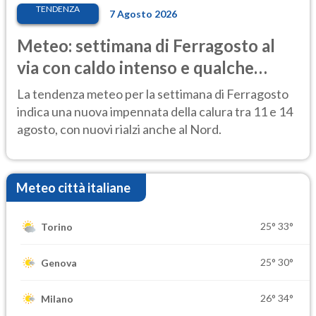
TENDENZA
7 Agosto 2026
Meteo: settimana di Ferragosto al
via con caldo intenso e qualche
temporale
La tendenza meteo per la settimana di Ferragosto
indica una nuova impennata della calura tra 11 e 14
agosto, con nuovi rialzi anche al Nord.
Meteo città italiane
25°
33°
Torino
25°
30°
Genova
26°
34°
Milano