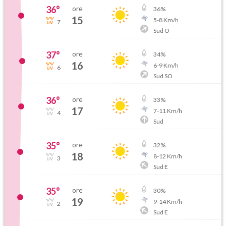
36
°
ore
36
%
15
5
-
8
Km/h
7
Sud O
37
°
ore
34
%
16
6
-
9
Km/h
6
Sud SO
36
°
ore
33
%
17
7
-
11
Km/h
4
Sud
35
°
ore
32
%
18
8
-
12
Km/h
3
Sud E
35
°
ore
30
%
19
9
-
14
Km/h
2
Sud E