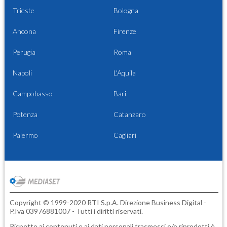
Trieste
Bologna
Ancona
Firenze
Perugia
Roma
Napoli
L'Aquila
Campobasso
Bari
Potenza
Catanzaro
Palermo
Cagliari
Copyright © 1999-2020 RTI S.p.A. Direzione Business Digital -
P.Iva 03976881007 - Tutti i diritti riservati.
Rispetto ai contenuti e ai dati personali trasmessi e/o riprodotti è