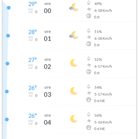
29
°
ore
49
%
00
6
-
18
Km/h
0
Est
28
°
ore
51
%
01
6
-
18
Km/h
0
Est
27
°
ore
52
%
02
6
-
17
Km/h
0
Est
26
°
ore
54
%
03
5
-
17
Km/h
0
Est NE
26
°
ore
56
%
04
5
-
16
Km/h
0
Est NE