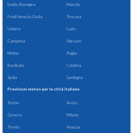
Emilia Romagna
Marche
Friuli Venezia Giulia
Toscana
Umbria
Lazio
Campania
Abruzzo
Molise
Puglia
Basilicata
Calabria
Sicilia
Sardegna
Previsioni meteo per le città italiane
Torino
Aosta
Genova
Milano
Trento
Venezia