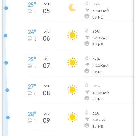
25
°
ore
58
%
05
5
-
14
Km/h
0
Est NE
24
°
ore
60
%
06
5
-
13
Km/h
1
Est NE
25
°
ore
57
%
07
4
-
11
Km/h
2
Est NE
27
°
ore
54
%
08
4
-
10
Km/h
3
Est NE
28
°
ore
51
%
09
4
-
9
Km/h
4
Est NE