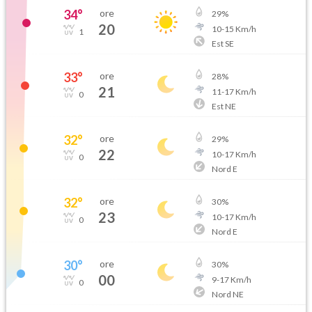
34
°
ore
29
%
20
10
-
15
Km/h
1
Est SE
33
°
ore
28
%
21
11
-
17
Km/h
0
Est NE
32
°
ore
29
%
22
10
-
17
Km/h
0
Nord E
32
°
ore
30
%
23
10
-
17
Km/h
0
Nord E
30
°
ore
30
%
00
9
-
17
Km/h
0
Nord NE