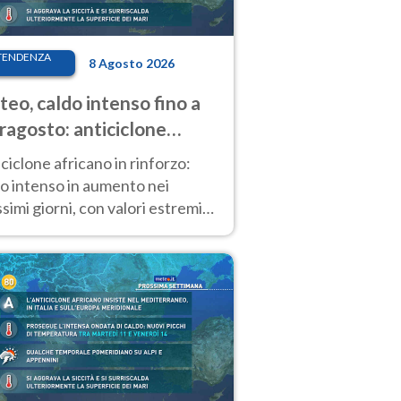
TENDENZA
8 Agosto 2026
eo, caldo intenso fino a
ragosto: anticiclone
icano ancora
ciclone africano in rinforzo:
tagonista
o intenso in aumento nei
simi giorni, con valori estremi
so Ferragosto su gran parte
alia