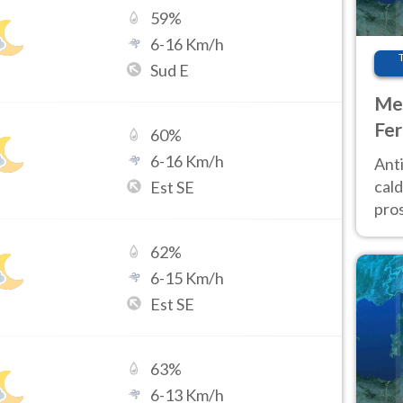
59
%
6
-
16
Km/h
Sud E
Met
Fer
60
%
afr
6
-
16
Km/h
Anti
pro
cald
Est SE
pros
ver
62
%
d’It
6
-
15
Km/h
Est SE
63
%
6
-
13
Km/h