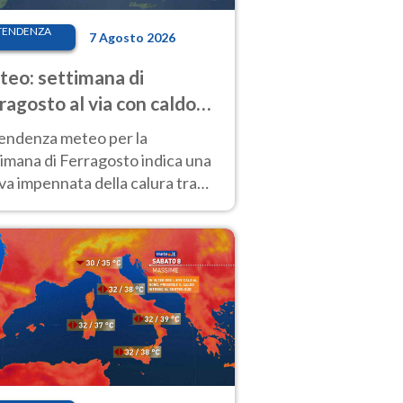
TENDENZA
7 Agosto 2026
eo: settimana di
ragosto al via con caldo
enso e qualche temporale
tendenza meteo per la
imana di Ferragosto indica una
a impennata della calura tra
 14 agosto, con nuovi rialzi
he al Nord.