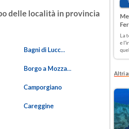
1.2
i azoto)
o delle località in provincia
Met
0.5
Fer
olforosa)
pau
La 
14.3
e l'
rticolata)
Bagni di Lucc...
quel
Fer
8.4
rticolata)
tem
Borgo a Mozza...
Altri a
Camporgiano
Careggine