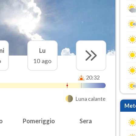
ni
Lu
o
10 ago
20:32
Luna calante
Mete
o
Pomeriggio
Sera