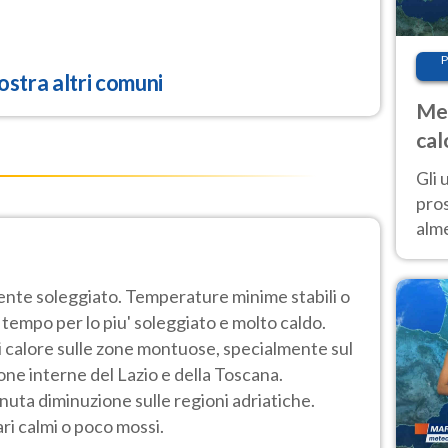
P
stra altri comuni
Met
cal
sem
Gli 
pros
alm
con
inte
nte soleggiato. Temperature minime stabili o
set
 tempo per lo piu' soleggiato e molto caldo.
i di calore sulle zone montuose, specialmente sul
zone interne del Lazio e della Toscana.
ta diminuzione sulle regioni adriatiche.
ri calmi o poco mossi.