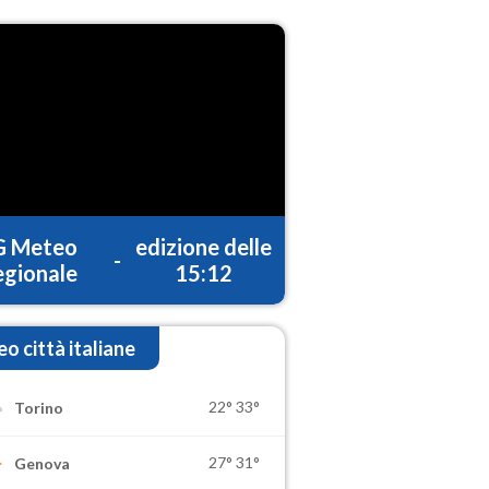
G Meteo
edizione delle
-
gionale
15:12
o città italiane
22°
33°
Torino
27°
31°
Genova