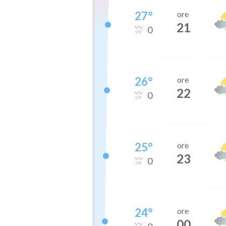
27
°
ore
21
0
26
°
ore
22
0
25
°
ore
23
0
24
°
ore
00