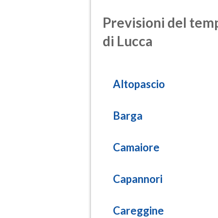
(Diossido d
Previsioni del temp
SO2
di Lucca
(Anidride s
PM10
(Materia pa
Altopascio
PM25
(Materia pa
Barga
Camaiore
Capannori
Careggine