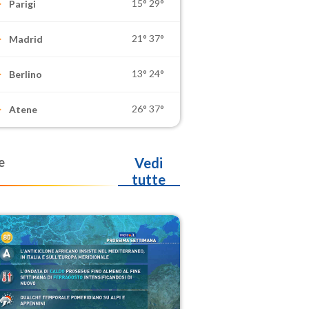
15°
29°
Parigi
21°
37°
Madrid
13°
24°
Berlino
26°
37°
Atene
e
Vedi
tutte