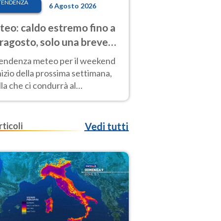
TENDENZA
6 Agosto 2026
eo: caldo estremo fino a
ragosto, solo una breve
sa. Ecco dove
tendenza meteo per il weekend
inizio della prossima settimana,
la che ci condurrà al
ragosto, vede ancora
perature molto elevate
rticoli
Vedi tutti