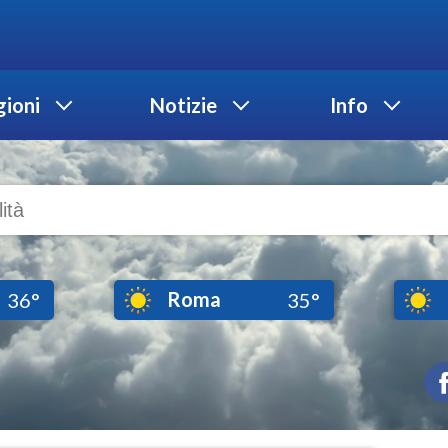
ioni
Notizie
Info
Roma
36°
35°