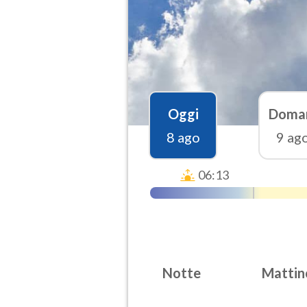
Oggi
Doma
8 ago
9 ag
06:13
Notte
Mattin