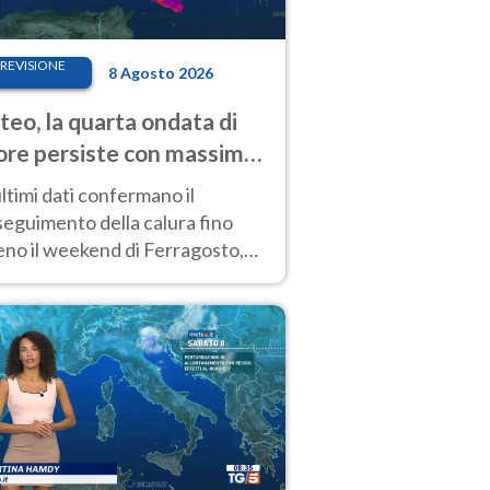
REVISIONE
8 Agosto 2026
eo, la quarta ondata di
ore persiste con massime
pre molto elevate
ultimi dati confermano il
eguimento della calura fino
eno il weekend di Ferragosto,
 tendenza a una nuova
nsificazione prossima
timana