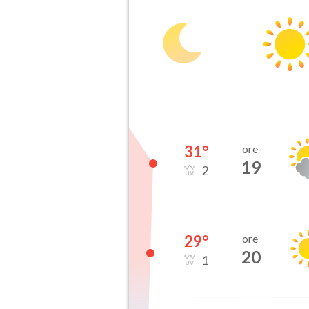
31
°
ore
19
2
29
°
ore
20
1