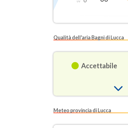
0
Qualità dell'aria Bagni di Lucca
Accettabile
O3
Meteo provincia di Lucca
(Ozono)
NO2