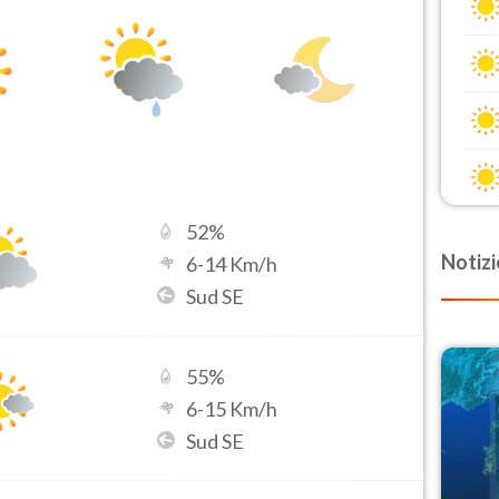
52
%
Notizi
6
-
14
Km/h
Sud SE
55
%
6
-
15
Km/h
Sud SE