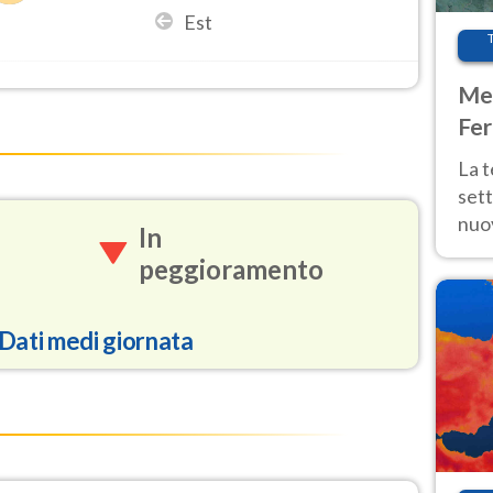
Est
Met
Fer
int
La 
sett
nuov
In
11 e
peggioramento
anc
Dati medi giornata
86.3