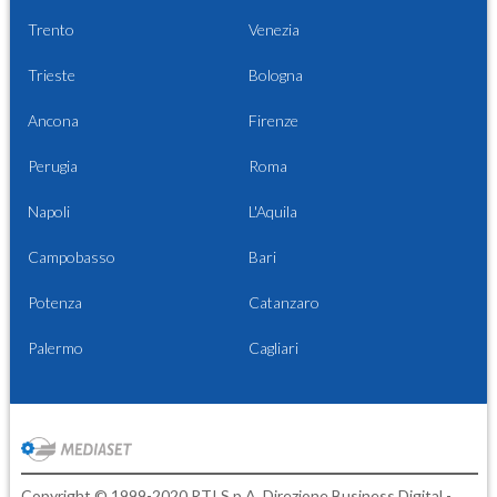
Trento
Venezia
Trieste
Bologna
Ancona
Firenze
Perugia
Roma
Napoli
L'Aquila
Campobasso
Bari
Potenza
Catanzaro
Palermo
Cagliari
Copyright © 1999-2020 RTI S.p.A. Direzione Business Digital -