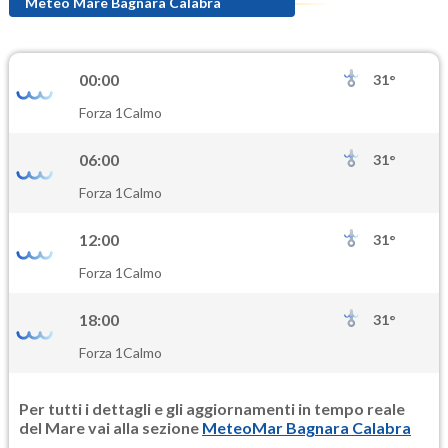
94.8
(Ozono)
Meteo Mare Bagnara Calabra
NO2
1.9
(Diossido di azoto)
00:00
31°
SO2
Forza 1
Calmo
1.3
(Anidride solforosa)
06:00
31°
PM10
Forza 1
Calmo
23.0
(Materia particolata)
12:00
31°
PM25
Forza 1
Calmo
16.3
(Materia particolata)
18:00
31°
Forza 1
Calmo
Per tutti i dettagli e gli aggiornamenti in tempo reale
del Mare vai alla sezione
MeteoMar Bagnara Calabra