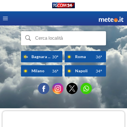
Bagnara ...
Roma
30°
36°
Milano
Napoli
36°
34°