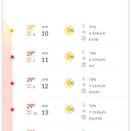
08-10T
08-10T
28
°
ore
75
%
10
6
-
10
Km/h
6
Est SE
29
°
ore
74
%
11
6
-
10
Km/h
7
Est
29
°
ore
74
%
12
7
-
11
Km/h
9
Nord E
29
°
ore
73
%
13
7
-
11
Km/h
10
Nord NE