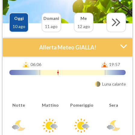
Oggi
Domani
Me
10 ago
11 ago
12 ago
Allerta Meteo GIALLA!
06:06
19:57
Luna calante
Notte
Mattino
Pomeriggio
Sera
Attendibilità
Urgenza
Probabile
Ordinaria
Orario inizio
Ora fine