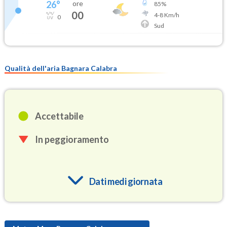
26
°
ore
85
%
00
4
-
8
Km/h
0
Sud
Qualità dell'aria Bagnara Calabra
Accettabile
In peggioramento
Dati medi giornata
O3