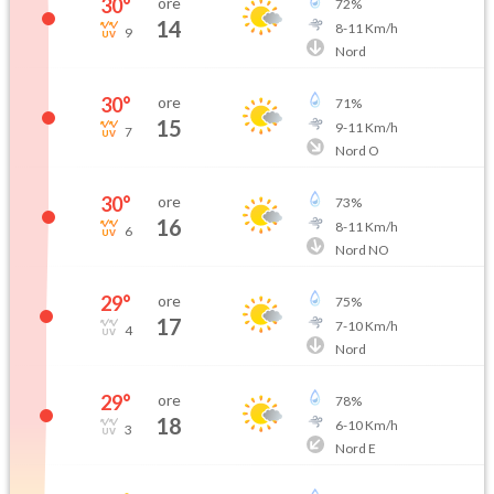
30
°
ore
72
%
14
8
-
11
Km/h
9
Nord
30
°
ore
71
%
15
9
-
11
Km/h
7
Nord O
30
°
ore
73
%
16
8
-
11
Km/h
6
Nord NO
29
°
ore
75
%
17
7
-
10
Km/h
4
Nord
29
°
ore
78
%
18
6
-
10
Km/h
3
Nord E