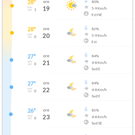
28
°
ore
80
%
19
5
-
9
Km/h
1
Est NE
28
°
ore
82
%
20
5
-
9
Km/h
0
Est
27
°
ore
84
%
21
4
-
8
Km/h
0
Sud E
27
°
ore
84
%
22
4
-
8
Km/h
0
Sud E
26
°
ore
85
%
23
4
-
8
Km/h
0
Sud SE