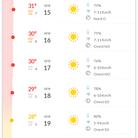
31
°
ore
73
%
15
7
-
11
Km/h
7
Nord O
30
°
ore
75
%
16
7
-
11
Km/h
6
Ovest NO
30
°
ore
76
%
17
6
-
10
Km/h
4
Ovest NO
29
°
ore
78
%
18
6
-
10
Km/h
3
Ovest SO
28
°
ore
80
%
19
5
-
9
Km/h
1
Ovest SO