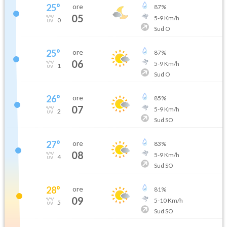
25
°
ore
87
%
05
5
-
9
Km/h
0
Sud O
25
°
ore
87
%
06
5
-
9
Km/h
1
Sud O
26
°
ore
85
%
07
5
-
9
Km/h
2
Sud SO
27
°
ore
83
%
08
5
-
9
Km/h
4
Sud SO
28
°
ore
81
%
09
5
-
10
Km/h
5
Sud SO