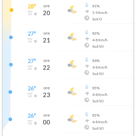
28
°
ore
81
%
20
5
-
9
Km/h
0
Sud O
27
°
ore
83
%
21
4
-
8
Km/h
0
Sud SO
27
°
ore
84
%
22
4
-
8
Km/h
0
Sud SO
26
°
ore
85
%
23
4
-
8
Km/h
0
Sud SO
26
°
ore
85
%
00
4
-
8
Km/h
0
Sud SO