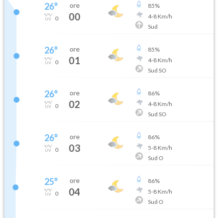
26
°
ore
85
%
00
4
-
8
Km/h
0
Sud
26
°
ore
85
%
01
4
-
8
Km/h
0
Sud SO
26
°
ore
86
%
02
4
-
8
Km/h
0
Sud SO
26
°
ore
86
%
03
5
-
8
Km/h
0
Sud O
25
°
ore
86
%
04
5
-
8
Km/h
0
Sud O