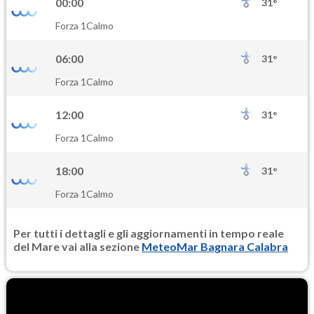
00:00
31°
SO2
Forza 1
Calmo
0.8
(Anidride solforosa)
06:00
31°
PM10
Forza 1
Calmo
21.8
(Materia particolata)
12:00
31°
PM25
Forza 1
Calmo
16.1
(Materia particolata)
18:00
31°
Forza 1
Calmo
Per tutti i dettagli e gli aggiornamenti in tempo reale
del Mare vai alla sezione
MeteoMar Bagnara Calabra