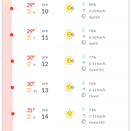
29
°
ore
80
%
10
5
-
10
Km/h
6
Sud SO
29
°
ore
78
%
11
6
-
10
Km/h
7
Sud O
30
°
ore
77
%
12
6
-
11
Km/h
9
Ovest SO
30
°
ore
76
%
13
6
-
11
Km/h
10
Ovest
31
°
ore
74
%
14
7
-
11
Km/h
9
Ovest NO