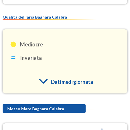
Qualità dell'aria Bagnara Calabra
Mediocre
Invariata
Dati medi giornata
O3
97.4
(Ozono)
Meteo Mare Bagnara Calabra
NO2
2.0
(Diossido di azoto)