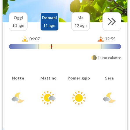
Oggi
Domani
Me
10 ago
11 ago
12 ago
06:07
19:55
Luna calante
Notte
Mattino
Pomeriggio
Sera