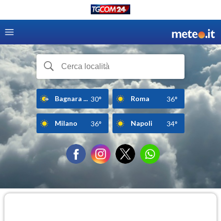
Bagnara ...
Roma
30°
36°
Milano
Napoli
36°
34°