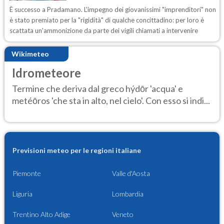
È successo a Pradamano. L'impegno dei giovanissimi "imprenditori" non
è stato premiato per la "rigidità" di qualche concittadino: per loro è
scattata un'ammonizione da parte dei vigili chiamati a intervenire
Wikimeteo
Idrometeore
Termine che deriva dal greco hýdōr 'acqua' e
metéōros 'che sta in alto, nel cielo'. Con esso si indi...
Previsioni meteo per le regioni italiane
Piemonte
Valle d'Aosta
Liguria
Lombardia
Trentino Alto Adige
Veneto