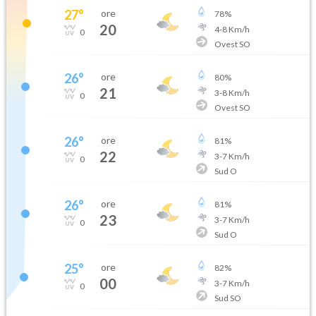
27
°
ore
78
%
20
4
-
8
Km/h
0
Ovest SO
26
°
ore
80
%
21
3
-
8
Km/h
0
Ovest SO
26
°
ore
81
%
22
3
-
7
Km/h
0
Sud O
26
°
ore
81
%
23
3
-
7
Km/h
0
Sud O
25
°
ore
82
%
00
3
-
7
Km/h
0
Sud SO