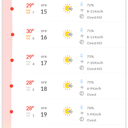
29
°
ore
72
%
15
8
-
11
Km/h
7
Ovest NO
30
°
ore
71
%
16
8
-
11
Km/h
6
Ovest NO
29
°
ore
73
%
17
7
-
10
Km/h
4
Ovest NO
28
°
ore
75
%
18
6
-
9
Km/h
3
Ovest
28
°
ore
76
%
19
5
-
9
Km/h
1
Ovest