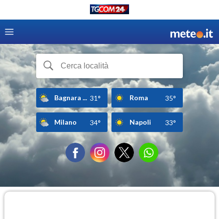
Bagnara ...
Roma
31°
35°
Milano
Napoli
34°
33°