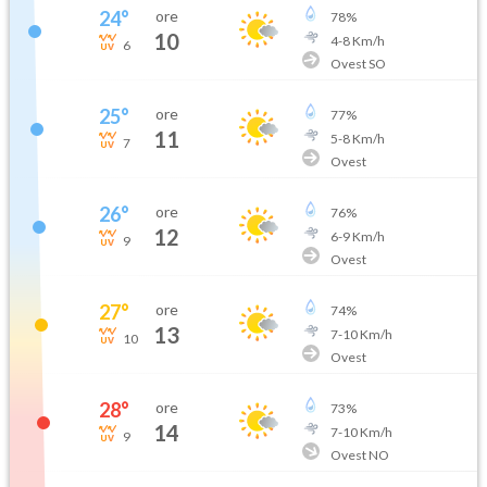
24
°
ore
78
%
10
4
-
8
Km/h
6
Ovest SO
25
°
ore
77
%
11
5
-
8
Km/h
7
Ovest
26
°
ore
76
%
12
6
-
9
Km/h
9
Ovest
27
°
ore
74
%
13
7
-
10
Km/h
10
Ovest
28
°
ore
73
%
14
7
-
10
Km/h
9
Ovest NO