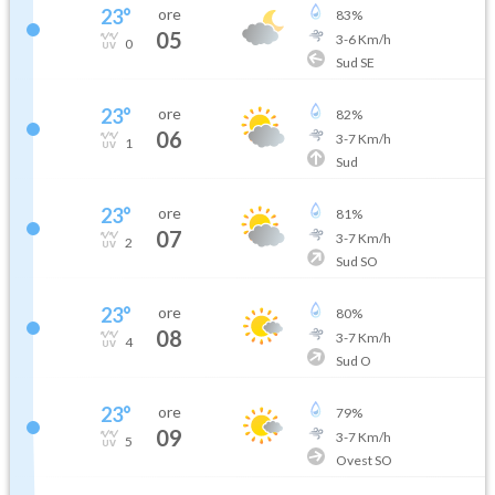
23
°
ore
83
%
05
3
-
6
Km/h
0
Sud SE
23
°
ore
82
%
06
3
-
7
Km/h
1
Sud
23
°
ore
81
%
07
3
-
7
Km/h
2
Sud SO
23
°
ore
80
%
08
3
-
7
Km/h
4
Sud O
23
°
ore
79
%
09
3
-
7
Km/h
5
Ovest SO