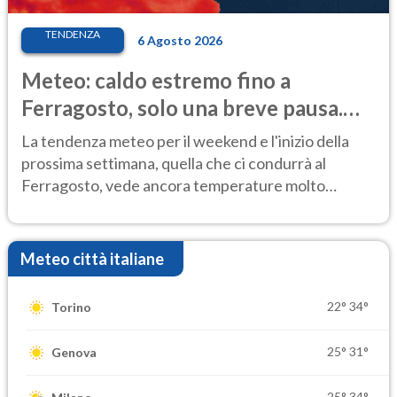
TENDENZA
6 Agosto 2026
Meteo: caldo estremo fino a
Ferragosto, solo una breve pausa.
Ecco dove
La tendenza meteo per il weekend e l'inizio della
prossima settimana, quella che ci condurrà al
Ferragosto, vede ancora temperature molto
elevate
Meteo città italiane
22°
34°
Torino
25°
31°
Genova
25°
34°