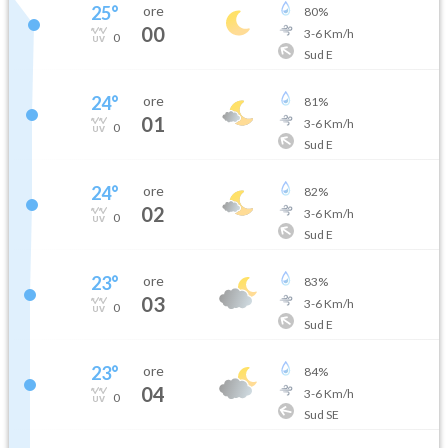
25
°
ore
80
%
00
3
-
6
Km/h
0
Sud E
24
°
ore
81
%
01
3
-
6
Km/h
0
Sud E
24
°
ore
82
%
02
3
-
6
Km/h
0
Sud E
23
°
ore
83
%
03
3
-
6
Km/h
0
Sud E
23
°
ore
84
%
04
3
-
6
Km/h
0
Sud SE