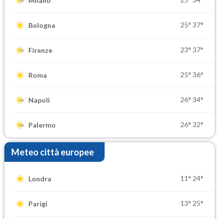
Milano
25°
37°
Bologna
23°
37°
Firenze
25°
36°
Roma
26°
34°
Napoli
26°
32°
Palermo
Meteo città europee
11°
24°
Londra
13°
25°
Parigi