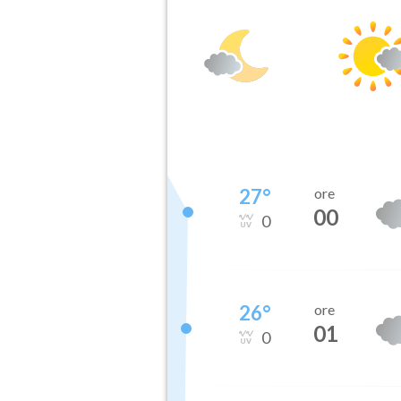
27
°
ore
00
0
26
°
ore
01
0