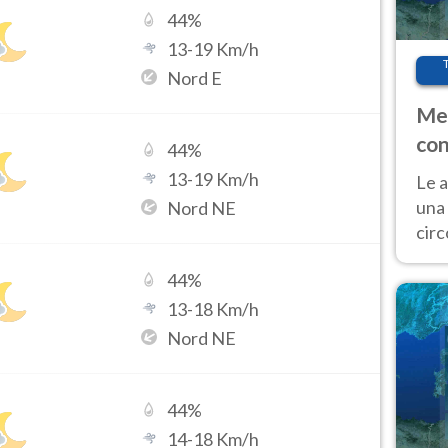
44
%
13
-
19
Km/h
Nord E
Met
con
44
%
13
-
19
Km/h
Le a
una 
Nord NE
cir
del 
44
%
gior
Fer
13
-
18
Km/h
Nord NE
44
%
14
-
18
Km/h