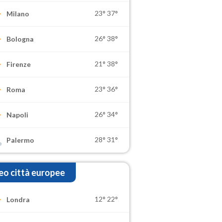
23°
37°
Milano
26°
38°
Bologna
21°
38°
Firenze
23°
36°
Roma
26°
34°
Napoli
28°
31°
Palermo
o città europee
12°
22°
Londra