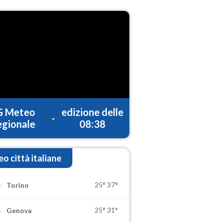
G Meteo
edizione delle
-
gionale
08:38
o città italiane
25°
37°
Torino
25°
31°
Genova