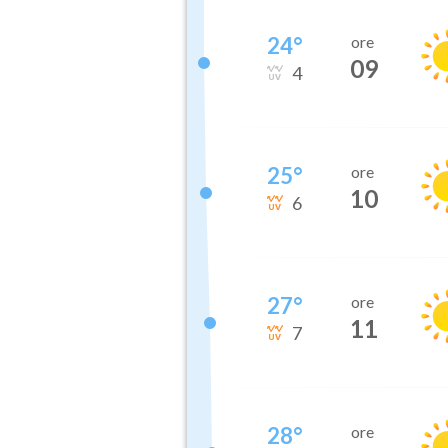
24
°
ore
09
4
25
°
ore
10
6
27
°
ore
11
7
28
°
ore