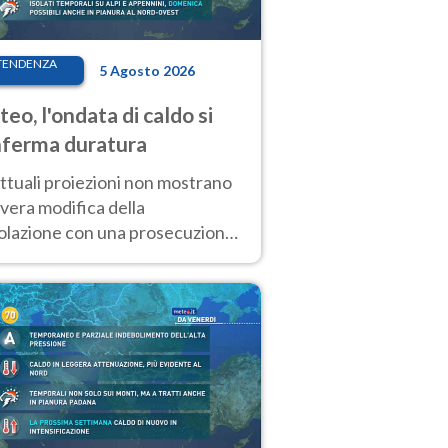
TENDENZA
5 Agosto 2026
eo, l'ondata di caldo si
ferma duratura
ttuali proiezioni non mostrano
vera modifica della
colazione con una prosecuzione
caldo fuori scala per molti
ni, compresa la settimana di
ragosto