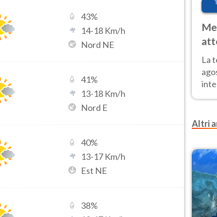
43
%
Met
14
-
18
Km/h
att
Nord NE
Nor
La 
ago
41
%
inte
13
-
18
Km/h
parz
Nord E
e il
Altri a
40
%
13
-
17
Km/h
Est NE
38
%