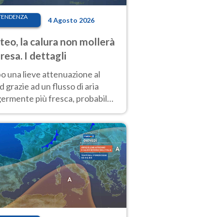
TENDENZA
4 Agosto 2026
eo, la calura non mollerà
presa. I dettagli
o una lieve attenuazione al
 grazie ad un flusso di aria
germente più fresca, probabile
o rinforzo dell’anticiclone
icano entro Ferragosto