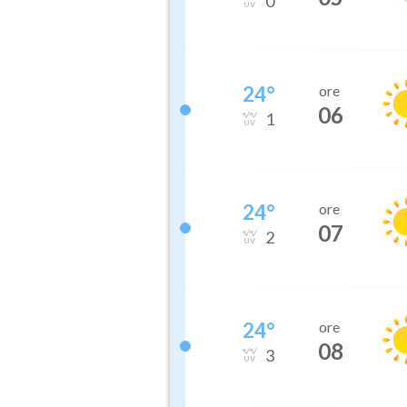
0
24
°
ore
06
1
24
°
ore
07
2
24
°
ore
08
3