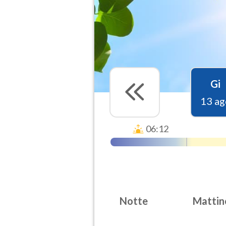
Gi
13 ag
06:12
Notte
Mattin