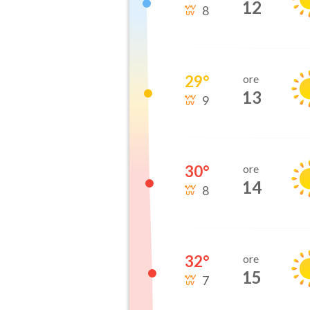
12
8
29
°
ore
13
9
30
°
ore
14
8
32
°
ore
15
7