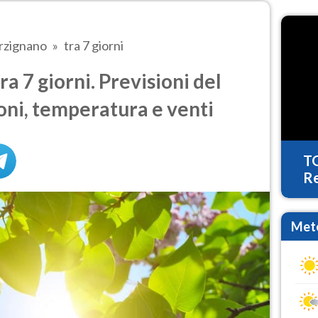
rzignano
tra 7 giorni
a 7 giorni. Previsioni del
oni, temperatura e venti
T
Re
Mete