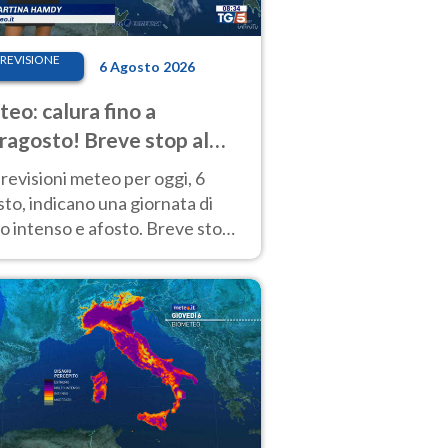
REVISIONE
6 Agosto 2026
eo: calura fino a
ragosto! Breve stop al
d tra 7 e 9 agosto
revisioni meteo per oggi, 6
to, indicano una giornata di
o intenso e afosto. Breve stop
Anticiclone solo sulle regioni del
d.