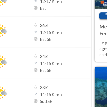
12
-
17
Km/h
Est
P
36
%
Met
12
-
16
Km/h
Fer
Est SE
Nor
Le p
agos
cald
34
%
all'
11
-
16
Km/h
Nor
Est SE
33
%
11
-
16
Km/h
Sud SE