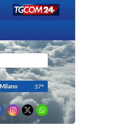
Milano
37°