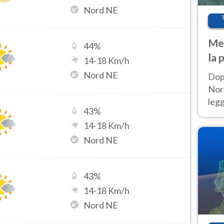
Nord NE
Met
44
%
la 
14
-
18
Km/h
Nord NE
Dop
Nord
leg
43
%
nuov
14
-
18
Km/h
afr
Nord NE
43
%
14
-
18
Km/h
Nord NE