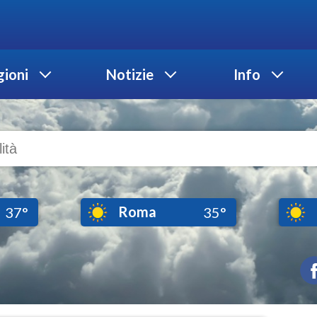
ioni
Notizie
Info
Roma
37°
35°