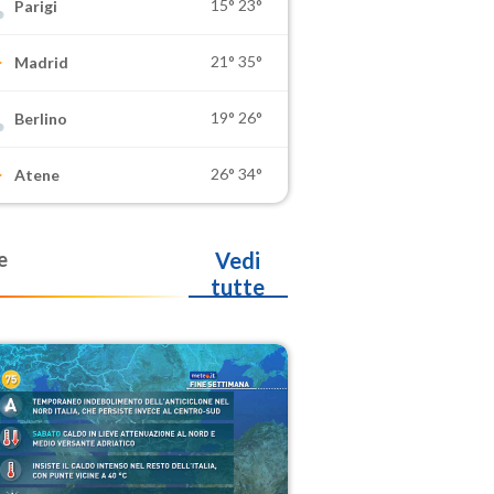
15°
23°
Parigi
21°
35°
Madrid
19°
26°
Berlino
26°
34°
Atene
e
Vedi
tutte