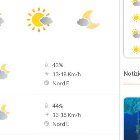
43
%
Notizi
13
-
18
Km/h
Nord E
44
%
13
-
18
Km/h
Nord E