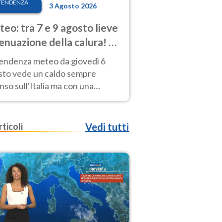
TENDENZA
3 Agosto 2026
eo: tra 7 e 9 agosto lieve
enuazione della calura! Al
d rischio temporali
tendenza meteo da giovedì 6
sto vede un caldo sempre
nso sull'Italia ma con una
iale e lieve attenuazione tra il 7
 9 agosto.
rticoli
Vedi tutti