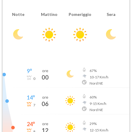
Notte
Mattino
Pomeriggio
Sera
9
°
ore
67
%
00
10
-
17
Km/h
0
Nord NE
14
°
ore
60
%
06
9
-
15
Km/h
7
Nord NE
24
°
ore
29
%
12
12
-
15
Km/h
8