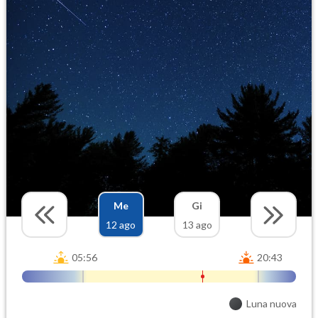
Me
Gi
12 ago
13 ago
05:56
20:43
Luna nuova