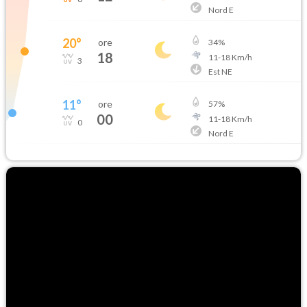
Nord E
20
°
ore
34
%
18
11
-
18
Km/h
3
Est NE
11
°
ore
57
%
00
11
-
18
Km/h
0
Nord E