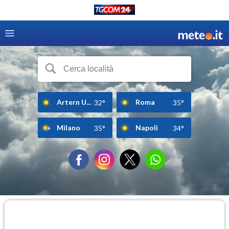
Artern U...
Roma
32°
35°
Milano
Napoli
35°
34°