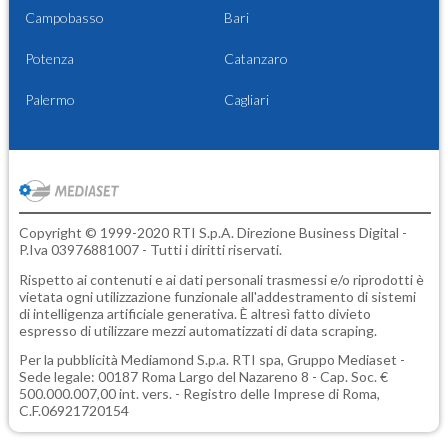
Campobasso
Bari
Potenza
Catanzaro
Palermo
Cagliari
Copyright © 1999-2020 RTI S.p.A. Direzione Business Digital -
P.Iva 03976881007 - Tutti i diritti riservati.
Rispetto ai contenuti e ai dati personali trasmessi e/o riprodotti è
vietata ogni utilizzazione funzionale all'addestramento di sistemi
di intelligenza artificiale generativa. È altresì fatto divieto
espresso di utilizzare mezzi automatizzati di data scraping.
Per la pubblicità
Mediamond S.p.a.
RTI spa, Gruppo Mediaset -
Sede legale: 00187 Roma Largo del Nazareno 8 - Cap. Soc. €
500.000.007,00 int. vers. - Registro delle Imprese di Roma,
C.F.06921720154