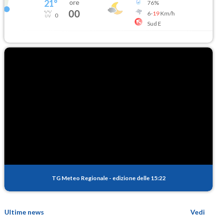
21
°
ore
76
%
00
6
-
19
Km/h
0
Sud E
TG Meteo Regionale
-
edizione delle 15:22
Ultime news
Vedi