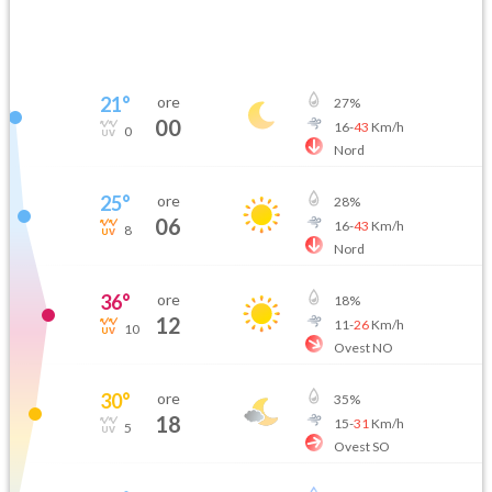
21
°
ore
27
%
00
16
-
43
Km/h
0
Nord
25
°
ore
28
%
06
16
-
43
Km/h
8
Nord
36
°
ore
18
%
12
11
-
26
Km/h
10
Ovest NO
30
°
ore
35
%
18
15
-
31
Km/h
5
Ovest SO