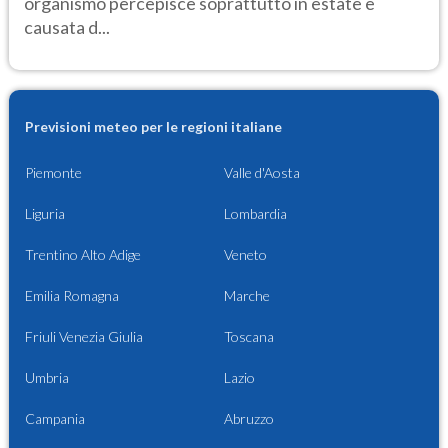
organismo percepisce soprattutto in estate è
causata d...
Previsioni meteo per le regioni italiane
Piemonte
Valle d'Aosta
Liguria
Lombardia
Trentino Alto Adige
Veneto
Emilia Romagna
Marche
Friuli Venezia Giulia
Toscana
Umbria
Lazio
Campania
Abruzzo